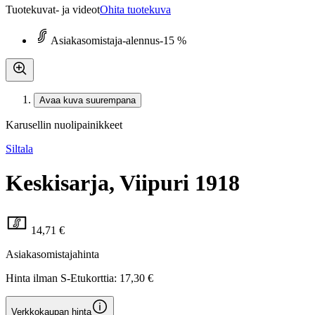
Tuotekuvat- ja videot
Ohita tuotekuva
Asiakasomistaja-alennus
-15 %
Avaa kuva suurempana
Karusellin nuolipainikkeet
Siltala
Keskisarja, Viipuri 1918
14,71 €
Asiakasomistajahinta
Hinta ilman S-Etukorttia:
17,30 €
Verkkokaupan hinta