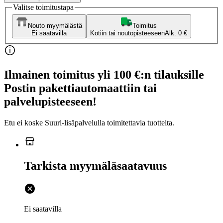
Valitse toimitustapa
Nouto myymälästä
Toimitus
Ei saatavilla
Kotiin tai noutopisteeseen
Alk. 0 €
Ilmainen toimitus yli 100 €:n tilauksille
Postin pakettiautomaattiin tai
palvelupisteeseen!
Etu ei koske Suuri‑lisäpalvelulla toimitettavia tuotteita.
Tarkista myymäläsaatavuus
Ei saatavilla