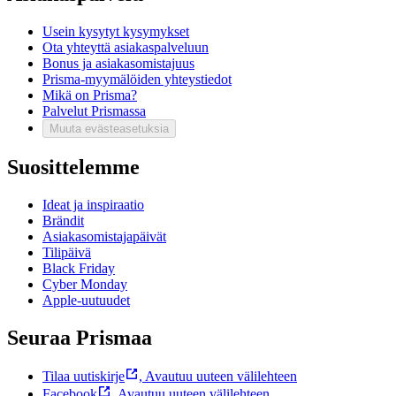
Usein kysytyt kysymykset
Ota yhteyttä asiakaspalveluun
Bonus ja asiakasomistajuus
Prisma-myymälöiden yhteystiedot
Mikä on Prisma?
Palvelut Prismassa
Muuta evästeasetuksia
Suosittelemme
Ideat ja inspiraatio
Brändit
Asiakasomistajapäivät
Tilipäivä
Black Friday
Cyber Monday
Apple-uutuudet
Seuraa Prismaa
Tilaa uutiskirje
,
Avautuu uuteen välilehteen
Facebook
,
Avautuu uuteen välilehteen