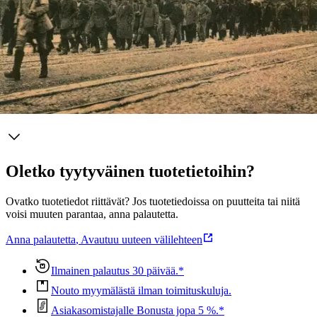
juomingeista ja soppajonoista. Sydän hakkasi viimeisen päivänsä
eläjillä. Teloitetuiksi tai teloittajiksi tempautui hahmoja, jotka hetki
sitten olivat puurtaneet mitäänsanomatonta arkea.
Näytä lisää
tuotekuvausta
Ominaisuudet
Oletko tyytyväinen tuotetietoihin?
Ovatko tuotetiedot riittävät? Jos tuotetiedoissa on puutteita tai niitä
voisi muuten parantaa, anna palautetta.
Anna palautetta
,
Avautuu uuteen välilehteen
Ilmainen palautus 30 päivää.*
Nouto myymälästä ilman toimituskuluja.
Asiakasomistajalle Bonusta jopa 5 %.*