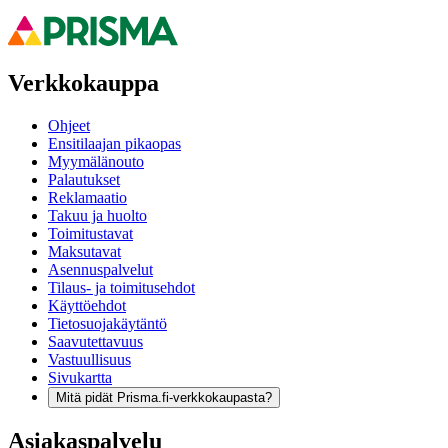
Verkkokauppa
Ohjeet
Ensitilaajan pikaopas
Myymälänouto
Palautukset
Reklamaatio
Takuu ja huolto
Toimitustavat
Maksutavat
Asennuspalvelut
Tilaus- ja toimitusehdot
Käyttöehdot
Tietosuojakäytäntö
Saavutettavuus
Vastuullisuus
Sivukartta
Mitä pidät Prisma.fi-verkkokaupasta?
Asiakaspalvelu