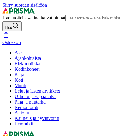
Siirry suoraan sisältöön
Hae tuotteita – aina halvat hinnat
Hae
Ostoskori
Ale
Ajankohtaista
Elektroniikka
Kodinkoneet
Kirjat
Koti
Muoti
Lelut ja lastentarvikkeet
Urheilu ja vapaa-aika
Piha ja puutarha
Remontointi
Autoilu
Kauneus ja hyvinvointi
Lemmikit