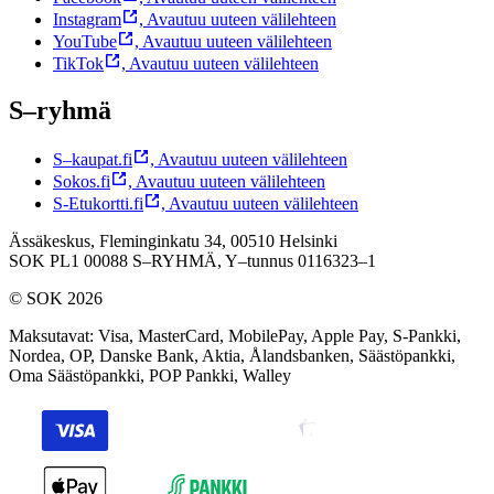
Instagram
,
Avautuu uuteen välilehteen
YouTube
,
Avautuu uuteen välilehteen
TikTok
,
Avautuu uuteen välilehteen
S–ryhmä
S–kaupat.fi
,
Avautuu uuteen välilehteen
Sokos.fi
,
Avautuu uuteen välilehteen
S-Etukortti.fi
,
Avautuu uuteen välilehteen
Ässäkeskus, Fleminginkatu 34, 00510 Helsinki
SOK PL1 00088 S–RYHMÄ,
Y–tunnus 0116323–1
© SOK 2026
Maksutavat
:
Visa, MasterCard, MobilePay, Apple Pay, S-Pankki,
Nordea, OP, Danske Bank, Aktia, Ålandsbanken, Säästöpankki,
Oma Säästöpankki, POP Pankki, Walley