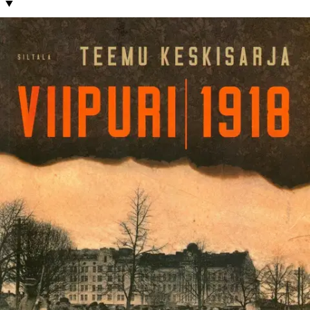
Tuotekuvaus
Tampere oli tärkein vuoden 1918 taistelupaikkana, mutta ei
tapahtumapaikkana, kun mittapuuksi asetetaan syiden ja seurausten
kokonaisuus. Sota alkoi Viipurista. Rintama jyrähteli kolme
kuukautta muutaman kymmenen kilometrin päässä kaupungista,
yhtä likellä kuin Kehä III on nyky-Helsingin keskustaa. Viipuri oli
punaisen Suomen liikennesolmu ja sitkein hallintokeskus.
Vallankumoukseen syttyneenä, piiritettynä, vallattuna ja
puhdistettavana kaupunki koki vaiheita, joille on vaikea keksiä
kyllin voimakasta adjektiivia. Terrorin verisyydessä Viipuri oli
huipentuma, vaikuttimissa avaintapaus. Päähenkilöinä kamppailivat
viipurilaiset ja syystä tai toisesta Viipuriin 1918 kulkeutuneet
ihmiset. Toinen näyttämö on tammi-helmikuussa 1918 syntynyt
Suomen historian ensimmäinen rintama kuularuiskuineen,
tykkeineen, ampumahautoineen ja amatöörisotilaineen, joita oli
pikakurssitettu palokuntatalon tai työväentalon salissa. Kaupungissa
vihollisen ”teräskoura” puristi ensin valkoisia ja sitten punaisia.
Mieliala muokkautui nälästä, kuolemanpelosta, hulluista huhuista,
uuden maailman sarastuksesta, kotietsinnöistä, sankarihautajaisista,