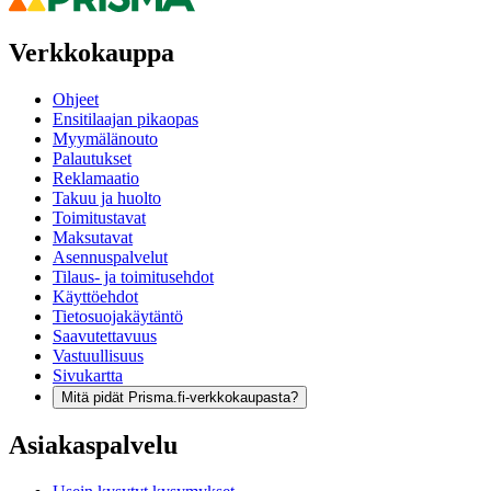
Verkkokauppa
Ohjeet
Ensitilaajan pikaopas
Myymälänouto
Palautukset
Reklamaatio
Takuu ja huolto
Toimitustavat
Maksutavat
Asennuspalvelut
Tilaus- ja toimitusehdot
Käyttöehdot
Tietosuojakäytäntö
Saavutettavuus
Vastuullisuus
Sivukartta
Mitä pidät Prisma.fi-verkkokaupasta?
Asiakaspalvelu