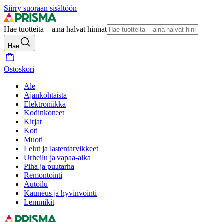
Siirry suoraan sisältöön
Hae tuotteita – aina halvat hinnat
Hae
Ostoskori
Ale
Ajankohtaista
Elektroniikka
Kodinkoneet
Kirjat
Koti
Muoti
Lelut ja lastentarvikkeet
Urheilu ja vapaa-aika
Piha ja puutarha
Remontointi
Autoilu
Kauneus ja hyvinvointi
Lemmikit