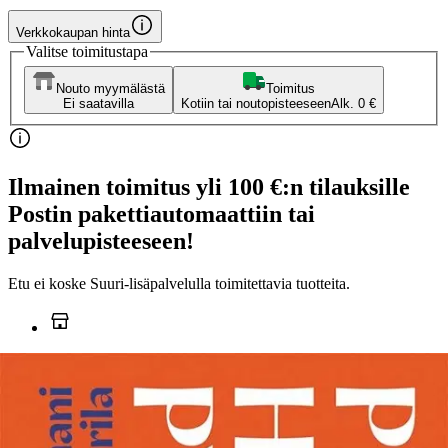
Verkkokaupan hinta
Valitse toimitustapa
Nouto myymälästä
Toimitus
Ei saatavilla
Kotiin tai noutopisteeseen
Alk. 0 €
Ilmainen toimitus yli 100 €:n tilauksille
Postin pakettiautomaattiin tai
palvelupisteeseen!
Etu ei koske Suuri‑lisäpalvelulla toimitettavia tuotteita.
Tarkista myymäläsaatavuus