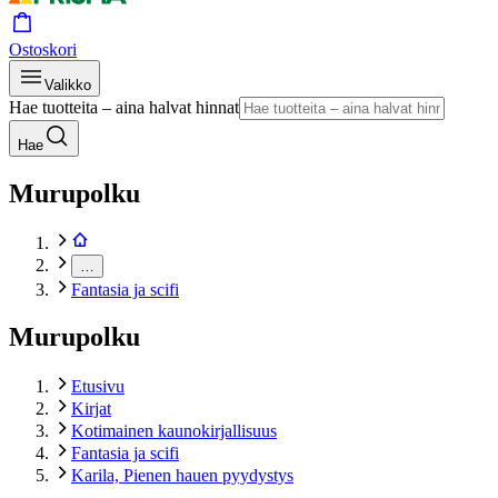
Ostoskori
Valikko
Hae tuotteita – aina halvat hinnat
Hae
Murupolku
…
Fantasia ja scifi
Murupolku
Etusivu
Kirjat
Kotimainen kaunokirjallisuus
Fantasia ja scifi
Karila, Pienen hauen pyydystys