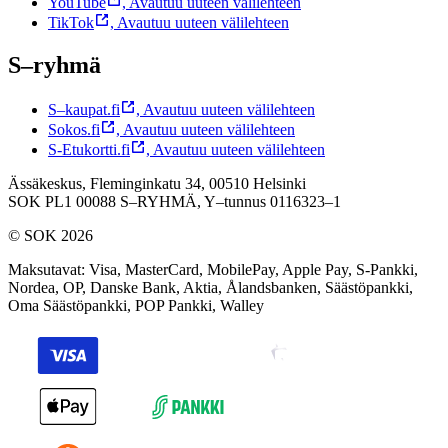
YouTube
,
Avautuu uuteen välilehteen
TikTok
,
Avautuu uuteen välilehteen
S–ryhmä
S–kaupat.fi
,
Avautuu uuteen välilehteen
Sokos.fi
,
Avautuu uuteen välilehteen
S-Etukortti.fi
,
Avautuu uuteen välilehteen
Ässäkeskus, Fleminginkatu 34, 00510 Helsinki
SOK PL1 00088 S–RYHMÄ,
Y–tunnus 0116323–1
© SOK 2026
Maksutavat
:
Visa, MasterCard, MobilePay, Apple Pay, S-Pankki,
Nordea, OP, Danske Bank, Aktia, Ålandsbanken, Säästöpankki,
Oma Säästöpankki, POP Pankki, Walley