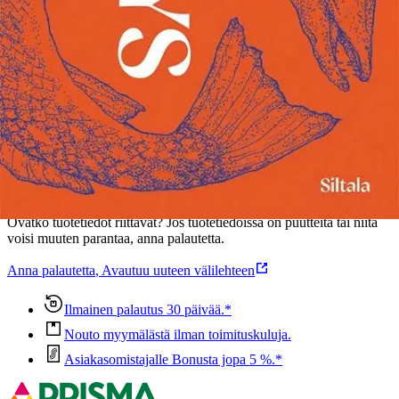
ympäristötuhoa edistävän elämäntapamme säälimätön kritiikki.
Näytä lisää
tuotekuvausta
Ominaisuudet
Oletko tyytyväinen tuotetietoihin?
Ovatko tuotetiedot riittävät? Jos tuotetiedoissa on puutteita tai niitä
voisi muuten parantaa, anna palautetta.
Anna palautetta
,
Avautuu uuteen välilehteen
Ilmainen palautus 30 päivää.*
Nouto myymälästä ilman toimituskuluja.
Asiakasomistajalle Bonusta jopa 5 %.*