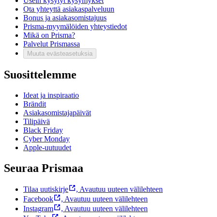
Usein kysytyt kysymykset
Ota yhteyttä asiakaspalveluun
Bonus ja asiakasomistajuus
Prisma-myymälöiden yhteystiedot
Mikä on Prisma?
Palvelut Prismassa
Muuta evästeasetuksia
Suosittelemme
Ideat ja inspiraatio
Brändit
Asiakasomistajapäivät
Tilipäivä
Black Friday
Cyber Monday
Apple-uutuudet
Seuraa Prismaa
Tilaa uutiskirje
,
Avautuu uuteen välilehteen
Facebook
,
Avautuu uuteen välilehteen
Instagram
,
Avautuu uuteen välilehteen