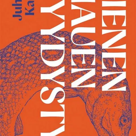
Ei saatavilla
Tuotekuvaus
Elina Ylijaako palaa kotiseudulleen Itä-Lappiin saattamaan loppuun
sen, mikä on pantu alulle vuosia sitten. Hän joutuu hyväksymään
erakkomaisen äitinsä perinnön ja selvittämään suhdettaan
lahjakkaaseen käsitetaiteilijaan. Lopulta hänelle ei jää muuta
vaihtoehtoa kuin kohdata niin ensirakkautensa kuin lampea vartioiva
hirmuinen näkki. Ylikonstaapeli Janatuinen on tullut pidättämään
Elina Ylijaakon murhasta epäiltynä.
Ennen epäillyn löytymistä
hänen täytyy suoriutua onkireissusta peijoonin kanssa ja väkiyöstä -
kuolleiden karnevaalista, josta kovaverisinkin noita ymmärtää pysyä
erossa. Jängillä vaeltaa tieteelle tuntemattomia olioita kuin ammoin
käynnistettyjä koneita, joita kukaan ei osaa sammuttaa. Keittiöön
murtautuu peikko, joka syö eilen tehdyn nakkikeiton. Vuosisatoja
vanha riivaaja löytää uuden kodin kunnanjohtajasta. Ja lammessa
keskellä suota asuu hauki, josta riippuu kaikki. Pienen hauen
pyydystys on kielellisesti virtuoosimainen romaani, yhtä aikaa
rakkausdraama ja myyttinen fantasia, kansankomedia ja