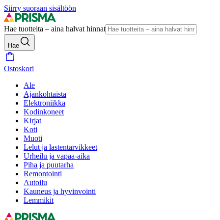
Siirry suoraan sisältöön
Hae tuotteita – aina halvat hinnat
Hae
Ostoskori
Ale
Ajankohtaista
Elektroniikka
Kodinkoneet
Kirjat
Koti
Muoti
Lelut ja lastentarvikkeet
Urheilu ja vapaa-aika
Piha ja puutarha
Remontointi
Autoilu
Kauneus ja hyvinvointi
Lemmikit