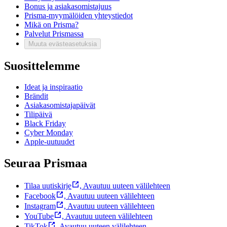
Bonus ja asiakasomistajuus
Prisma-myymälöiden yhteystiedot
Mikä on Prisma?
Palvelut Prismassa
Muuta evästeasetuksia
Suosittelemme
Ideat ja inspiraatio
Brändit
Asiakasomistajapäivät
Tilipäivä
Black Friday
Cyber Monday
Apple-uutuudet
Seuraa Prismaa
Tilaa uutiskirje
,
Avautuu uuteen välilehteen
Facebook
,
Avautuu uuteen välilehteen
Instagram
,
Avautuu uuteen välilehteen
YouTube
,
Avautuu uuteen välilehteen
TikTok
,
Avautuu uuteen välilehteen