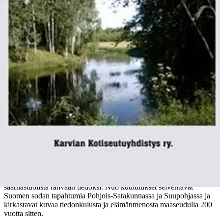
Vanhat karvialaiset muistelivat - oltermanni Eino Saaren mukaan -
vuoden 1808 suvea "ryssäkesänä". Ruotsin ja Venäjän välille oli
syntynyt Napoleonin valloituspolitiikan sivutuotteena sotatila.
Venäläiset sotajoukot kuormastoineen kulkivat moneen kertaan
myös kangasmaantietä, Kyrönkankaan kesätietä pitkin. Ruotsin
armeija perääntyi pohjoiseen, Suomi joutui miehitetyksi ja liitettiin
lopulta osaksi Venäjän keisarikuntaa.
Oman traagisen roolinsa
tapahtumissa näyttelivät siviilit, jotka vastuuttomien kiihkoilijoiden
ja eräiden upseerien yllyttäminä nousivat venäläisjoukkoja vastaan -
surkein seurauksin. Kesällä 1808 Karviassakin muutama
kansalainen menetti henkensä tämän talonpoikien kapinaliikkeen
uhrina. Vuonna 2007 Karvian Kotiseutuyhdistys toteutti Leader-
hankkeena tutkimuksen Suomen sodan aikaisista tapahtumista
Karviassa ja ympäristöpitäjissä. Tutkimuksen toteutti suomen kielen
ja historian lehtori Rauni Virtanen, jonka työn tulokset on nyt tässä
saatettu kansien väliin. Rauni Virtanen löysi Karvian
kirkkoherranviraston arkistosta pinkan kappeliseurakuntaan vuonna
1808 saapuneita ruotsinkielisiä kuulutuksia, jotka papin oli luettava
saarnastuolista rahvaan tiedoksi. Nuo kuulutukset selventävät
Suomen sodan tapahtumia Pohjois-Satakunnassa ja Suupohjassa ja
kirkastavat kuvaa tiedonkulusta ja elämänmenosta maaseudulla 200
vuotta sitten.