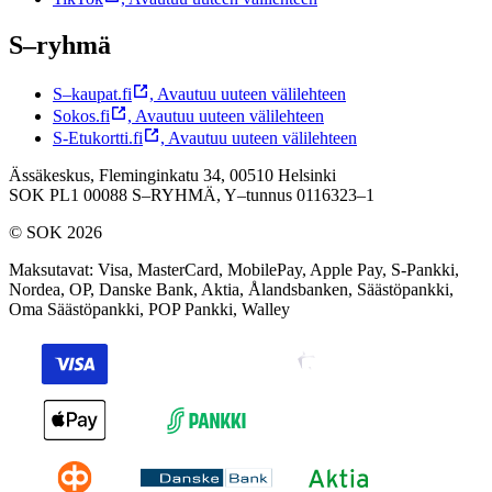
S–ryhmä
S–kaupat.fi
,
Avautuu uuteen välilehteen
Sokos.fi
,
Avautuu uuteen välilehteen
S-Etukortti.fi
,
Avautuu uuteen välilehteen
Ässäkeskus, Fleminginkatu 34, 00510 Helsinki
SOK PL1 00088 S–RYHMÄ,
Y–tunnus 0116323–1
© SOK 2026
Maksutavat
:
Visa, MasterCard, MobilePay, Apple Pay, S-Pankki,
Nordea, OP, Danske Bank, Aktia, Ålandsbanken, Säästöpankki,
Oma Säästöpankki, POP Pankki, Walley