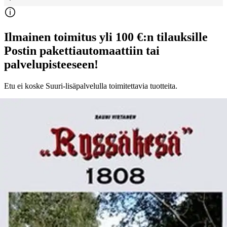
Ilmainen toimitus yli 100 €:n tilauksille
Postin pakettiautomaattiin tai
palvelupisteeseen!
Etu ei koske Suuri‑lisäpalvelulla toimitettavia tuotteita.
Tarkista myymäläsaatavuus
Ei saatavilla
Tuotekuvaus