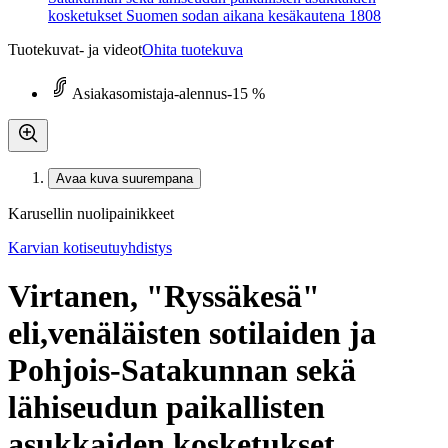
kosketukset Suomen sodan aikana kesäkautena 1808
Tuotekuvat- ja videot
Ohita tuotekuva
Asiakasomistaja-alennus
-15 %
Avaa kuva suurempana
Karusellin nuolipainikkeet
Karvian kotiseutuyhdistys
Virtanen, "Ryssäkesä"
eli,venäläisten sotilaiden ja
Pohjois-Satakunnan sekä
lähiseudun paikallisten
asukkaiden kosketukset