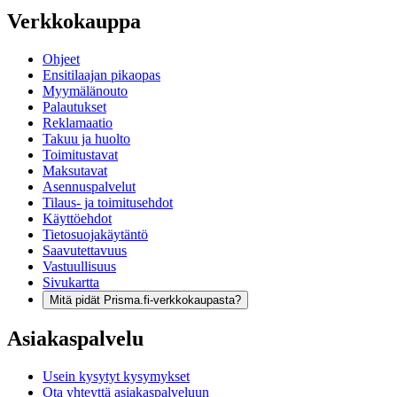
Verkkokauppa
Ohjeet
Ensitilaajan pikaopas
Myymälänouto
Palautukset
Reklamaatio
Takuu ja huolto
Toimitustavat
Maksutavat
Asennuspalvelut
Tilaus- ja toimitusehdot
Käyttöehdot
Tietosuojakäytäntö
Saavutettavuus
Vastuullisuus
Sivukartta
Mitä pidät Prisma.fi-verkkokaupasta?
Asiakaspalvelu
Usein kysytyt kysymykset
Ota yhteyttä asiakaspalveluun