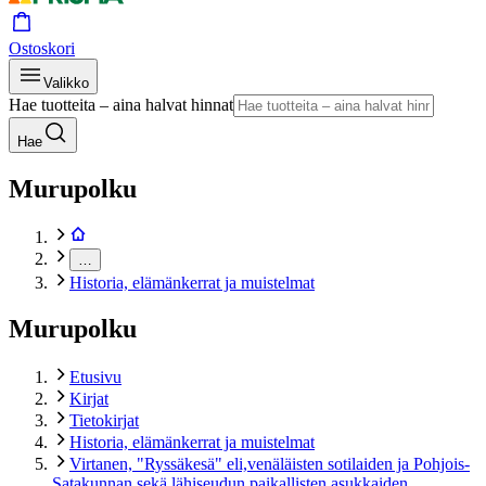
Ostoskori
Valikko
Hae tuotteita – aina halvat hinnat
Hae
Murupolku
…
Historia, elämänkerrat ja muistelmat
Murupolku
Etusivu
Kirjat
Tietokirjat
Historia, elämänkerrat ja muistelmat
Virtanen, "Ryssäkesä" eli,venäläisten sotilaiden ja Pohjois-
Satakunnan sekä lähiseudun paikallisten asukkaiden