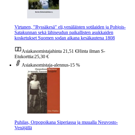
Virtanen, "Ryssäkesä" eli,venäläisten sotilaiden ja Pohjois-
Satakunnan sekä lähiseudun paikallisten asukkaiden
kosketukset Suomen sodan aikana kesäkautena 1808
Asiakasomistajahinta
21,51 €
Hinta ilman S-
Etukorttia:
25,30 €
Asiakasomistaja-alennus
-15 %
Puhilas, Orpopoikana Siperiassa ja muualla Neuvosto-
Venäjällä