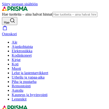
Siirry suoraan sisältöön
Hae tuotteita – aina halvat hinnat
Hae
Ostoskori
Ale
Ajankohtaista
Elektroniikka
Kodinkoneet
Kirjat
Koti
Muoti
Lelut ja lastentarvikkeet
Urheilu ja vapaa-aika
Piha ja puutarha
Remontointi
Autoilu
Kauneus ja hyvinvointi
Lemmikit