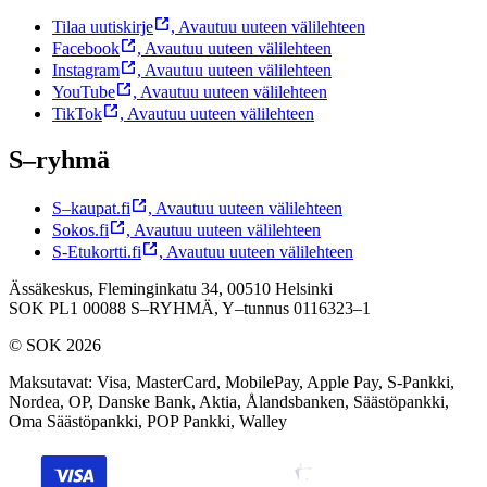
Tilaa uutiskirje
,
Avautuu uuteen välilehteen
Facebook
,
Avautuu uuteen välilehteen
Instagram
,
Avautuu uuteen välilehteen
YouTube
,
Avautuu uuteen välilehteen
TikTok
,
Avautuu uuteen välilehteen
S–ryhmä
S–kaupat.fi
,
Avautuu uuteen välilehteen
Sokos.fi
,
Avautuu uuteen välilehteen
S-Etukortti.fi
,
Avautuu uuteen välilehteen
Ässäkeskus, Fleminginkatu 34, 00510 Helsinki
SOK PL1 00088 S–RYHMÄ,
Y–tunnus 0116323–1
© SOK 2026
Maksutavat
:
Visa, MasterCard, MobilePay, Apple Pay, S-Pankki,
Nordea, OP, Danske Bank, Aktia, Ålandsbanken, Säästöpankki,
Oma Säästöpankki, POP Pankki, Walley