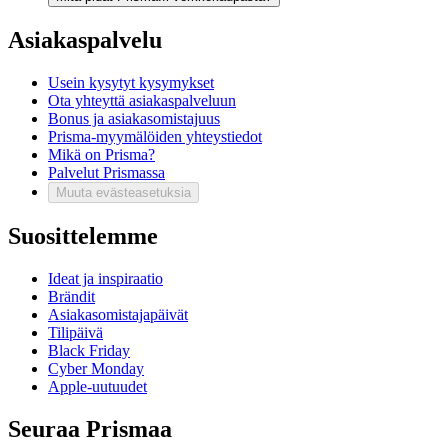
Asiakaspalvelu
Usein kysytyt kysymykset
Ota yhteyttä asiakaspalveluun
Bonus ja asiakasomistajuus
Prisma-myymälöiden yhteystiedot
Mikä on Prisma?
Palvelut Prismassa
Muuta evästeasetuksia
Suosittelemme
Ideat ja inspiraatio
Brändit
Asiakasomistajapäivät
Tilipäivä
Black Friday
Cyber Monday
Apple-uutuudet
Seuraa Prismaa