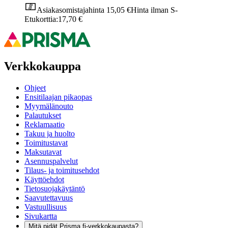
Asiakasomistajahinta
15,05 €
Hinta ilman S-
Etukorttia:
17,70 €
Verkkokauppa
Ohjeet
Ensitilaajan pikaopas
Myymälänouto
Palautukset
Reklamaatio
Takuu ja huolto
Toimitustavat
Maksutavat
Asennuspalvelut
Tilaus- ja toimitusehdot
Käyttöehdot
Tietosuojakäytäntö
Saavutettavuus
Vastuullisuus
Sivukartta
Mitä pidät Prisma.fi-verkkokaupasta?