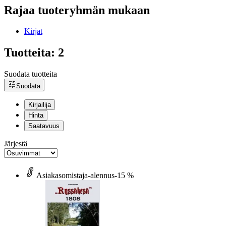
Rajaa tuoteryhmän mukaan
Kirjat
Tuotteita: 2
Suodata tuotteita
Suodata
Kirjailija
Hinta
Saatavuus
Järjestä
Asiakasomistaja-alennus
-15 %