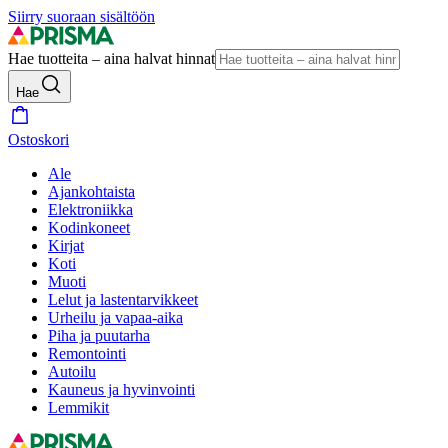
Siirry suoraan sisältöön
Hae tuotteita – aina halvat hinnat
Hae
Ostoskori
Ale
Ajankohtaista
Elektroniikka
Kodinkoneet
Kirjat
Koti
Muoti
Lelut ja lastentarvikkeet
Urheilu ja vapaa-aika
Piha ja puutarha
Remontointi
Autoilu
Kauneus ja hyvinvointi
Lemmikit