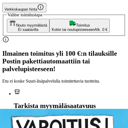
Verkkokaupan hinta
Valitse toimitustapa
Nouto myymälästä
Toimitus
Ei saatavilla
Kotiin tai noutopisteeseen
Alk. 0 €
Ilmainen toimitus yli 100 €:n tilauksille
Postin pakettiautomaattiin tai
palvelupisteeseen!
Etu ei koske Suuri‑lisäpalvelulla toimitettavia tuotteita.
Tarkista myymäläsaatavuus