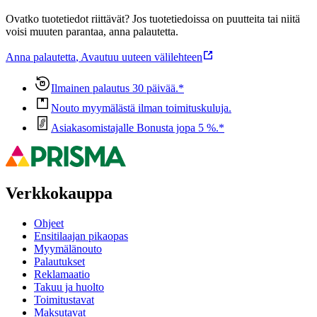
Ovatko tuotetiedot riittävät? Jos tuotetiedoissa on puutteita tai niitä
voisi muuten parantaa, anna palautetta.
Anna palautetta
,
Avautuu uuteen välilehteen
Ilmainen palautus 30 päivää.*
Nouto myymälästä ilman toimituskuluja.
Asiakasomistajalle Bonusta jopa 5 %.*
Verkkokauppa
Ohjeet
Ensitilaajan pikaopas
Myymälänouto
Palautukset
Reklamaatio
Takuu ja huolto
Toimitustavat
Maksutavat