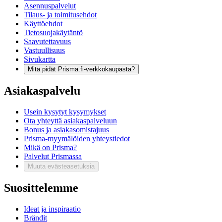
Asennuspalvelut
Tilaus- ja toimitusehdot
Käyttöehdot
Tietosuojakäytäntö
Saavutettavuus
Vastuullisuus
Sivukartta
Mitä pidät Prisma.fi-verkkokaupasta?
Asiakaspalvelu
Usein kysytyt kysymykset
Ota yhteyttä asiakaspalveluun
Bonus ja asiakasomistajuus
Prisma-myymälöiden yhteystiedot
Mikä on Prisma?
Palvelut Prismassa
Muuta evästeasetuksia
Suosittelemme
Ideat ja inspiraatio
Brändit