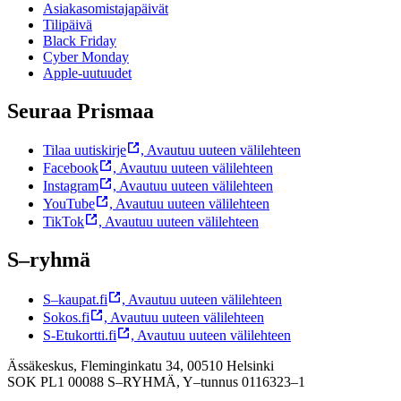
Asiakasomistajapäivät
Tilipäivä
Black Friday
Cyber Monday
Apple-uutuudet
Seuraa Prismaa
Tilaa uutiskirje
,
Avautuu uuteen välilehteen
Facebook
,
Avautuu uuteen välilehteen
Instagram
,
Avautuu uuteen välilehteen
YouTube
,
Avautuu uuteen välilehteen
TikTok
,
Avautuu uuteen välilehteen
S–ryhmä
S–kaupat.fi
,
Avautuu uuteen välilehteen
Sokos.fi
,
Avautuu uuteen välilehteen
S-Etukortti.fi
,
Avautuu uuteen välilehteen
Ässäkeskus, Fleminginkatu 34, 00510 Helsinki
SOK PL1 00088 S–RYHMÄ,
Y–tunnus 0116323–1