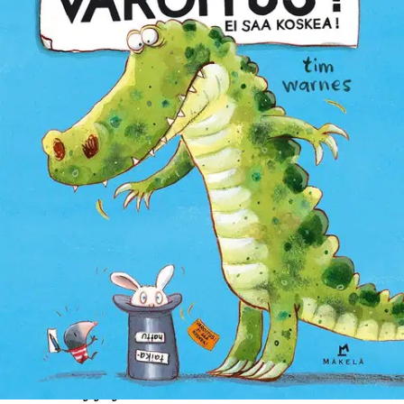
Ei saatavilla
Tuotekuvaus
Myyrä rakastaa nimilappuja ja kiinnittää niitä joka paikkaan. Nyt
Myyrän ystävä Muhkuraisen Kuhmurainen on löytänyt hatun. Siinä
on lappu, jossa lukee: ”Varoitus! Ei saa koskea!” Sitten hatusta
pomppaa ulos pupu… Mutta eiväthän puput ole vaarallisia. Vai
ovatko? Riemastuttavan kuvakirjan mukana tulee pieni varoitus:
saattaa aiheuttaa laputushimoa!
Ominaisuudet
Oletko tyytyväinen tuotetietoihin?