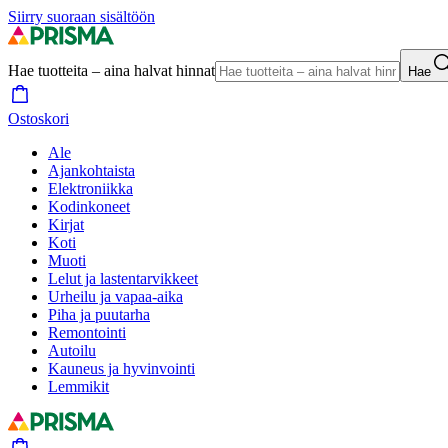
Siirry suoraan sisältöön
Hae tuotteita – aina halvat hinnat
Hae
Ostoskori
Ale
Ajankohtaista
Elektroniikka
Kodinkoneet
Kirjat
Koti
Muoti
Lelut ja lastentarvikkeet
Urheilu ja vapaa-aika
Piha ja puutarha
Remontointi
Autoilu
Kauneus ja hyvinvointi
Lemmikit