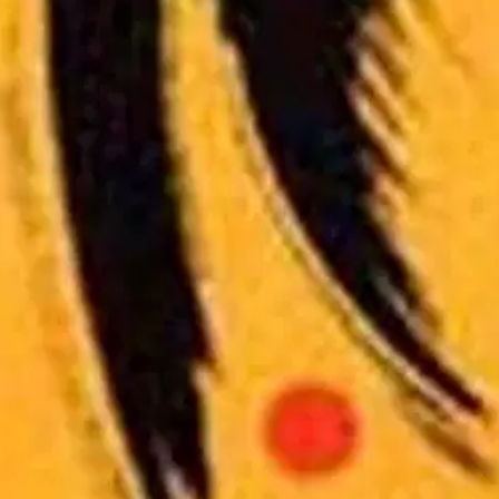
kiinalaisen filosofian ajatuksia ja näkemyksiä henkisestä kasvusta sekä
man nopeasti perille siitä, miten I Chingin viisaus toimii.
oisi muuten parantaa, anna palautetta.