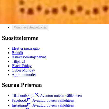
Usein kysytyt kysymykset
Ota yhteyttä asiakaspalveluun
Bonus ja asiakasomistajuus
Prisma-myymälöiden yhteystiedot
Mikä on Prisma?
Palvelut Prismassa
Muuta evästeasetuksia
Suosittelemme
Ideat ja inspiraatio
Brändit
Asiakasomistajapäivät
Tilipäivä
Black Friday
Cyber Monday
Apple-uutuudet
Seuraa Prismaa
Tilaa uutiskirje
,
Avautuu uuteen välilehteen
Facebook
,
Avautuu uuteen välilehteen
Instagram
,
Avautuu uuteen välilehteen