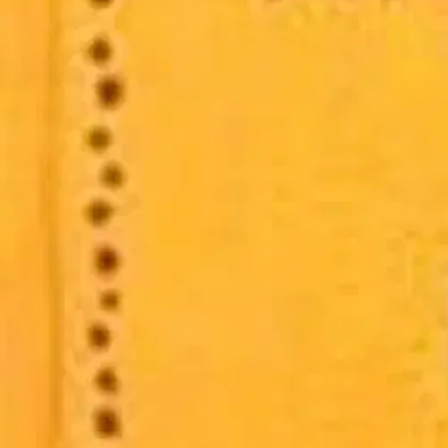
Nouto myymälästä
Toimitus
Ei saatavilla
Kotiin tai noutopisteeseen
Alk. 0 €
Ilmainen toimitus yli 100 €:n tilauksille Po
Etu ei koske Suuri‑lisäpalvelulla toimitettavia tuotteita.
Tarkista myymäläsaatavuus
Ei saatavilla
Tuotekuvaus