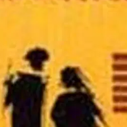
stin pakettiautomaattiin tai palvelupisteesee