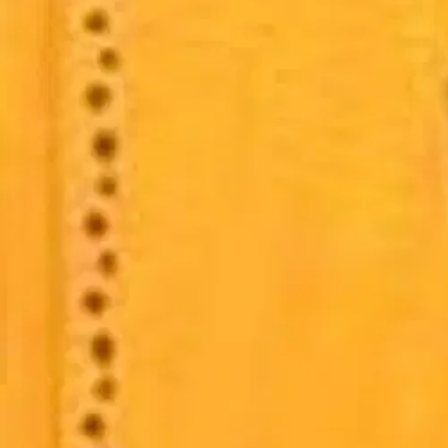
I Ching on yksi vanhimmista elämänviisauden oppaista. Se heijastelee 
käsitellään ajanmukaisesti ja selkeästi, jotta lukija pääsisi mahdollisim
Ominaisuudet
Oletko tyytyväinen tuotetietoihin?
Ovatko tuotetiedot riittävät? Jos tuotetiedoissa on puutteita tai niitä v
Anna palautetta
,
Avautuu uuteen välilehteen
Ilmainen palautus 30 päivää.*
Nouto myymälästä ilman toimituskuluja.
Asiakasomistajalle Bonusta jopa 5 %.*