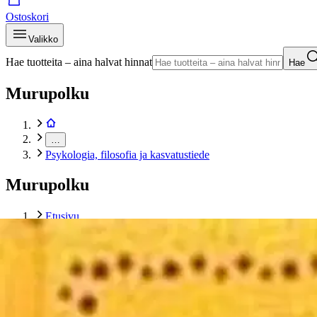
Ostoskori
Valikko
Hae tuotteita – aina halvat hinnat
Hae
Murupolku
…
Psykologia, filosofia ja kasvatustiede
Murupolku
Etusivu
Kirjat
Tietokirjat
Psykologia, filosofia ja kasvatustiede
Holitzka, I Ching - avain muutokseen
Tuotekuvat- ja videot
Ohita tuotekuva