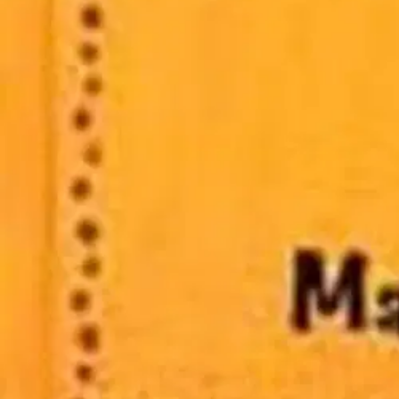
Verkkokauppa
Ohjeet
Ensitilaajan pikaopas
Myymälänouto
Palautukset
Reklamaatio
Takuu ja huolto
Toimitustavat
Maksutavat
Asennuspalvelut
Tilaus- ja toimitusehdot
Käyttöehdot
Tietosuojakäytäntö
Saavutettavuus
Vastuullisuus
Sivukartta
Mitä pidät Prisma.fi-verkkokaupasta?
Asiakaspalvelu