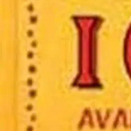
Asiakasomistaja-alennus
-15 %
Avaa kuva suurempana
Karusellin nuolipainikkeet
Delfiini kirjat
Holitzka, I Ching - avain muut
5,40 €
Asiakasomistajahinta
Hinta ilman S-Etukorttia:
6,35 €
Verkkokaupan hinta
Valitse toimitustapa