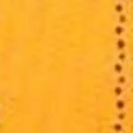
 elämän kiertokulusta. Tässä kirjassa I Chingin symboliikkaa