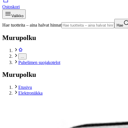
Ostoskori
Valikko
Hae tuotteita – aina halvat hinnat
Hae
Murupolku
…
Puhelimen suojakotelot
Murupolku
Etusivu
Elektroniikka
Puhelimet ja tarvikkeet
Puhelintarvikkeet
Puhelimen suojakotelot
Wave Book Case, Apple iPhone 12 Pro / Apple iPhone 12, 
Tuotekuvat- ja videot
Ohita tuotekuvat