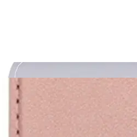
16,96 €
Asiakasomistajahinta
Hinta ilman S-Etukorttia:
19,95 €
Verkkokaupan hinta
Valitse toimitustapa
Nouto myymälästä
Toimitus
Ilmainen
Kotiin tai noutopisteeseen
Alk. 0 €
Siirry valitsemaan myymälä
Ilmainen toimitus yli 100 €:n tilauksille Po
Etu ei koske Suuri‑lisäpalvelulla toimitettavia tuotteita.
Tarkista myymäläsaatavuus