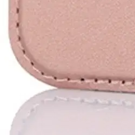
Avainominaisuudet
Suojakotelo, valmistettu nahasta ja polykarbonaatista
Kaksi kätevää korttipaikkaa
Varustettu telineellä katselua varten
Sisältää antimikrobisen pinnoitteen hygienian takaamiseksi
RFID-suojaus tietojen suojaamiseksi
Tuotekuvaus
BatPower Oy:n Wave-suojakotelo tarjoaa puhelimellesi suojaa sen muot
suojaa puhelinta naarmuilta ja päivittäiseltä kulumiselta. Siinä on myös