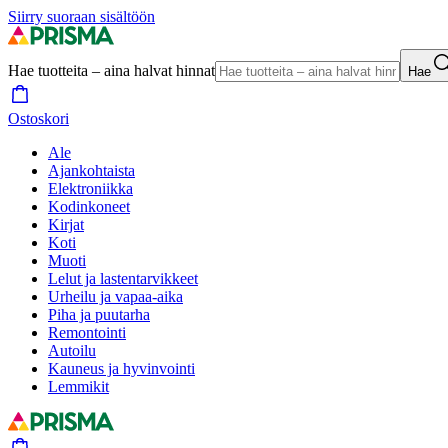
Siirry suoraan sisältöön
Hae tuotteita – aina halvat hinnat
Hae
Ostoskori
Ale
Ajankohtaista
Elektroniikka
Kodinkoneet
Kirjat
Koti
Muoti
Lelut ja lastentarvikkeet
Urheilu ja vapaa-aika
Piha ja puutarha
Remontointi
Autoilu
Kauneus ja hyvinvointi
Lemmikit