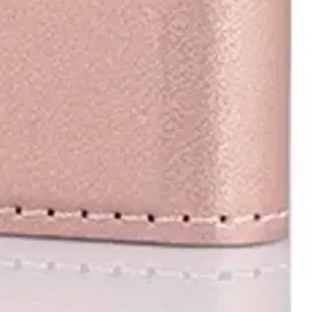
ta nahasta ja kestävästä polykarbonaatista valmistettu kansikotelo
siitä ihanteellisen valinnan liikkuville käyttäjille.
Magneettinen