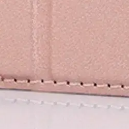
oilun ja toiminnallisten ominaisuuksien ansiosta. Tämä korkealaatuises
 kaksi korttipaikkaa tärkeiden tavaroiden säilyttämistä varten, mikä tekee 