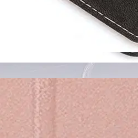
stin pakettiautomaattiin tai palvelupisteesee