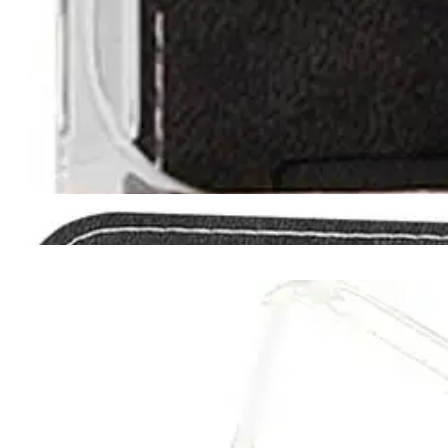
Asiakasomistaja-alennus
-15 %
Avaa kuva suurempana
Avaa kuva suurempana
Avaa kuva suurempana
Avaa kuva suurempana
Avaa kuva suurempana