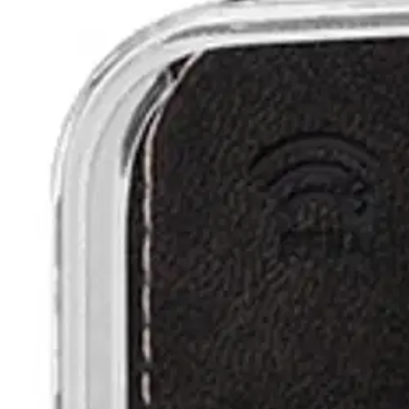
Karusellin pikakuvakkeet