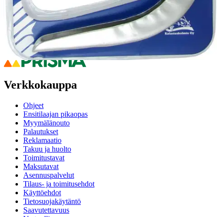
Ilmainen palautus 30 päivää.*
Nouto myymälästä ilman toimituskuluja.
Asiakasomistajalle Bonusta jopa 5 %.*
Verkkokauppa
Ohjeet
Ensitilaajan pikaopas
Myymälänouto
Palautukset
Reklamaatio
Takuu ja huolto
Toimitustavat
Maksutavat
Asennuspalvelut
Tilaus- ja toimitusehdot
Käyttöehdot
Tietosuojakäytäntö
Saavutettavuus