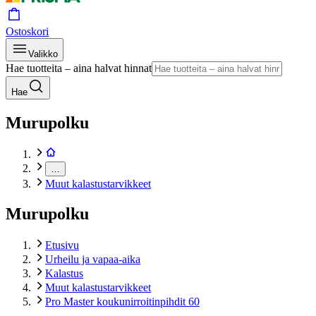
Ostoskori
Valikko
Hae tuotteita – aina halvat hinnat
Hae
Murupolku
…
Muut kalastustarvikkeet
Murupolku
Etusivu
Urheilu ja vapaa-aika
Kalastus
Muut kalastustarvikkeet
Pro Master koukunirroitinpihdit 60