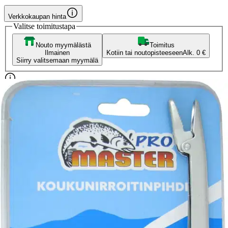
Verkkokaupan hinta
Valitse toimitustapa
Nouto myymälästä
Toimitus
Ilmainen
Kotiin tai noutopisteeseen
Alk. 0 €
Siirry valitsemaan myymälä
Ilmainen toimitus yli 100 €:n tilauksille
Postin pakettiautomaattiin tai
palvelupisteeseen!
Etu ei koske Suuri‑lisäpalvelulla toimitettavia tuotteita.
Tarkista myymäläsaatavuus