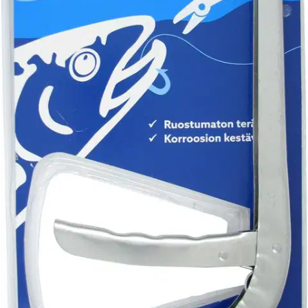
Tuotekuvaus
Ruostumattomasta teräksestä valmistetut pihdit. Koukku irtoaa
syvältäkin kalan kidasta.
Ominaisuudet
Oletko tyytyväinen tuotetietoihin?
Ovatko tuotetiedot riittävät? Jos tuotetiedoissa on puutteita tai niitä
voisi muuten parantaa, anna palautetta.
Anna palautetta
,
Avautuu uuteen välilehteen