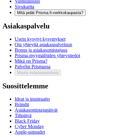
Vastuullisuus
Sivukartta
Mitä pidät Prisma.fi-verkkokaupasta?
Asiakaspalvelu
Usein kysytyt kysymykset
Ota yhteyttä asiakaspalveluun
Bonus ja asiakasomistajuus
Prisma-myymälöiden yhteystiedot
Mikä on Prisma?
Palvelut Prismassa
Muuta evästeasetuksia
Suosittelemme
Ideat ja inspiraatio
Brändit
Asiakasomistajapäivät
Tilipäivä
Black Friday
Cyber Monday
Apple-uutuudet