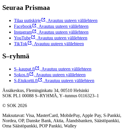
Seuraa Prismaa
Tilaa uutiskirje
,
Avautuu uuteen välilehteen
Facebook
,
Avautuu uuteen välilehteen
Instagram
,
Avautuu uuteen välilehteen
YouTube
,
Avautuu uuteen välilehteen
TikTok
,
Avautuu uuteen välilehteen
S–ryhmä
S–kaupat.fi
,
Avautuu uuteen välilehteen
Sokos.fi
,
Avautuu uuteen välilehteen
S-Etukortti.fi
,
Avautuu uuteen välilehteen
Ässäkeskus, Fleminginkatu 34, 00510 Helsinki
SOK PL1 00088 S–RYHMÄ,
Y–tunnus 0116323–1
© SOK 2026
Maksutavat
:
Visa, MasterCard, MobilePay, Apple Pay, S-Pankki,
Nordea, OP, Danske Bank, Aktia, Ålandsbanken, Säästöpankki,
Oma Säästöpankki, POP Pankki, Walley