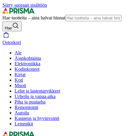
Siirry suoraan sisältöön
Hae tuotteita – aina halvat hinnat
Hae
Ostoskori
Ale
Ajankohtaista
Elektroniikka
Kodinkoneet
Kirjat
Koti
Muoti
Lelut ja lastentarvikkeet
Urheilu ja vapaa-aika
Piha ja puutarha
Remontointi
Autoilu
Kauneus ja hyvinvointi
Lemmikit