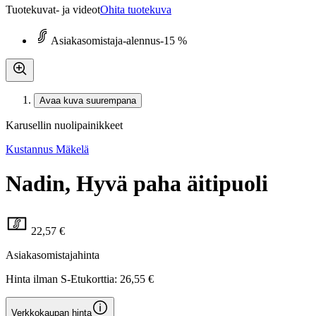
Tuotekuvat- ja videot
Ohita tuotekuva
Asiakasomistaja-alennus
-15 %
Avaa kuva suurempana
Karusellin nuolipainikkeet
Kustannus Mäkelä
Nadin, Hyvä paha äitipuoli
22,57 €
Asiakasomistajahinta
Hinta ilman S-Etukorttia:
26,55 €
Verkkokaupan hinta