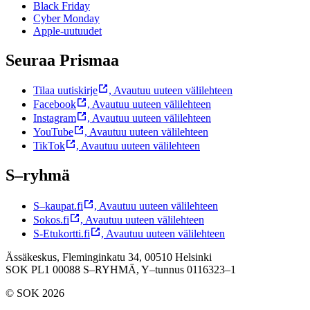
Black Friday
Cyber Monday
Apple-uutuudet
Seuraa Prismaa
Tilaa uutiskirje
,
Avautuu uuteen välilehteen
Facebook
,
Avautuu uuteen välilehteen
Instagram
,
Avautuu uuteen välilehteen
YouTube
,
Avautuu uuteen välilehteen
TikTok
,
Avautuu uuteen välilehteen
S–ryhmä
S–kaupat.fi
,
Avautuu uuteen välilehteen
Sokos.fi
,
Avautuu uuteen välilehteen
S-Etukortti.fi
,
Avautuu uuteen välilehteen
Ässäkeskus, Fleminginkatu 34, 00510 Helsinki
SOK PL1 00088 S–RYHMÄ,
Y–tunnus 0116323–1
© SOK 2026