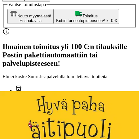
Valitse toimitustapa
Nouto myymälästä
Toimitus
Ei saatavilla
Kotiin tai noutopisteeseen
Alk. 0 €
Ilmainen toimitus yli 100 €:n tilauksille
Postin pakettiautomaattiin tai
palvelupisteeseen!
Etu ei koske Suuri‑lisäpalvelulla toimitettavia tuotteita.
Tarkista myymäläsaatavuus
Ei saatavilla