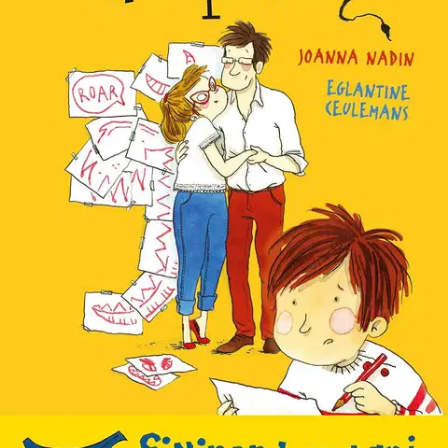
Tuotekuvaus
Otto on lukenut paljon kirjoja ja tietää kaiken äitipuolista. Äitipuolet
ovat ilkeitä ja pelottavia. Itse asiassa äitipuolet ovat oikeita hirviöitä!
Niinpä Otto osaa olla varuillaan, kun hän tapaa isän uuden
tyttöystävän... Lue niin et liukastu! Vauhdikas teksti, värikäs kuvitus,
hauskat puhekuplat – niistä on Banaanit tehty. Sininen banaani on
kirjasarja juuri lukemaan oppineille.
Ominaisuudet
Oletko tyytyväinen tuotetietoihin?
Ovatko tuotetiedot riittävät? Jos tuotetiedoissa on puutteita tai niitä