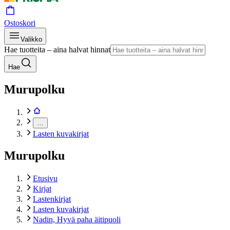
Ostoskori
Valikko
Hae tuotteita – aina halvat hinnat
Hae
Murupolku
…
Lasten kuvakirjat
Murupolku
Etusivu
Kirjat
Lastenkirjat
Lasten kuvakirjat
Nadin, Hyvä paha äitipuoli