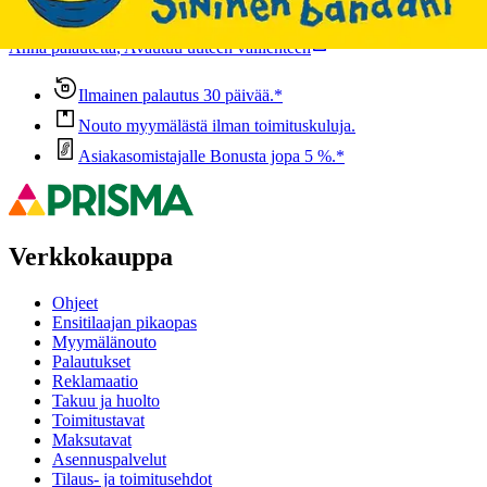
voisi muuten parantaa, anna palautetta.
Anna palautetta
,
Avautuu uuteen välilehteen
Ilmainen palautus 30 päivää.*
Nouto myymälästä ilman toimituskuluja.
Asiakasomistajalle Bonusta jopa 5 %.*
Verkkokauppa
Ohjeet
Ensitilaajan pikaopas
Myymälänouto
Palautukset
Reklamaatio
Takuu ja huolto
Toimitustavat
Maksutavat
Asennuspalvelut
Tilaus- ja toimitusehdot