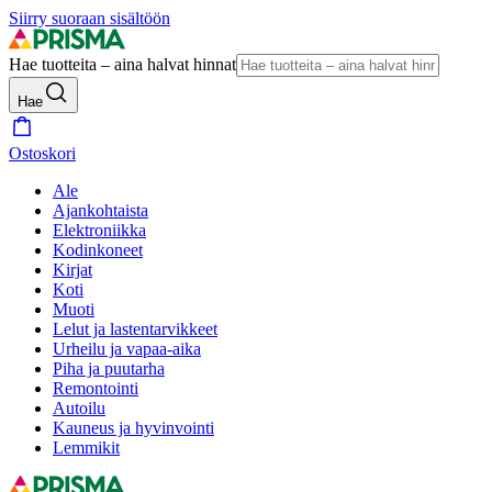
Siirry suoraan sisältöön
Hae tuotteita – aina halvat hinnat
Hae
Ostoskori
Ale
Ajankohtaista
Elektroniikka
Kodinkoneet
Kirjat
Koti
Muoti
Lelut ja lastentarvikkeet
Urheilu ja vapaa-aika
Piha ja puutarha
Remontointi
Autoilu
Kauneus ja hyvinvointi
Lemmikit