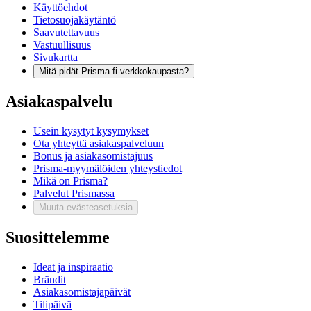
Käyttöehdot
Tietosuojakäytäntö
Saavutettavuus
Vastuullisuus
Sivukartta
Mitä pidät Prisma.fi-verkkokaupasta?
Asiakaspalvelu
Usein kysytyt kysymykset
Ota yhteyttä asiakaspalveluun
Bonus ja asiakasomistajuus
Prisma-myymälöiden yhteystiedot
Mikä on Prisma?
Palvelut Prismassa
Muuta evästeasetuksia
Suosittelemme
Ideat ja inspiraatio
Brändit
Asiakasomistajapäivät
Tilipäivä