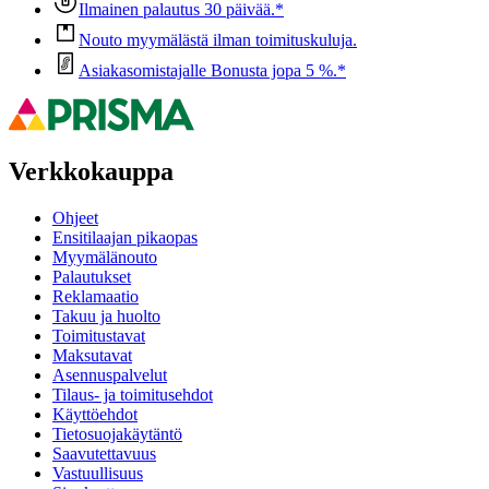
Ilmainen palautus 30 päivää.*
Nouto myymälästä ilman toimituskuluja.
Asiakasomistajalle Bonusta jopa 5 %.*
Verkkokauppa
Ohjeet
Ensitilaajan pikaopas
Myymälänouto
Palautukset
Reklamaatio
Takuu ja huolto
Toimitustavat
Maksutavat
Asennuspalvelut
Tilaus- ja toimitusehdot
Käyttöehdot
Tietosuojakäytäntö
Saavutettavuus
Vastuullisuus