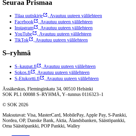
Seuraa Prismaa
Tilaa uutiskirje
,
Avautuu uuteen välilehteen
Facebook
,
Avautuu uuteen välilehteen
Instagram
,
Avautuu uuteen välilehteen
YouTube
,
Avautuu uuteen välilehteen
TikTok
,
Avautuu uuteen välilehteen
S–ryhmä
S–kaupat.fi
,
Avautuu uuteen välilehteen
Sokos.fi
,
Avautuu uuteen välilehteen
S-Etukortti.fi
,
Avautuu uuteen välilehteen
Ässäkeskus, Fleminginkatu 34, 00510 Helsinki
SOK PL1 00088 S–RYHMÄ,
Y–tunnus 0116323–1
© SOK 2026
Maksutavat
:
Visa, MasterCard, MobilePay, Apple Pay, S-Pankki,
Nordea, OP, Danske Bank, Aktia, Ålandsbanken, Säästöpankki,
Oma Säästöpankki, POP Pankki, Walley