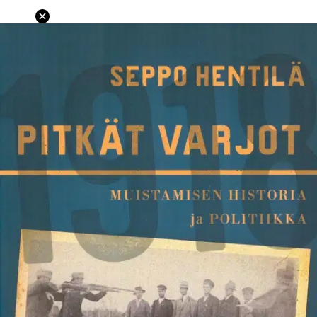
Ei saatavilla
Tuotekuvaus
Suomen itsenäisyysjulistuksesta ei ollut ehtinyt kulua täyttä kahta
kuukautta, kun Suomessa syttyi sisällissota, josta tuli yksi Euroopan
historian verisimpiä. Vuodet eivät ole veljeksiä -sanonta sopii tähän
paremmin kuin hyvin: vuosi 1917 oli ”hyvis” ja 1918 ”pahis”.
Vuotta 1917 on voitu muistaa Suomi 100 -teeman mukaisesti
'yhdessä'.
Muttamiten muistaa vuotta 1918? "Yhdessä" vai vielä
"erikseen"? Sisällissota ei jättänyt jälkeensä vain kuolemaa ja
katkeria muistoja, vaan se muovasi Suomesta uudenlaisen maan.
Ilman punakapinaa ja sisällissotaa ei olisi tullut saksalaissuuntausta
eikä kuningasseikkailua, suojeluskuntia eikä lapuanliikettä, ei
oikeistodiktatuurin partaallahorjuvaa valkoista Suomea. Siksi on
melkoinen ihme, että Suomi säilyi 1930-luvulla sittenkin
parlamentaarisena demokratiana. Tässä kirjassa seurataan