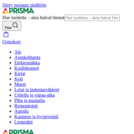
Siirry suoraan sisältöön
Hae tuotteita – aina halvat hinnat
Hae
Ostoskori
Ale
Ajankohtaista
Elektroniikka
Kodinkoneet
Kirjat
Koti
Muoti
Lelut ja lastentarvikkeet
Urheilu ja vapaa-aika
Piha ja puutarha
Remontointi
Autoilu
Kauneus ja hyvinvointi
Lemmikit