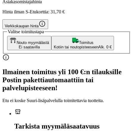
Asiakasomistajahinta
Hinta ilman S-Etukorttia:
31,70 €
Verkkokaupan hinta
Valitse toimitustapa
Nouto myymälästä
Toimitus
Ei saatavilla
Kotiin tai noutopisteeseen
Alk. 0 €
Ilmainen toimitus yli 100 €:n tilauksille
Postin pakettiautomaattiin tai
palvelupisteeseen!
Etu ei koske Suuri‑lisäpalvelulla toimitettavia tuotteita.
Tarkista myymäläsaatavuus