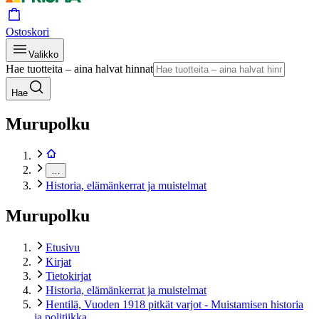
Ostoskori
Valikko
Hae tuotteita – aina halvat hinnat
Hae
Murupolku
…
Historia, elämänkerrat ja muistelmat
Murupolku
Etusivu
Kirjat
Tietokirjat
Historia, elämänkerrat ja muistelmat
Hentilä, Vuoden 1918 pitkät varjot - Muistamisen historia
ja politiikka