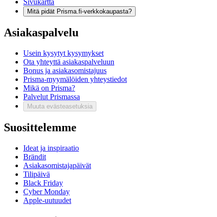
Sivukartta
Mitä pidät Prisma.fi-verkkokaupasta?
Asiakaspalvelu
Usein kysytyt kysymykset
Ota yhteyttä asiakaspalveluun
Bonus ja asiakasomistajuus
Prisma-myymälöiden yhteystiedot
Mikä on Prisma?
Palvelut Prismassa
Muuta evästeasetuksia
Suosittelemme
Ideat ja inspiraatio
Brändit
Asiakasomistajapäivät
Tilipäivä
Black Friday
Cyber Monday
Apple-uutuudet