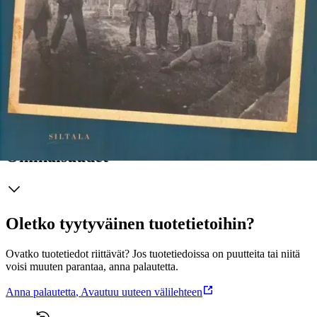
sisällissodan aiheuttamia jälkijäristyksiä niin pitkälle kuin niitä riittää.
Ne ovat muovanneet Suomea ja sen poliittista kulttuuria syvemmältä
ja pitempään kuin mikään muu kansallisen historiamme yhteinen
kokemus. Vuoden 1918 muistamista (ja unohtamista),
historiantulkintojen vääntämistä ja kääntämistä mieleisiksi on
käytetty politiikan välineinä niin oikealla kuin vasemmallakin koko
itsenäisyyden ajan.
Näytä lisää
tuotekuvausta
Ominaisuudet
Oletko tyytyväinen tuotetietoihin?
Ovatko tuotetiedot riittävät? Jos tuotetiedoissa on puutteita tai niitä
voisi muuten parantaa, anna palautetta.
Anna palautetta
,
Avautuu uuteen välilehteen