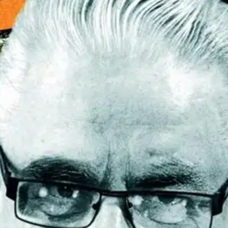
liitikko ja liikemies Kalervo Kummola, Raisiossa syntynyt ja Australi
kman-suvun jälkeläinen. Kummolan kääntöpiiri kertoo liikemiesten ja po
van KHL:n vaikutuspiiriin.
Urheiluviihde on pienten piirien rahapeliä, jon
ärtämään rahavirroista hyötyjät. Sisäpiirit vaikuttavat monisäikeisillä 
i on perustanut liiketoimiensa tukijalan. Lisärahoitusta saadaan verova
oisi muuten parantaa, anna palautetta.