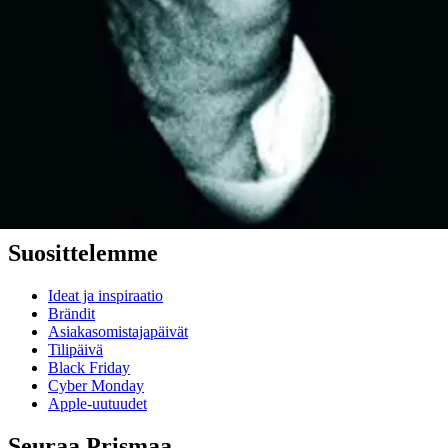
Mitä pidät Prisma.fi-verkkokaupasta?
Asiakaspalvelu
Usein kysytyt kysymykset
Ota yhteyttä asiakaspalveluun
Bonus ja asiakasomistajuus
Prisma-myymälöiden yhteystiedot
Mikä on Prisma?
Palvelut Prismassa
Muuta evästeasetuksia
Suosittelemme
Ideat ja inspiraatio
Brändit
Asiakasomistajapäivät
Tilipäivä
Black Friday
Cyber Monday
Apple-uutuudet
Seuraa Prismaa