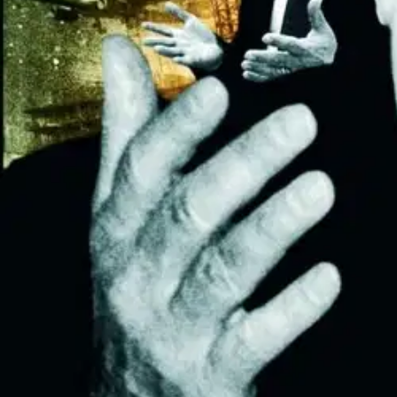
Nouto myymälästä ilman toimituskuluja.
Asiakasomistajalle Bonusta jopa 5 %.*
Verkkokauppa
Ohjeet
Ensitilaajan pikaopas
Myymälänouto
Palautukset
Reklamaatio
Takuu ja huolto
Toimitustavat
Maksutavat
Asennuspalvelut
Tilaus- ja toimitusehdot
Käyttöehdot
Tietosuojakäytäntö
Saavutettavuus
Vastuullisuus
Sivukartta