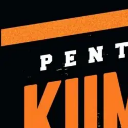
Asiakasomistaja-alennus
-15 %
Avaa kuva suurempana
Karusellin nuolipainikkeet
Into Kustannus
Sainio, Kummolan kääntöpiiri - 
9,35 €
Asiakasomistajahinta
Hinta ilman S-Etukorttia:
11,00 €
Verkkokaupan hinta
Valitse toimitustapa