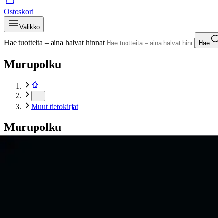
Ostoskori
Valikko
Hae tuotteita – aina halvat hinnat
Hae
Murupolku
…
Muut tietokirjat
Murupolku
Etusivu
Kirjat
Tietokirjat
Muut tietokirjat
Sainio, Kummolan kääntöpiiri - Urheiluviihteen kulissien taka
Tuotekuvat- ja videot
Ohita tuotekuva