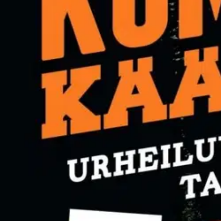
Nouto myymälästä
Toimitus
Ei saatavilla
Kotiin tai noutopisteeseen
Alk. 0 €
Ilmainen toimitus yli 100 €:n tilauksille Po
Etu ei koske Suuri‑lisäpalvelulla toimitettavia tuotteita.
Tarkista myymäläsaatavuus
Ei saatavilla
Tuotekuvaus