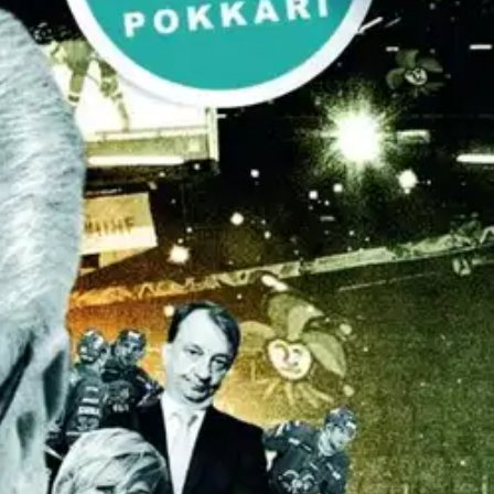
assa varttunut innokas reserviläinen. Hänen vanavedessään on
liitikkojen käänteistä, joiden avulla Kummolan aikoinaan luomat
ka rahavirrat usein halutaan kätkeä suurelta yleisöltä lukuisiin eri
operaatioilla mediassa, politiikassa ja urheiluviihteessä. Jääkiekon
roista, myös Suomen Jääkiekkoliiton ja Jääkiekkosäätiön avulla. Kirja