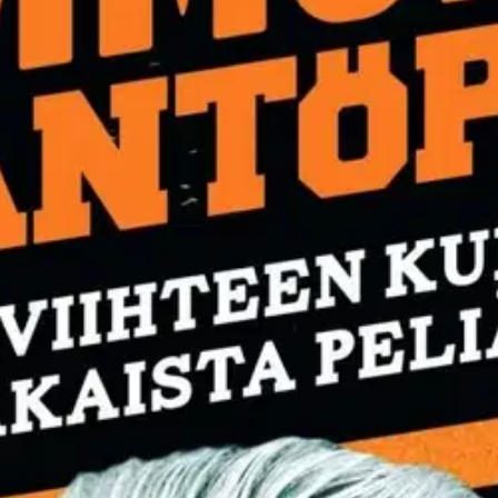
stin pakettiautomaattiin tai palvelupisteesee