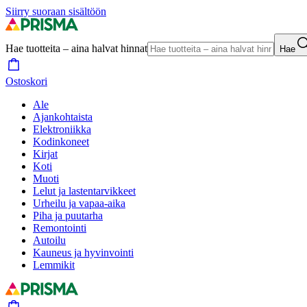
Siirry suoraan sisältöön
Hae tuotteita – aina halvat hinnat
Hae
Ostoskori
Ale
Ajankohtaista
Elektroniikka
Kodinkoneet
Kirjat
Koti
Muoti
Lelut ja lastentarvikkeet
Urheilu ja vapaa-aika
Piha ja puutarha
Remontointi
Autoilu
Kauneus ja hyvinvointi
Lemmikit