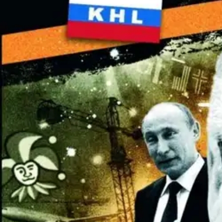
Näkyvin suomalainen urheiluviihteen vaikuttaja on kokoomuslainen po
purjehtinut bisnesmies Hjallis Harkimo, äitinsä puolelta rikkaan Hac
jokeribisnekset siirtyivät kesällä 2013 venäläisten hallintaan, laajene
yhteisöihin. Monien organisaatioiden hämähäkinverkot on rakennettu häm
MM-kisat Suomessa ovat olleet se suuri rahasampo, jolle pieni sisäpiir
on tutkivan toimittajan Pentti Sainion monivuotisen selvitystyön tulos.
Näytä lisää
tuotekuvausta
Ominaisuudet
Oletko tyytyväinen tuotetietoihin?
Ovatko tuotetiedot riittävät? Jos tuotetiedoissa on puutteita tai niitä v
Anna palautetta
,
Avautuu uuteen välilehteen
Ilmainen palautus 30 päivää.*