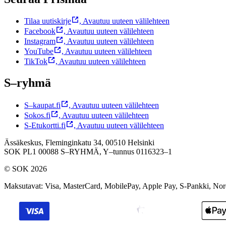
Tilaa uutiskirje
,
Avautuu uuteen välilehteen
Facebook
,
Avautuu uuteen välilehteen
Instagram
,
Avautuu uuteen välilehteen
YouTube
,
Avautuu uuteen välilehteen
TikTok
,
Avautuu uuteen välilehteen
S–ryhmä
S–kaupat.fi
,
Avautuu uuteen välilehteen
Sokos.fi
,
Avautuu uuteen välilehteen
S-Etukortti.fi
,
Avautuu uuteen välilehteen
Ässäkeskus, Fleminginkatu 34, 00510 Helsinki
SOK PL1 00088 S–RYHMÄ,
Y–tunnus 0116323–1
© SOK 2026
Maksutavat
:
Visa, MasterCard, MobilePay, Apple Pay, S-Pankki, No