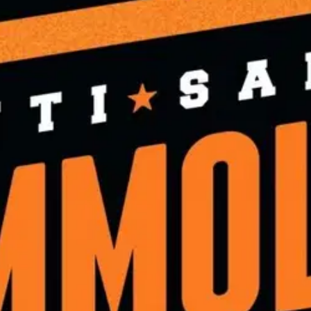
Urheiluviihteen kulissien takaist