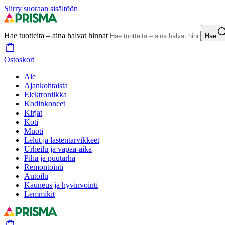
Siirry suoraan sisältöön
Hae tuotteita – aina halvat hinnat
Hae
Ostoskori
Ale
Ajankohtaista
Elektroniikka
Kodinkoneet
Kirjat
Koti
Muoti
Lelut ja lastentarvikkeet
Urheilu ja vapaa-aika
Piha ja puutarha
Remontointi
Autoilu
Kauneus ja hyvinvointi
Lemmikit