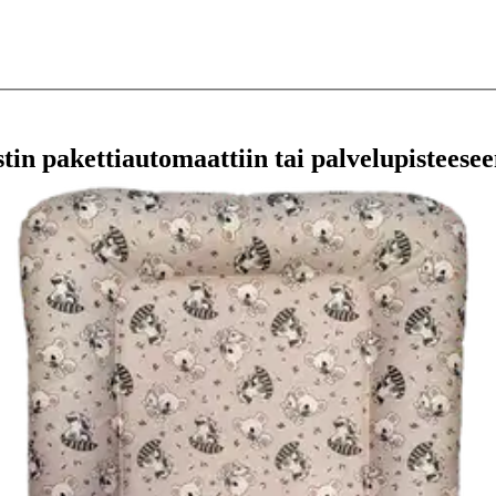
stin pakettiautomaattiin tai palvelupisteesee