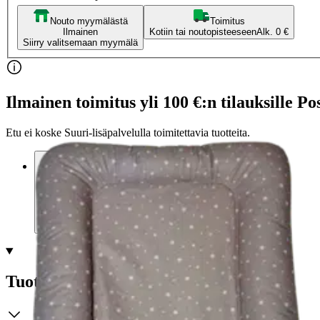
Nouto myymälästä
Toimitus
Ilmainen
Kotiin tai noutopisteeseen
Alk. 0 €
Siirry valitsemaan myymälä
Ilmainen toimitus yli 100 €:n tilauksille Po
Etu ei koske Suuri‑lisäpalvelulla toimitettavia tuotteita.
Tarkista myymäläsaatavuus
Tuotekuvaus