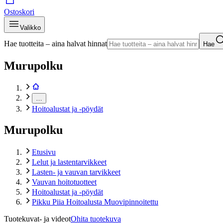
Ostoskori
Valikko
Hae tuotteita – aina halvat hinnat
Hae
Murupolku
…
Hoitoalustat ja -pöydät
Murupolku
Etusivu
Lelut ja lastentarvikkeet
Lasten- ja vauvan tarvikkeet
Vauvan hoitotuotteet
Hoitoalustat ja -pöydät
Pikku Piia Hoitoalusta Muovipinnoitettu
Tuotekuvat- ja videot
Ohita tuotekuva