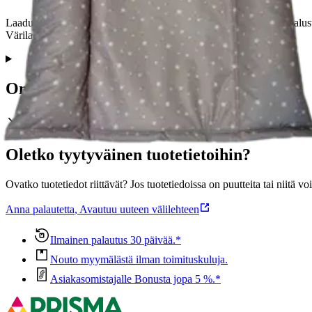
Laadukas, muovipinnoitetusta puuvillakankaasta valmistettu hoitoalu
Värilajitelma. Valmistettu Suomessa.
Ominaisuudet
Oletko tyytyväinen tuotetietoihin?
Ovatko tuotetiedot riittävät? Jos tuotetiedoissa on puutteita tai niitä v
Anna palautetta
,
Avautuu uuteen välilehteen
Ilmainen palautus 30 päivää.*
Nouto myymälästä ilman toimituskuluja.
Asiakasomistajalle Bonusta jopa 5 %.*