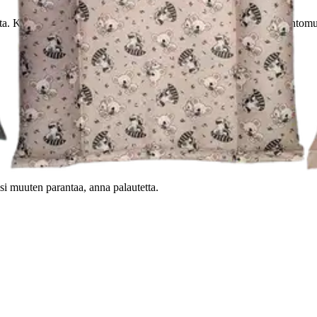
sta. Koko n. 50 x 65 cm. Ommellut saumat. Täytteenä vanu ja vaahtomuo
oisi muuten parantaa, anna palautetta.