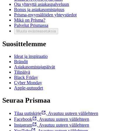
Ota yhteyttä asiakaspalveluun
Bonus ja asiakasomistajuus
Prisma-myymälöiden yhteystiedot
Mikä on Prisma?
Palvelut Prismassa
Muuta evästeasetuksia
Suosittelemme
Ideat ja inspiraatio
Brändit
Asiakasomistajapäivät
Tilipäivä
Black Friday
Cyber Monday
Apple-uutuudet
Seuraa Prismaa
Tilaa uutiskirje
,
Avautuu uuteen välilehteen
Facebook
,
Avautuu uuteen välilehteen
Instagram
,
Avautuu uuteen välilehteen
YouTube
,
Avautuu uuteen välilehteen