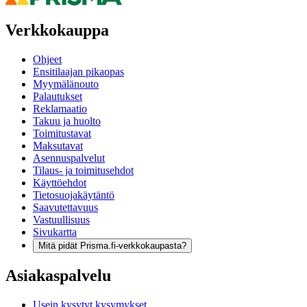
Verkkokauppa
Ohjeet
Ensitilaajan pikaopas
Myymälänouto
Palautukset
Reklamaatio
Takuu ja huolto
Toimitustavat
Maksutavat
Asennuspalvelut
Tilaus- ja toimitusehdot
Käyttöehdot
Tietosuojakäytäntö
Saavutettavuus
Vastuullisuus
Sivukartta
Mitä pidät Prisma.fi-verkkokaupasta?
Asiakaspalvelu
Usein kysytyt kysymykset