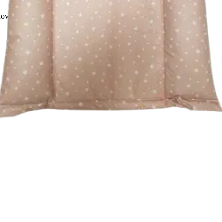
vi. Helppo pitää puhtaana pyyhkimällä kostealla liinalla.