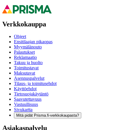
Verkkokauppa
Ohjeet
Ensitilaajan pikaopas
Myymälänouto
Palautukset
Reklamaatio
Takuu ja huolto
Toimitustavat
Maksutavat
Asennuspalvelut
Tilaus- ja toimitusehdot
Käyttöehdot
Tietosuojakäytäntö
Saavutettavuus
Vastuullisuus
Sivukartta
Mitä pidät Prisma.fi-verkkokaupasta?
Asiakaspalvelu