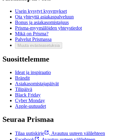
Usein kysytyt kysymykset
Ota yhteyttä asiakaspalveluun
Bonus ja asiakasomistajuus
Prisma-myymälöiden yhteystiedot
Mikä on Prisma?
Palvelut Prismassa
Muuta evästeasetuksia
Suosittelemme
Ideat ja inspiraatio
Brändit
Asiakasomistajapäivät
Tilipäivä
Black Friday
Cyber Monday
Apple-uutuudet
Seuraa Prismaa
Tilaa uutiskirje
,
Avautuu uuteen välilehteen
Facebook
,
Avautuu uuteen välilehteen