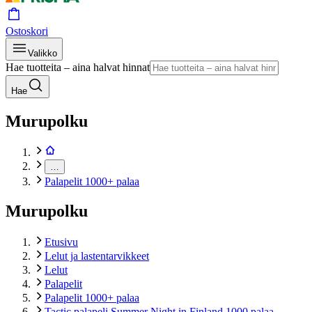
Ostoskori
Valikko
Hae tuotteita – aina halvat hinnat
Hae
Murupolku
…
Palapelit 1000+ palaa
Murupolku
Etusivu
Lelut ja lastentarvikkeet
Lelut
Palapelit
Palapelit 1000+ palaa
Tactic palapeli Summer Night in Finland 1000 palaa