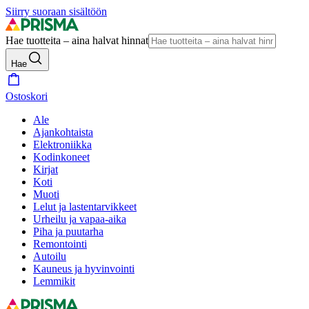
Siirry suoraan sisältöön
Hae tuotteita – aina halvat hinnat
Hae
Ostoskori
Ale
Ajankohtaista
Elektroniikka
Kodinkoneet
Kirjat
Koti
Muoti
Lelut ja lastentarvikkeet
Urheilu ja vapaa-aika
Piha ja puutarha
Remontointi
Autoilu
Kauneus ja hyvinvointi
Lemmikit