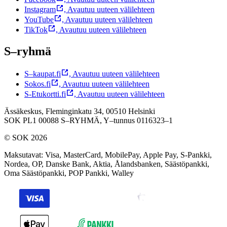
Instagram
,
Avautuu uuteen välilehteen
YouTube
,
Avautuu uuteen välilehteen
TikTok
,
Avautuu uuteen välilehteen
S–ryhmä
S–kaupat.fi
,
Avautuu uuteen välilehteen
Sokos.fi
,
Avautuu uuteen välilehteen
S-Etukortti.fi
,
Avautuu uuteen välilehteen
Ässäkeskus, Fleminginkatu 34, 00510 Helsinki
SOK PL1 00088 S–RYHMÄ,
Y–tunnus 0116323–1
© SOK 2026
Maksutavat
:
Visa, MasterCard, MobilePay, Apple Pay, S-Pankki,
Nordea, OP, Danske Bank, Aktia, Ålandsbanken, Säästöpankki,
Oma Säästöpankki, POP Pankki, Walley