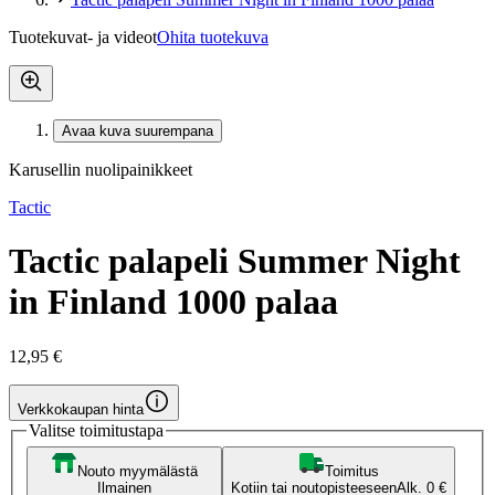
Tuotekuvat- ja videot
Ohita tuotekuva
Avaa kuva suurempana
Karusellin nuolipainikkeet
Tactic
Tactic palapeli Summer Night
in Finland 1000 palaa
12,95 €
Verkkokaupan hinta
Valitse toimitustapa
Nouto myymälästä
Toimitus
Ilmainen
Kotiin tai noutopisteeseen
Alk. 0 €