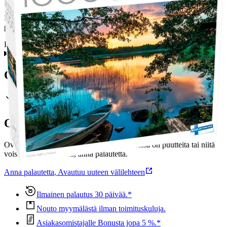
Koe suomalaisen kesäyön taianomaisuus. 1000 palaa. Valmiin
palapelin koko n. 67 x 48 cm.
Ei varoitustekstiä
Ominaisuudet
Oletko tyytyväinen tuotetietoihin?
Ovatko tuotetiedot riittävät? Jos tuotetiedoissa on puutteita tai niitä
voisi muuten parantaa, anna palautetta.
Anna palautetta
,
Avautuu uuteen välilehteen
Ilmainen palautus 30 päivää.*
Nouto myymälästä ilman toimituskuluja.
Asiakasomistajalle Bonusta jopa 5 %.*