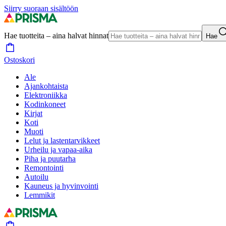
Siirry suoraan sisältöön
Hae tuotteita – aina halvat hinnat
Hae
Ostoskori
Ale
Ajankohtaista
Elektroniikka
Kodinkoneet
Kirjat
Koti
Muoti
Lelut ja lastentarvikkeet
Urheilu ja vapaa-aika
Piha ja puutarha
Remontointi
Autoilu
Kauneus ja hyvinvointi
Lemmikit