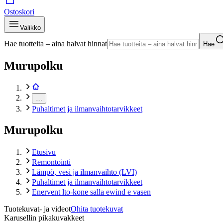
Ostoskori
Valikko
Hae tuotteita – aina halvat hinnat
Hae
Murupolku
…
Puhaltimet ja ilmanvaihtotarvikkeet
Murupolku
Etusivu
Remontointi
Lämpö, vesi ja ilmanvaihto (LVI)
Puhaltimet ja ilmanvaihtotarvikkeet
Enervent lto-kone salla ewind e vasen
Tuotekuvat- ja videot
Ohita tuotekuvat
Karusellin pikakuvakkeet