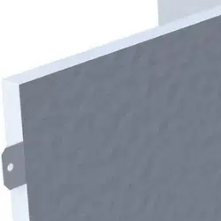
3 136,50 €
Asiakasomistajahinta
Hinta ilman S-Etukorttia:
3 690,00 €
Verkkokaupan hinta
Valitse toimitustapa
Nouto myymälästä
Toimitus
Ei saatavilla
Kotiin tai noutopisteeseen
Alk. 4,95 €
Ilmainen toimitus yli 100 €:n tilauksille Po
Etu ei koske Suuri‑lisäpalvelulla toimitettavia tuotteita.