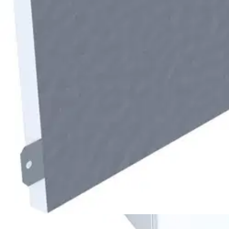
Tarkista myymäläsaatavuus
Ei saatavilla
Tuotekuvaus
Enervent Salla on matala, pyörivällä lämmön talteenotolla varustettuna
Koneessa sähköinen jälkilämmitys. Poisto/tuloilmavirta -104 / +99
Ominaisuudet
Oletko tyytyväinen tuotetietoihin?