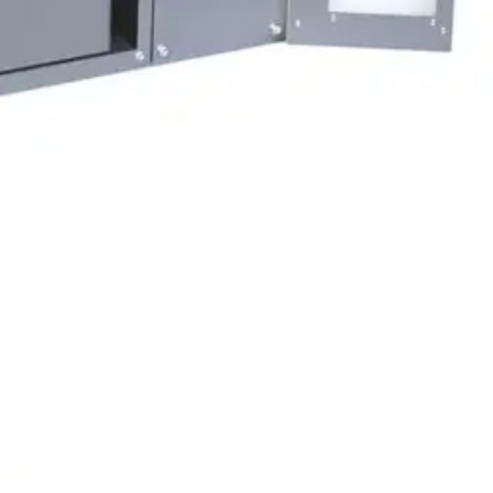
taloasuntoihin pesutornin päälle tai omakotitaloissa varaajan päälle.
mm. Syvyys 500 mm. Paino 45 kg. Asennus seinälle tai kattoon