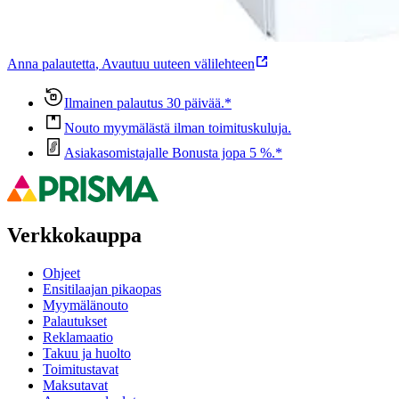
Ovatko tuotetiedot riittävät? Jos tuotetiedoissa on puutteita tai niitä v
Anna palautetta
,
Avautuu uuteen välilehteen
Ilmainen palautus 30 päivää.*
Nouto myymälästä ilman toimituskuluja.
Asiakasomistajalle Bonusta jopa 5 %.*
Verkkokauppa
Ohjeet
Ensitilaajan pikaopas
Myymälänouto
Palautukset
Reklamaatio
Takuu ja huolto
Toimitustavat
Maksutavat