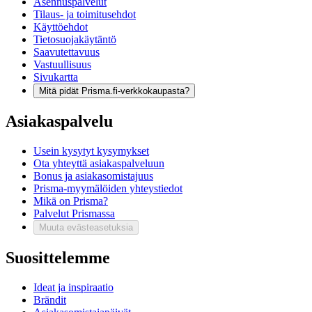
Asennuspalvelut
Tilaus- ja toimitusehdot
Käyttöehdot
Tietosuojakäytäntö
Saavutettavuus
Vastuullisuus
Sivukartta
Mitä pidät Prisma.fi-verkkokaupasta?
Asiakaspalvelu
Usein kysytyt kysymykset
Ota yhteyttä asiakaspalveluun
Bonus ja asiakasomistajuus
Prisma-myymälöiden yhteystiedot
Mikä on Prisma?
Palvelut Prismassa
Muuta evästeasetuksia
Suosittelemme
Ideat ja inspiraatio
Brändit