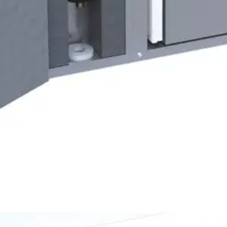
 IV-kone, joka soveltuu hyvin asennettavaksi esimerkiksi kerros- tai rivi
 l/s. Kanavalähdöt Ø 160 mm / Ø 125 mm. Leveys 580 mm. Korkeus 490 