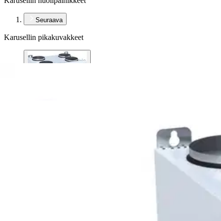
Karusellin nuolipainikkeet
Seuraava
Karusellin pikakuvakkeet
Enervent
Enervent lto-kone salla ewind e