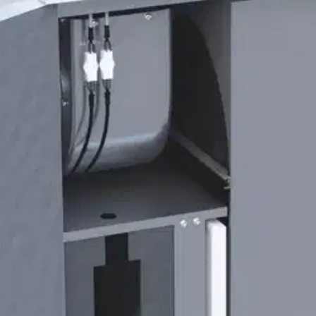
stin pakettiautomaattiin tai palvelupisteesee