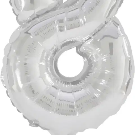
Tuotekuvaus
Hieno, puhallettava folionumeropallo, jonka korkeus on noin 33 cm.
Ilmalla täytettävä foliopallo kaikenlaisten juhlien koristeluun.
Pakkauksessa hopeanvärinen foliopallo sekä pilli puhaltamista
varten. Pallossa on ripustusreiät ja on helppo ripustaa juhlatilaan
narun avulla (naru ei sisälly pakkaukseen). Materiaali: polyamidi.
Ominaisuudet
Oletko tyytyväinen tuotetietoihin?
Ovatko tuotetiedot riittävät? Jos tuotetiedoissa on puutteita tai niitä
voisi muuten parantaa, anna palautetta.