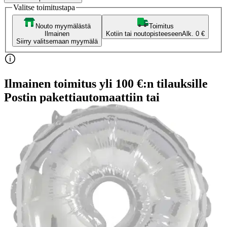
Valitse toimitustapa
Nouto myymälästä
Toimitus
Ilmainen
Kotiin tai noutopisteeseen
Alk. 0 €
Siirry valitsemaan myymälä
Ilmainen toimitus yli 100 €:n tilauksille
Postin pakettiautomaattiin tai
palvelupisteeseen!
Etu ei koske Suuri‑lisäpalvelulla toimitettavia tuotteita.
Tarkista myymäläsaatavuus