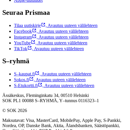
Apple-uutuudet
Seuraa Prismaa
Tilaa uutiskirje
,
Avautuu uuteen välilehteen
Facebook
,
Avautuu uuteen välilehteen
Instagram
,
Avautuu uuteen välilehteen
YouTube
,
Avautuu uuteen välilehteen
TikTok
,
Avautuu uuteen välilehteen
S–ryhmä
S–kaupat.fi
,
Avautuu uuteen välilehteen
Sokos.fi
,
Avautuu uuteen välilehteen
S-Etukortti.fi
,
Avautuu uuteen välilehteen
Ässäkeskus, Fleminginkatu 34, 00510 Helsinki
SOK PL1 00088 S–RYHMÄ,
Y–tunnus 0116323–1
© SOK 2026
Maksutavat
:
Visa, MasterCard, MobilePay, Apple Pay, S-Pankki,
Nordea, OP, Danske Bank, Aktia, Ålandsbanken, Säästöpankki,