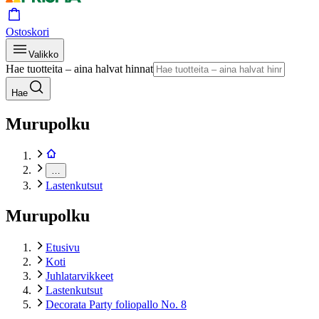
Ostoskori
Valikko
Hae tuotteita – aina halvat hinnat
Hae
Murupolku
…
Lastenkutsut
Murupolku
Etusivu
Koti
Juhlatarvikkeet
Lastenkutsut
Decorata Party foliopallo No. 8