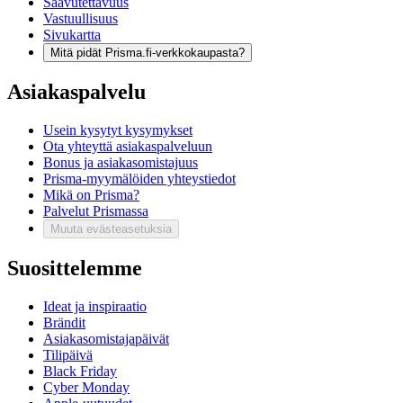
Saavutettavuus
Vastuullisuus
Sivukartta
Mitä pidät Prisma.fi-verkkokaupasta?
Asiakaspalvelu
Usein kysytyt kysymykset
Ota yhteyttä asiakaspalveluun
Bonus ja asiakasomistajuus
Prisma-myymälöiden yhteystiedot
Mikä on Prisma?
Palvelut Prismassa
Muuta evästeasetuksia
Suosittelemme
Ideat ja inspiraatio
Brändit
Asiakasomistajapäivät
Tilipäivä
Black Friday
Cyber Monday