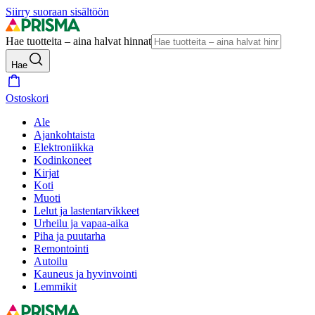
Siirry suoraan sisältöön
Hae tuotteita – aina halvat hinnat
Hae
Ostoskori
Ale
Ajankohtaista
Elektroniikka
Kodinkoneet
Kirjat
Koti
Muoti
Lelut ja lastentarvikkeet
Urheilu ja vapaa-aika
Piha ja puutarha
Remontointi
Autoilu
Kauneus ja hyvinvointi
Lemmikit