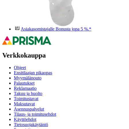
Anna palautetta
,
Avautuu uuteen välilehteen
Ilmainen palautus 30 päivää.*
Nouto myymälästä ilman toimituskuluja.
Asiakasomistajalle Bonusta jopa 5 %.*
Verkkokauppa
Ohjeet
Ensitilaajan pikaopas
Myymälänouto
Palautukset
Reklamaatio
Takuu ja huolto
Toimitustavat
Maksutavat
Asennuspalvelut
Tilaus- ja toimitusehdot
Käyttöehdot
Tietosuojakäytäntö