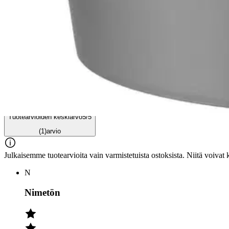
Arviot
Tuotearvioiden keskiarvo
5
/5
(1)
arvio
Julkaisemme tuotearvioita vain varmistetuista ostoksista. Niitä voivat 
N
Nimetön