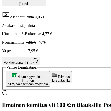
(1)
arvio
Alennettu hinta
4,05 €
Asiakasomistajahinta
Hinta ilman S-Etukorttia:
4,77 €
Normaalihinta:
7,95 €
-40%
30 pv alin hinta:
7,95 €
Verkkokaupan hinta
Valitse toimitustapa
Nouto myymälästä
Toimitus
Ilmainen
Ei saatavilla
Siirry valitsemaan myymälä
Ilmainen toimitus yli 100 €:n tilauksille Po