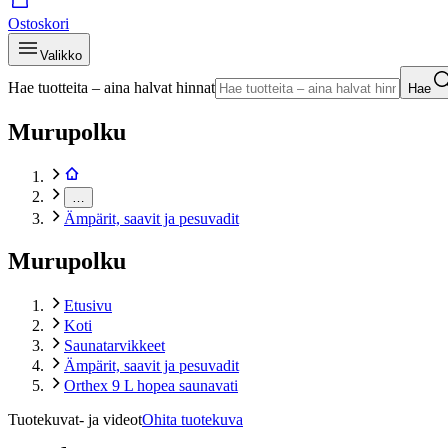
Ostoskori
Valikko
Hae tuotteita – aina halvat hinnat
Hae
Murupolku
…
Ämpärit, saavit ja pesuvadit
Murupolku
Etusivu
Koti
Saunatarvikkeet
Ämpärit, saavit ja pesuvadit
Orthex 9 L hopea saunavati
Tuotekuvat- ja videot
Ohita tuotekuva