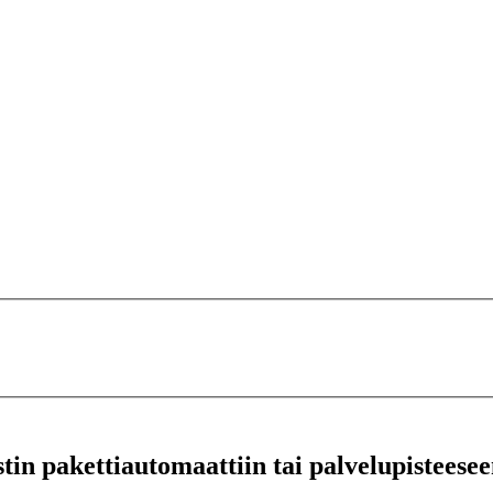
stin pakettiautomaattiin tai palvelupisteesee