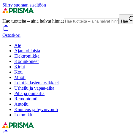
Siirry suoraan sisältöön
Hae tuotteita – aina halvat hinnat
Hae
Ostoskori
Ale
Ajankohtaista
Elektroniikka
Kodinkoneet
Kirjat
Koti
Muoti
Lelut ja lastentarvikkeet
Urheilu ja vapaa-aika
Piha ja puutarha
Remontointi
Autoilu
Kauneus ja hyvinvointi
Lemmikit