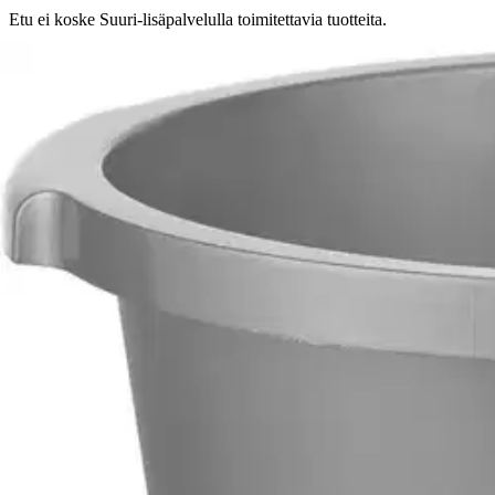
Etu ei koske Suuri‑lisäpalvelulla toimitettavia tuotteita.
Tarkista myymäläsaatavuus
Tuotekuvaus
Laadukas saunavati sopii hyvin kylpyhuoneeseen ja pieneen saunatilaa
Ominaisuudet