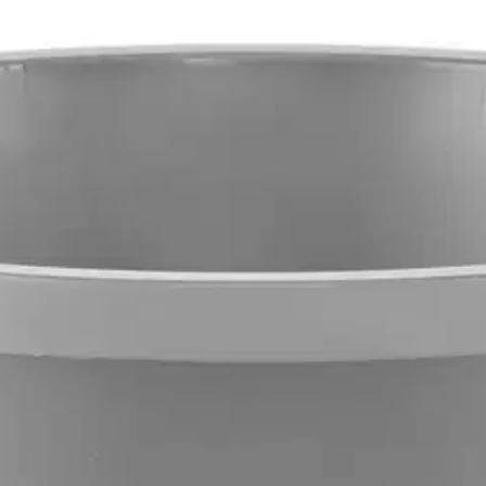
n. Ergonomiset kädensijat helpottavat vadin siirtämistä. Muotoilu luo