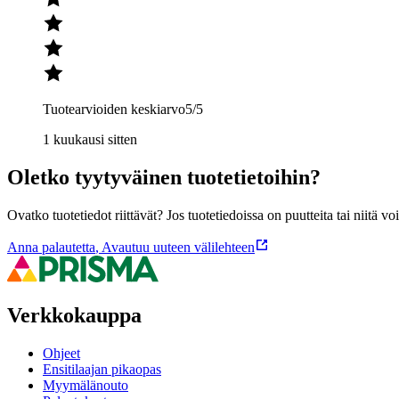
Tuotearvioiden keskiarvo
5
/5
1 kuukausi sitten
Oletko tyytyväinen tuotetietoihin?
Ovatko tuotetiedot riittävät? Jos tuotetiedoissa on puutteita tai niitä v
Anna palautetta
,
Avautuu uuteen välilehteen
Verkkokauppa
Ohjeet
Ensitilaajan pikaopas
Myymälänouto