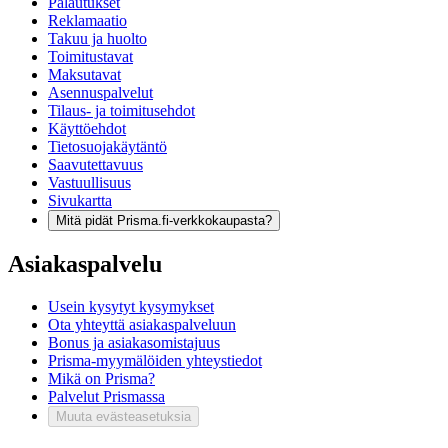
Palautukset
Reklamaatio
Takuu ja huolto
Toimitustavat
Maksutavat
Asennuspalvelut
Tilaus- ja toimitusehdot
Käyttöehdot
Tietosuojakäytäntö
Saavutettavuus
Vastuullisuus
Sivukartta
Mitä pidät Prisma.fi-verkkokaupasta?
Asiakaspalvelu
Usein kysytyt kysymykset
Ota yhteyttä asiakaspalveluun
Bonus ja asiakasomistajuus
Prisma-myymälöiden yhteystiedot
Mikä on Prisma?
Palvelut Prismassa
Muuta evästeasetuksia