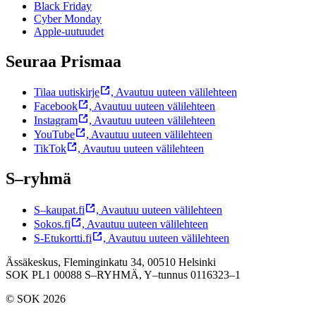
Black Friday
Cyber Monday
Apple-uutuudet
Seuraa Prismaa
Tilaa uutiskirje
,
Avautuu uuteen välilehteen
Facebook
,
Avautuu uuteen välilehteen
Instagram
,
Avautuu uuteen välilehteen
YouTube
,
Avautuu uuteen välilehteen
TikTok
,
Avautuu uuteen välilehteen
S–ryhmä
S–kaupat.fi
,
Avautuu uuteen välilehteen
Sokos.fi
,
Avautuu uuteen välilehteen
S-Etukortti.fi
,
Avautuu uuteen välilehteen
Ässäkeskus, Fleminginkatu 34, 00510 Helsinki
SOK PL1 00088 S–RYHMÄ,
Y–tunnus 0116323–1
© SOK 2026