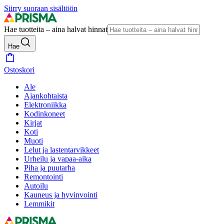
Siirry suoraan sisältöön
Hae tuotteita – aina halvat hinnat
Hae
Ostoskori
Ale
Ajankohtaista
Elektroniikka
Kodinkoneet
Kirjat
Koti
Muoti
Lelut ja lastentarvikkeet
Urheilu ja vapaa-aika
Piha ja puutarha
Remontointi
Autoilu
Kauneus ja hyvinvointi
Lemmikit