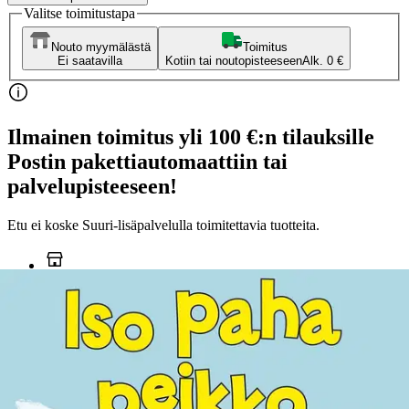
Valitse toimitustapa
Nouto myymälästä
Toimitus
Ei saatavilla
Kotiin tai noutopisteeseen
Alk. 0 €
Ilmainen toimitus yli 100 €:n tilauksille
Postin pakettiautomaattiin tai
palvelupisteeseen!
Etu ei koske Suuri‑lisäpalvelulla toimitettavia tuotteita.
Tarkista myymäläsaatavuus
Ei saatavilla