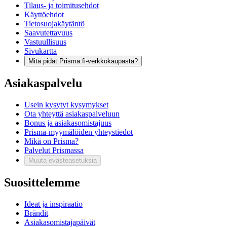
Tilaus- ja toimitusehdot
Käyttöehdot
Tietosuojakäytäntö
Saavutettavuus
Vastuullisuus
Sivukartta
Mitä pidät Prisma.fi-verkkokaupasta?
Asiakaspalvelu
Usein kysytyt kysymykset
Ota yhteyttä asiakaspalveluun
Bonus ja asiakasomistajuus
Prisma-myymälöiden yhteystiedot
Mikä on Prisma?
Palvelut Prismassa
Muuta evästeasetuksia
Suosittelemme
Ideat ja inspiraatio
Brändit
Asiakasomistajapäivät