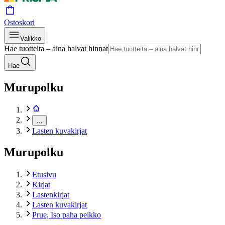
Ostoskori
Valikko
Hae tuotteita – aina halvat hinnat
Hae
Murupolku
…
Lasten kuvakirjat
Murupolku
Etusivu
Kirjat
Lastenkirjat
Lasten kuvakirjat
Prue, Iso paha peikko