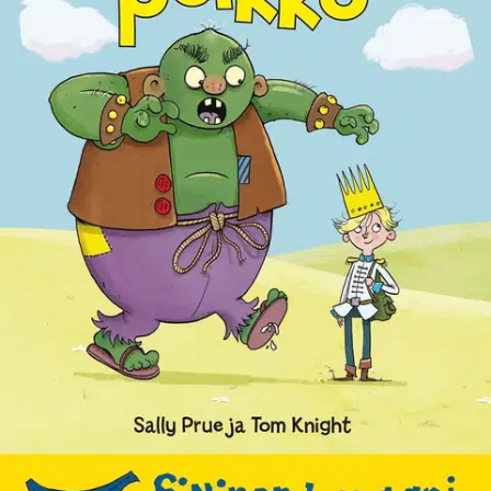
Tuotekuvaus
Prinssi Elias pelaa paljon mieluummin jalkapalloa kuin istuu tylsillä
tunneilla opiskelemassa, miten olla hyvä prinssi. Mutta kun hänet
kutsutaan apuun naapurikaupunkiin ajamaan iso paha peikko
matkoihinsa, Elias toivoo, että olisi kuunnellut tunneilla vähän
paremmin... Supersuosittu Banaani-sarja kutsuu kaikki lukemaan
oppineet vauhdikkaiden ja nauruhermoja kutkuttelevien tarinoiden
pariin. Oppiminen ei ole koskaan ollut näin hauskaa!
Ominaisuudet
Oletko tyytyväinen tuotetietoihin?