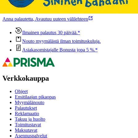
Ovatko tuotetiedot riittävät? Jos tuotetiedoissa on puutteita tai niitä
voisi muuten parantaa, anna palautetta.
Anna palautetta
,
Avautuu uuteen välilehteen
Ilmainen palautus 30 päivää.*
Nouto myymälästä ilman toimituskuluja.
Asiakasomistajalle Bonusta jopa 5 %.*
Verkkokauppa
Ohjeet
Ensitilaajan pikaopas
Myymälänouto
Palautukset
Reklamaatio
Takuu ja huolto
Toimitustavat
Maksutavat
Asennuspalvelut