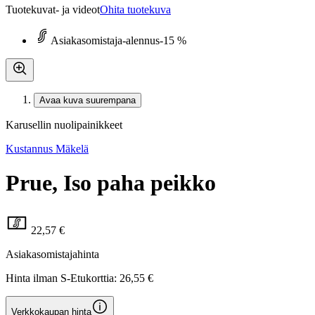
Tuotekuvat- ja videot
Ohita tuotekuva
Asiakasomistaja-alennus
-15 %
Avaa kuva suurempana
Karusellin nuolipainikkeet
Kustannus Mäkelä
Prue, Iso paha peikko
22,57 €
Asiakasomistajahinta
Hinta ilman S-Etukorttia:
26,55 €
Verkkokaupan hinta