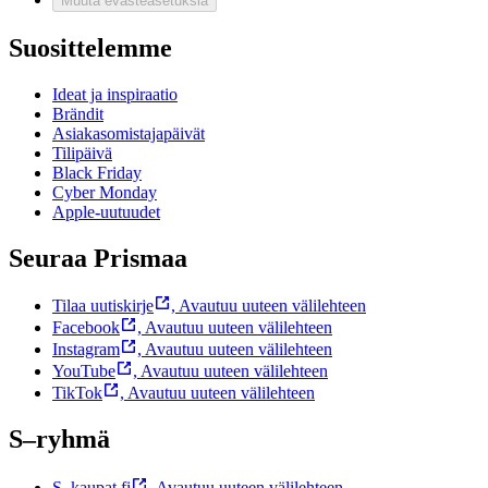
Muuta evästeasetuksia
Suosittelemme
Ideat ja inspiraatio
Brändit
Asiakasomistajapäivät
Tilipäivä
Black Friday
Cyber Monday
Apple-uutuudet
Seuraa Prismaa
Tilaa uutiskirje
,
Avautuu uuteen välilehteen
Facebook
,
Avautuu uuteen välilehteen
Instagram
,
Avautuu uuteen välilehteen
YouTube
,
Avautuu uuteen välilehteen
TikTok
,
Avautuu uuteen välilehteen
S–ryhmä
S–kaupat.fi
,
Avautuu uuteen välilehteen