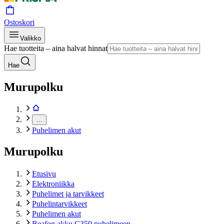
Ostoskori
Valikko
Hae tuotteita – aina halvat hinnat
Hae
Murupolku
…
Puhelimen akut
Murupolku
Etusivu
Elektroniikka
Puhelimet ja tarvikkeet
Puhelintarvikkeet
Puhelimen akut
Beafon akku C350 puhelimeen