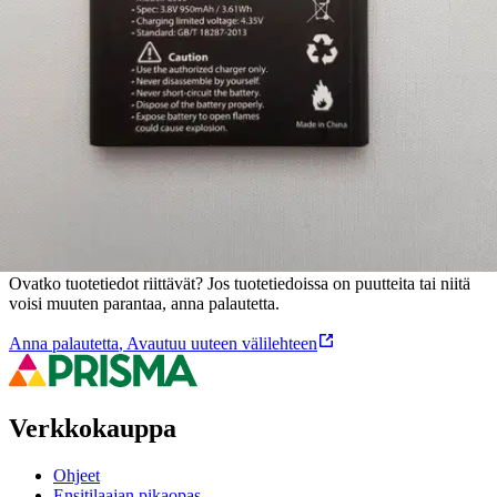
Alkuperäinen vakioakku. Yhteensopivat mallit: Beafon C350. Akun
kapasiteetti 950mAh.
Ominaisuudet
Oletko tyytyväinen tuotetietoihin?
Ovatko tuotetiedot riittävät? Jos tuotetiedoissa on puutteita tai niitä
voisi muuten parantaa, anna palautetta.
Anna palautetta
,
Avautuu uuteen välilehteen
Verkkokauppa
Ohjeet
Ensitilaajan pikaopas