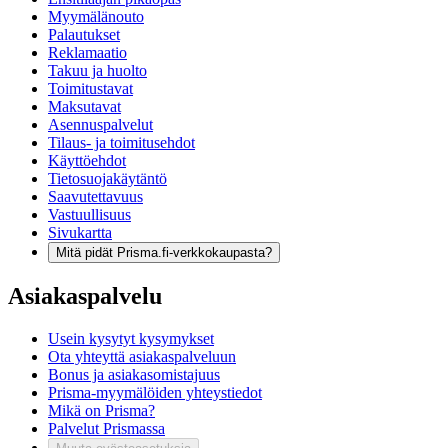
Myymälänouto
Palautukset
Reklamaatio
Takuu ja huolto
Toimitustavat
Maksutavat
Asennuspalvelut
Tilaus- ja toimitusehdot
Käyttöehdot
Tietosuojakäytäntö
Saavutettavuus
Vastuullisuus
Sivukartta
Mitä pidät Prisma.fi-verkkokaupasta?
Asiakaspalvelu
Usein kysytyt kysymykset
Ota yhteyttä asiakaspalveluun
Bonus ja asiakasomistajuus
Prisma-myymälöiden yhteystiedot
Mikä on Prisma?
Palvelut Prismassa