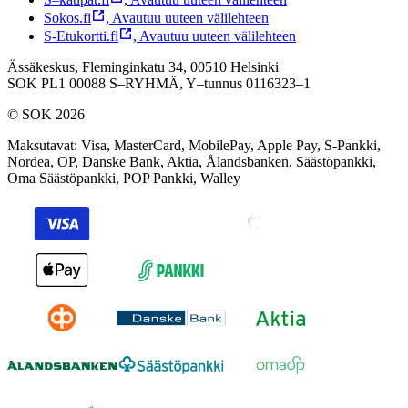
Sokos.fi
,
Avautuu uuteen välilehteen
S-Etukortti.fi
,
Avautuu uuteen välilehteen
Ässäkeskus, Fleminginkatu 34, 00510 Helsinki
SOK PL1 00088 S–RYHMÄ,
Y–tunnus 0116323–1
© SOK 2026
Maksutavat
:
Visa, MasterCard, MobilePay, Apple Pay, S-Pankki,
Nordea, OP, Danske Bank, Aktia, Ålandsbanken, Säästöpankki,
Oma Säästöpankki, POP Pankki, Walley