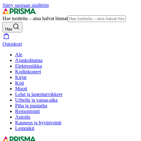
Siirry suoraan sisältöön
Hae tuotteita – aina halvat hinnat
Hae
Ostoskori
Ale
Ajankohtaista
Elektroniikka
Kodinkoneet
Kirjat
Koti
Muoti
Lelut ja lastentarvikkeet
Urheilu ja vapaa-aika
Piha ja puutarha
Remontointi
Autoilu
Kauneus ja hyvinvointi
Lemmikit