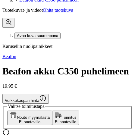
Tuotekuvat- ja videot
Ohita tuotekuva
Avaa kuva suurempana
Karusellin nuolipainikkeet
Beafon
Beafon akku C350 puhelimeen
19,95 €
Verkkokaupan hinta
Valitse toimitustapa
Nouto myymälästä
Toimitus
Ei saatavilla
Ei saatavilla