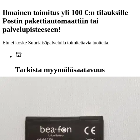
Ilmainen toimitus yli 100 €:n tilauksille
Postin pakettiautomaattiin tai
palvelupisteeseen!
Etu ei koske Suuri‑lisäpalvelulla toimitettavia tuotteita.
Tarkista myymäläsaatavuus
Ei saatavilla
Tuotekuvaus