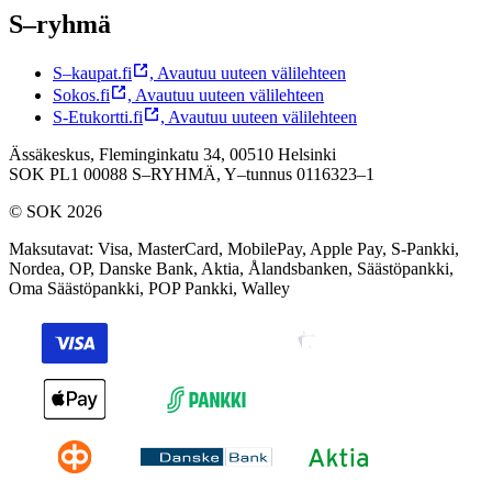
S–ryhmä
S–kaupat.fi
,
Avautuu uuteen välilehteen
Sokos.fi
,
Avautuu uuteen välilehteen
S-Etukortti.fi
,
Avautuu uuteen välilehteen
Ässäkeskus, Fleminginkatu 34, 00510 Helsinki
SOK PL1 00088 S–RYHMÄ,
Y–tunnus 0116323–1
© SOK 2026
Maksutavat
:
Visa, MasterCard, MobilePay, Apple Pay, S-Pankki,
Nordea, OP, Danske Bank, Aktia, Ålandsbanken, Säästöpankki,
Oma Säästöpankki, POP Pankki, Walley