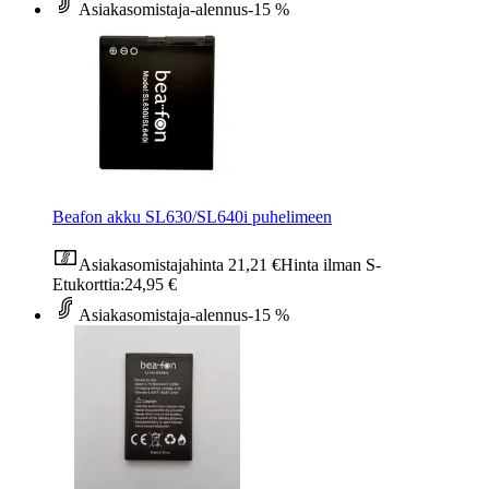
Asiakasomistaja-alennus
-15 %
Beafon akku SL630/SL640i puhelimeen
Asiakasomistajahinta
21,21 €
Hinta ilman S-
Etukorttia:
24,95 €
Asiakasomistaja-alennus
-15 %