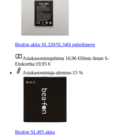
Beafon akku SL320/SL340i puhelimeen
Asiakasomistajahinta
16,96 €
Hinta ilman S-
Etukorttia:
19,95 €
Asiakasomistaja-alennus
-15 %
Beafon SL495 akku