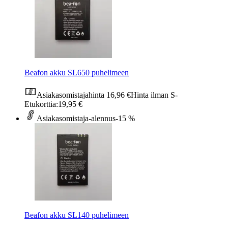
Beafon akku SL650 puhelimeen
Asiakasomistajahinta
16,96 €
Hinta ilman S-
Etukorttia:
19,95 €
Asiakasomistaja-alennus
-15 %
Beafon akku SL140 puhelimeen