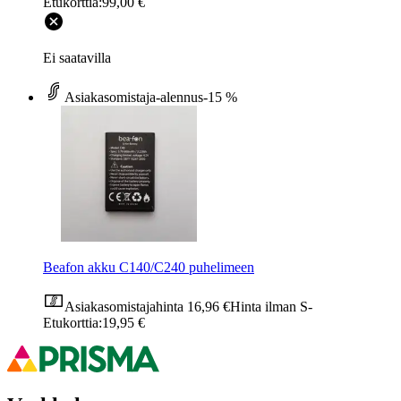
Etukorttia:
99,00 €
Ei saatavilla
Asiakasomistaja-alennus
-15 %
Beafon akku C140/C240 puhelimeen
Asiakasomistajahinta
16,96 €
Hinta ilman S-
Etukorttia:
19,95 €