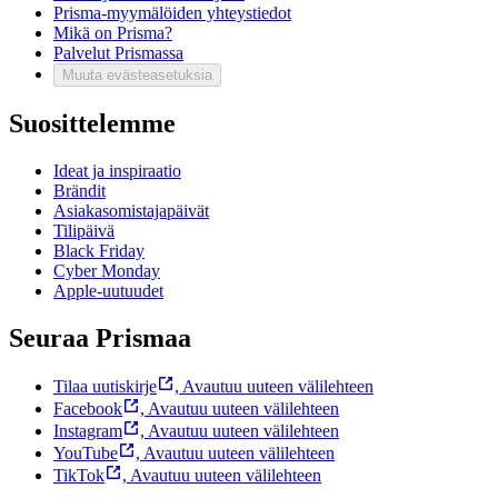
Prisma-myymälöiden yhteystiedot
Mikä on Prisma?
Palvelut Prismassa
Muuta evästeasetuksia
Suosittelemme
Ideat ja inspiraatio
Brändit
Asiakasomistajapäivät
Tilipäivä
Black Friday
Cyber Monday
Apple-uutuudet
Seuraa Prismaa
Tilaa uutiskirje
,
Avautuu uuteen välilehteen
Facebook
,
Avautuu uuteen välilehteen
Instagram
,
Avautuu uuteen välilehteen
YouTube
,
Avautuu uuteen välilehteen
TikTok
,
Avautuu uuteen välilehteen