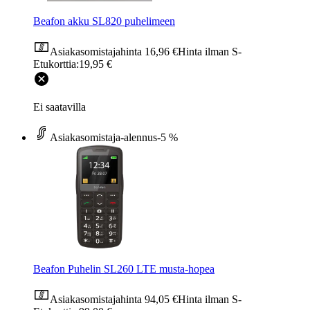
Beafon akku SL820 puhelimeen
Asiakasomistajahinta
16,96 €
Hinta ilman S-
Etukorttia:
19,95 €
Ei saatavilla
Asiakasomistaja-alennus
-5 %
Beafon Puhelin SL260 LTE musta-hopea
Asiakasomistajahinta
94,05 €
Hinta ilman S-