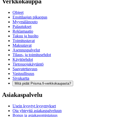
Verkkokauppa
Ohjeet
Ensitilaajan pikaopas
Myymälänouto
Palautukset
Reklamaatio
Takuu ja huolto
Toimitustavat
Maksutavat
Asennuspalvelut
Tilaus- ja toimitusehdot
Käyttöehdot
Tietosuojakäytäntö
Saavutettavuus
Vastuullisuus
Sivukartta
Mitä pidät Prisma.fi-verkkokaupasta?
Asiakaspalvelu
Usein kysytyt kysymykset
Ota yhteyttä asiakaspalveluun
Bonus ja asiakasomistajuus