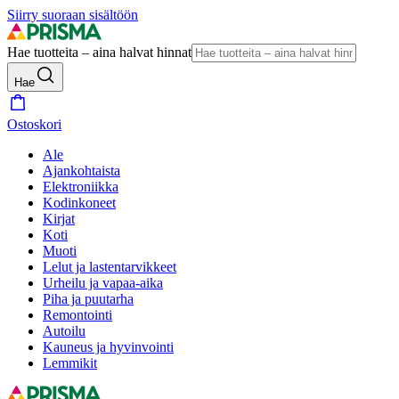
Siirry suoraan sisältöön
Hae tuotteita – aina halvat hinnat
Hae
Ostoskori
Ale
Ajankohtaista
Elektroniikka
Kodinkoneet
Kirjat
Koti
Muoti
Lelut ja lastentarvikkeet
Urheilu ja vapaa-aika
Piha ja puutarha
Remontointi
Autoilu
Kauneus ja hyvinvointi
Lemmikit