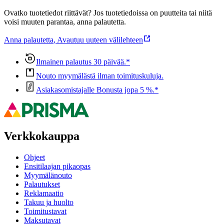
Ovatko tuotetiedot riittävät? Jos tuotetiedoissa on puutteita tai niitä
voisi muuten parantaa, anna palautetta.
Anna palautetta
,
Avautuu uuteen välilehteen
Ilmainen palautus 30 päivää.*
Nouto myymälästä ilman toimituskuluja.
Asiakasomistajalle Bonusta jopa 5 %.*
Verkkokauppa
Ohjeet
Ensitilaajan pikaopas
Myymälänouto
Palautukset
Reklamaatio
Takuu ja huolto
Toimitustavat
Maksutavat