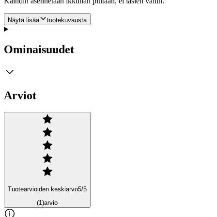
Kaihdin asennetaan ikkunan pintaan, ei lasien väliin.
Näytä lisää
tuotekuvausta
Ominaisuudet
Arviot
Tuotearvioiden keskiarvo
5
/5
(1)
arvio