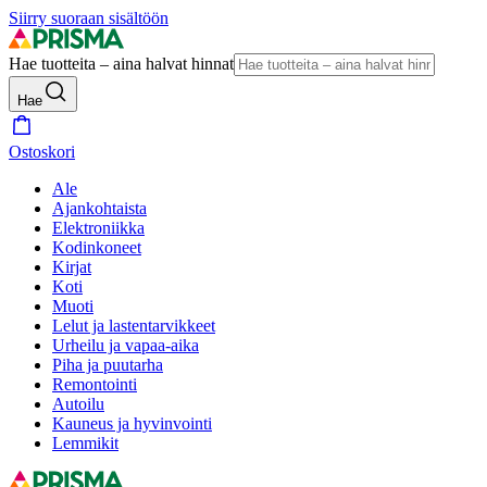
Siirry suoraan sisältöön
Hae tuotteita – aina halvat hinnat
Hae
Ostoskori
Ale
Ajankohtaista
Elektroniikka
Kodinkoneet
Kirjat
Koti
Muoti
Lelut ja lastentarvikkeet
Urheilu ja vapaa-aika
Piha ja puutarha
Remontointi
Autoilu
Kauneus ja hyvinvointi
Lemmikit