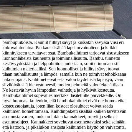
Tuotekuvaus
Ming bamburullakaihdin on valmistettu ohuista, tiheään ladotuista
bambupuikoista. Kauniit hillityt sävyt ja kussakin sävyssä viisi eri
kokovaihtoehtoa. Pakkaus sisältää lapsiturvatuotteen ja kaikki
kiinnitykseen tarvittavat osat. Bambukaihtimet tarjoavat sisustukseen
luonnonläheistä kauneutta ja toiminnallisuutta. Bambu, tunnettu
kestävyydestään ja helppohoitoisuudestaan, sopii erinomaisesti
kaihtimien materiaaliksi.
Sen luonnolliset ja hillityt sävyt tuovat
tilaan rauhallisuutta ja lämpöä, samalla kun ne toimivat tehokkaana
näkösuojana. Kaihtimet eivät estä valon täydellistä läpäisyä, vaan
siivilöivät sitä hienostuneesti, luoden pehmeitä valoefektejä tilaan.
Ne kestävät hyvin lämpötilan vaihteluja ja hylkivät kosteutta.
Bambukaihtimet sopivat esimerkiksi lasitetuille parvekkeille. On
hyvä huomata kuitenkin, että bambukaihtimet eivät ole home- eikä
kosteussuojattuja, joten liian kosteat olosuhteet voivat saada
kaihtimen homehtumaan. Kaihdinpaketti sisältää kaiken tarvittavan
asennusta varten, mukaan lukien kannakkeet, ruuvit ja selkeät
asennusohjeet. Kannakkeet soveltuvat asennettavaksi sekä seinään
että kattoon, ja pikalukon ansiosta kaihtimien käyttö on vaivatonta.