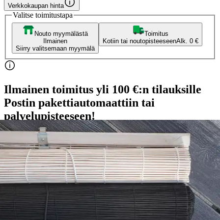
Verkkokaupan hinta
Valitse toimitustapa
Nouto myymälästä
Toimitus
Ilmainen
Kotiin tai noutopisteeseen
Alk. 0 €
Siirry valitsemaan myymälä
Ilmainen toimitus yli 100 €:n tilauksille
Postin pakettiautomaattiin tai
palvelupisteeseen!
Etu ei koske Suuri‑lisäpalvelulla toimitettavia tuotteita.
Tarkista myymäläsaatavuus