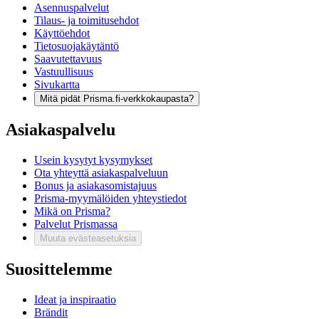
Asennuspalvelut
Tilaus- ja toimitusehdot
Käyttöehdot
Tietosuojakäytäntö
Saavutettavuus
Vastuullisuus
Sivukartta
Mitä pidät Prisma.fi-verkkokaupasta?
Asiakaspalvelu
Usein kysytyt kysymykset
Ota yhteyttä asiakaspalveluun
Bonus ja asiakasomistajuus
Prisma-myymälöiden yhteystiedot
Mikä on Prisma?
Palvelut Prismassa
Muuta evästeasetuksia
Suosittelemme
Ideat ja inspiraatio
Brändit