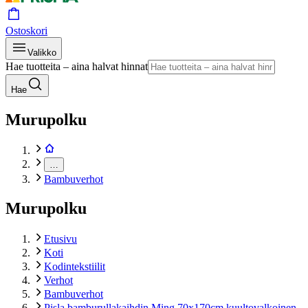
Ostoskori
Valikko
Hae tuotteita – aina halvat hinnat
Hae
Murupolku
…
Bambuverhot
Murupolku
Etusivu
Koti
Kodintekstiilit
Verhot
Bambuverhot
Pisla bamburullakaihdin Ming 70x170cm kuultovalkoinen