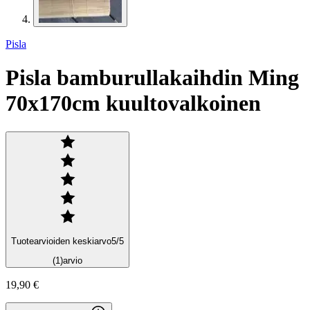
Pisla
Pisla bamburullakaihdin Ming
70x170cm kuultovalkoinen
Tuotearvioiden keskiarvo
5
/5
(1)
arvio
19,90 €