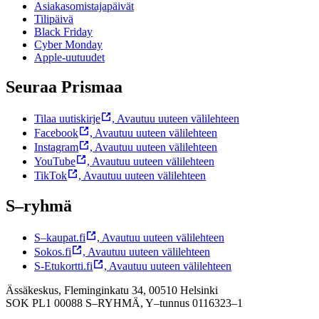
Asiakasomistajapäivät
Tilipäivä
Black Friday
Cyber Monday
Apple-uutuudet
Seuraa Prismaa
Tilaa uutiskirje
,
Avautuu uuteen välilehteen
Facebook
,
Avautuu uuteen välilehteen
Instagram
,
Avautuu uuteen välilehteen
YouTube
,
Avautuu uuteen välilehteen
TikTok
,
Avautuu uuteen välilehteen
S–ryhmä
S–kaupat.fi
,
Avautuu uuteen välilehteen
Sokos.fi
,
Avautuu uuteen välilehteen
S-Etukortti.fi
,
Avautuu uuteen välilehteen
Ässäkeskus, Fleminginkatu 34, 00510 Helsinki
SOK PL1 00088 S–RYHMÄ,
Y–tunnus 0116323–1