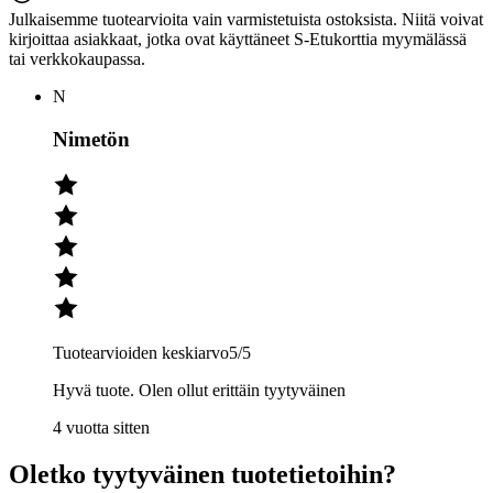
Julkaisemme tuotearvioita vain varmistetuista ostoksista. Niitä voivat
kirjoittaa asiakkaat, jotka ovat käyttäneet S-Etukorttia myymälässä
tai verkkokaupassa.
N
Nimetön
Tuotearvioiden keskiarvo
5
/5
Hyvä tuote. Olen ollut erittäin tyytyväinen
4 vuotta sitten
Oletko tyytyväinen tuotetietoihin?