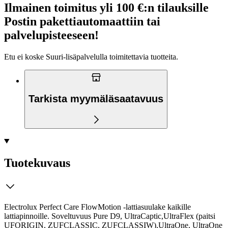
Ilmainen toimitus yli 100 €:n tilauksille
Postin pakettiautomaattiin tai
palvelupisteeseen!
Etu ei koske Suuri‑lisäpalvelulla toimitettavia tuotteita.
Tarkista myymäläsaatavuus
Tuotekuvaus
Electrolux Perfect Care FlowMotion -lattiasuulake kaikille
lattiapinnoille. Soveltuvuus Pure D9, UltraCaptic,UltraFlex (paitsi
UFORIGIN, ZUFCLASSIC, ZUFCLASSIW),UltraOne, UltraOne