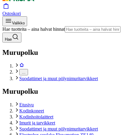
Ostoskori
Valikko
Hae tuotteita – aina halvat hinnat
Hae
Murupolku
…
Suodattimet ja muut pölynimuritarvikkeet
Murupolku
Etusivu
Kodinkoneet
Kodinhoitolaitteet
Imurit ja tarvikkeet
Suodattimet ja muut pölynimuritarvikkeet
Electrolux suulake Flowmotion ZE140