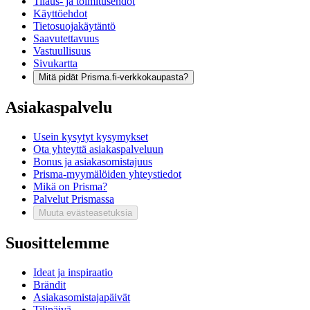
Tilaus- ja toimitusehdot
Käyttöehdot
Tietosuojakäytäntö
Saavutettavuus
Vastuullisuus
Sivukartta
Mitä pidät Prisma.fi-verkkokaupasta?
Asiakaspalvelu
Usein kysytyt kysymykset
Ota yhteyttä asiakaspalveluun
Bonus ja asiakasomistajuus
Prisma-myymälöiden yhteystiedot
Mikä on Prisma?
Palvelut Prismassa
Muuta evästeasetuksia
Suosittelemme
Ideat ja inspiraatio
Brändit
Asiakasomistajapäivät
Tilipäivä