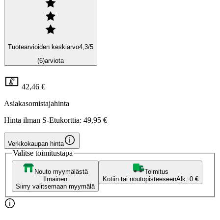
Tuotearvioiden keskiarvo
4,3
/5
(6)
arviota
42,46 €
Asiakasomistajahinta
Hinta ilman S-Etukorttia:
49,95 €
Verkkokaupan hinta
Valitse toimitustapa
Nouto myymälästä
Toimitus
Ilmainen
Kotiin tai noutopisteeseen
Alk. 0 €
Siirry valitsemaan myymälä