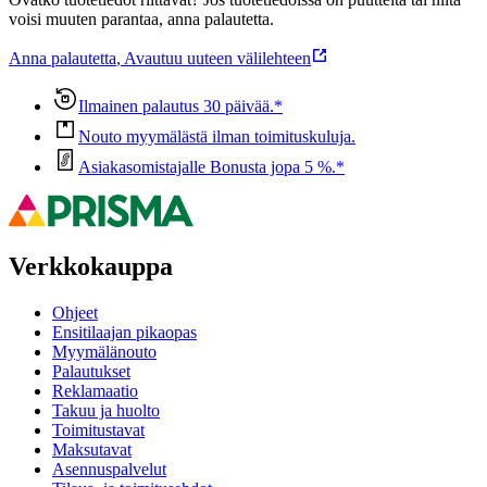
voisi muuten parantaa, anna palautetta.
Anna palautetta
,
Avautuu uuteen välilehteen
Ilmainen palautus 30 päivää.*
Nouto myymälästä ilman toimituskuluja.
Asiakasomistajalle Bonusta jopa 5 %.*
Verkkokauppa
Ohjeet
Ensitilaajan pikaopas
Myymälänouto
Palautukset
Reklamaatio
Takuu ja huolto
Toimitustavat
Maksutavat
Asennuspalvelut