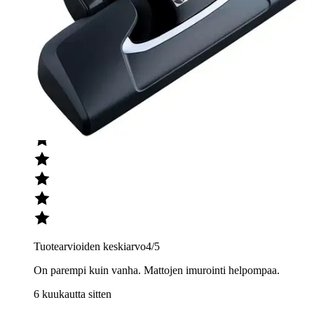
(6)
arviota
Julkaisemme tuotearvioita vain varmistetuista ostoksista. Niitä voivat
kirjoittaa asiakkaat, jotka ovat käyttäneet S-Etukorttia myymälässä
tai verkkokaupassa.
ISK
Ismo Seppo K
Tuotearvioiden keskiarvo
4
/5
On parempi kuin vanha. Mattojen imurointi helpompaa.
6 kuukautta sitten