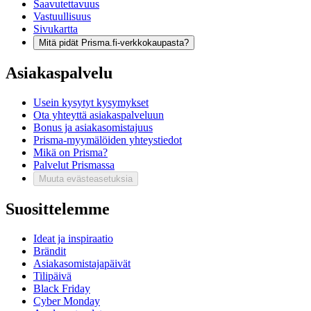
Saavutettavuus
Vastuullisuus
Sivukartta
Mitä pidät Prisma.fi-verkkokaupasta?
Asiakaspalvelu
Usein kysytyt kysymykset
Ota yhteyttä asiakaspalveluun
Bonus ja asiakasomistajuus
Prisma-myymälöiden yhteystiedot
Mikä on Prisma?
Palvelut Prismassa
Muuta evästeasetuksia
Suosittelemme
Ideat ja inspiraatio
Brändit
Asiakasomistajapäivät
Tilipäivä
Black Friday
Cyber Monday