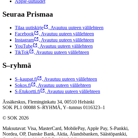
Apple-uutuudet
Seuraa Prismaa
Tilaa uutiskirje
,
Avautuu uuteen välilehteen
Facebook
,
Avautuu uuteen välilehteen
Instagram
,
Avautuu uuteen välilehteen
YouTube
,
Avautuu uuteen välilehteen
TikTok
,
Avautuu uuteen välilehteen
S–ryhmä
S–kaupat.fi
,
Avautuu uuteen välilehteen
Sokos.fi
,
Avautuu uuteen välilehteen
S-Etukortti.fi
,
Avautuu uuteen välilehteen
Ässäkeskus, Fleminginkatu 34, 00510 Helsinki
SOK PL1 00088 S–RYHMÄ,
Y–tunnus 0116323–1
© SOK 2026
Maksutavat
:
Visa, MasterCard, MobilePay, Apple Pay, S-Pankki,
Nordea, OP, Danske Bank, Aktia, Ålandsbanken, Säästöpankki,