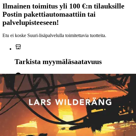
Ilmainen toimitus yli 100 €:n tilauksille
Postin pakettiautomaattiin tai
palvelupisteeseen!
Etu ei koske Suuri‑lisäpalvelulla toimitettavia tuotteita.
Tarkista myymäläsaatavuus
Ei saatavilla
Tuotekuvaus