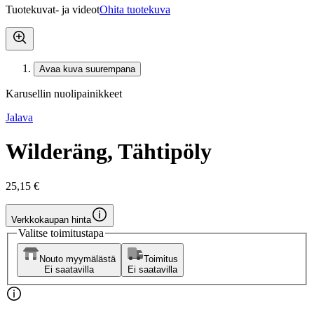
Tuotekuvat- ja videot
Ohita tuotekuva
Avaa kuva suurempana
Karusellin nuolipainikkeet
Jalava
Wilderäng, Tähtipöly
25,15 €
Verkkokaupan hinta
Valitse toimitustapa
Nouto myymälästä
Toimitus
Ei saatavilla
Ei saatavilla