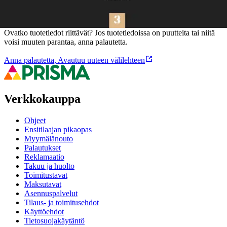
Oletko tyytyväinen tuotetietoihin?
Ovatko tuotetiedot riittävät? Jos tuotetiedoissa on puutteita tai niitä
voisi muuten parantaa, anna palautetta.
Anna palautetta
,
Avautuu uuteen välilehteen
Verkkokauppa
Ohjeet
Ensitilaajan pikaopas
Myymälänouto
Palautukset
Reklamaatio
Takuu ja huolto
Toimitustavat
Maksutavat
Asennuspalvelut
Tilaus- ja toimitusehdot
Käyttöehdot
Tietosuojakäytäntö