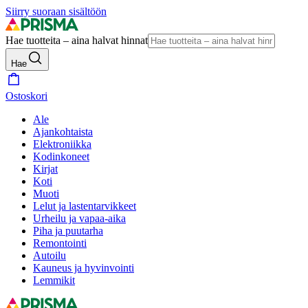
Siirry suoraan sisältöön
Hae tuotteita – aina halvat hinnat
Hae
Ostoskori
Ale
Ajankohtaista
Elektroniikka
Kodinkoneet
Kirjat
Koti
Muoti
Lelut ja lastentarvikkeet
Urheilu ja vapaa-aika
Piha ja puutarha
Remontointi
Autoilu
Kauneus ja hyvinvointi
Lemmikit