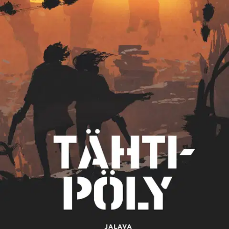
Sivilisaatio, joka on rakennettu hitaasti kymmenen vuotta
Sammutuksen jälkeen, sinnittelee henkitoreissaan. Sotilailla ei ole
ollut mitään mahdollisuutta vastustajan teknologista ylivaltaa
vastaan. Luodit eivät ole suojanneet aseilta, jotka ovat olleet vähällä
tuhota heidät kaikki. Muutama harva selviytyjä on kokoontunut
Carlstenin linnoitukseen. He ovat loukussa kuin rotat, vihamielisen
piirityksen keskellä.
Täytyy olla keino pysäyttää vihollinen - heidän
on yritettävä, vaikka se jäisi heidän viimeiseksi teokseen. Mutta
miten paeta piirityksestä? Onko jossain vielä muita selviytyjiä? Ja
onko maailmasta edes mitään jäljellä, pelastettavissa? Ihmiset käyvät
viimeiseen hyökkäykseen, mutta ylivoimainen vihollinen on
varustautunut heidän pahimmilla painajaisillaan. Lars Wilderäng on
kirjoittanut aiemmin nopeatempoisia trillereitä, mutta Tähtitrilogian
myötä hänen suosionsa räjähti. Hän kirjoittaa myös Cornucopia?-
blogia, joka on Ruotsin luetuimpia talous-, politiikka- ja
ympäristöblogeja.
Näytä lisää
tuotekuvausta
Ominaisuudet