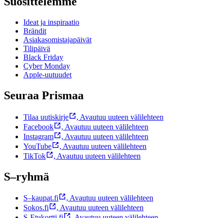
Suosittelemme
Ideat ja inspiraatio
Brändit
Asiakasomistajapäivät
Tilipäivä
Black Friday
Cyber Monday
Apple-uutuudet
Seuraa Prismaa
Tilaa uutiskirje
,
Avautuu uuteen välilehteen
Facebook
,
Avautuu uuteen välilehteen
Instagram
,
Avautuu uuteen välilehteen
YouTube
,
Avautuu uuteen välilehteen
TikTok
,
Avautuu uuteen välilehteen
S–ryhmä
S–kaupat.fi
,
Avautuu uuteen välilehteen
Sokos.fi
,
Avautuu uuteen välilehteen
S-Etukortti.fi
,
Avautuu uuteen välilehteen