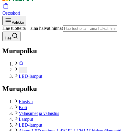
Ostoskori
Valikko
Hae tuotteita – aina halvat hinnat
Hae
Murupolku
…
LED-lamput
Murupolku
Etusivu
Koti
Valaisimet ja valaistus
Lamput
LED-lamput
Airam LED mainos 1,4W E14 136LM kirkas filamentti