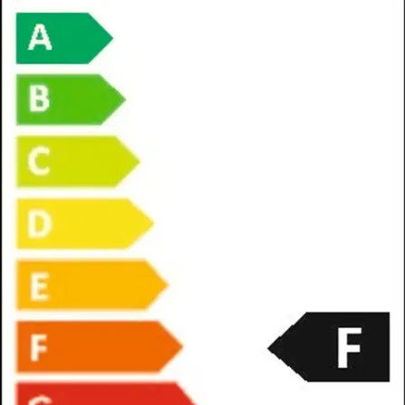
Verkkokaupan hinta
Energialuokka
Valitse toimitustapa
Nouto myymälästä
Toimitus
Ilmainen
Ei saatavilla
Siirry valitsemaan myymälä
Ilmainen toimitus yli 100 €:n tilauksille
Postin pakettiautomaattiin tai
palvelupisteeseen!
Etu ei koske Suuri‑lisäpalvelulla toimitettavia tuotteita.
Tarkista myymäläsaatavuus