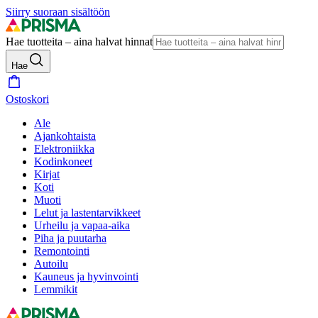
Siirry suoraan sisältöön
Hae tuotteita – aina halvat hinnat
Hae
Ostoskori
Ale
Ajankohtaista
Elektroniikka
Kodinkoneet
Kirjat
Koti
Muoti
Lelut ja lastentarvikkeet
Urheilu ja vapaa-aika
Piha ja puutarha
Remontointi
Autoilu
Kauneus ja hyvinvointi
Lemmikit