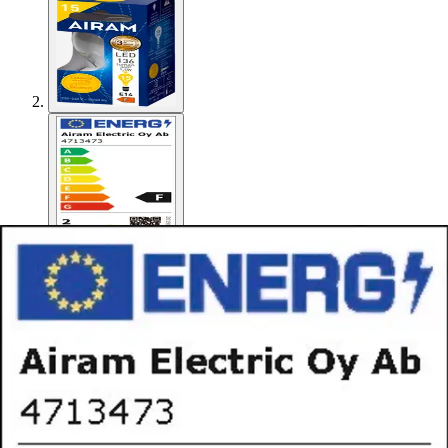
Airam
Airam LED mainos 1,4W E14
136LM kirkas filamentti
Alennettu hinta
2,54 €
Normaalihinta:
2,99 €
-15%