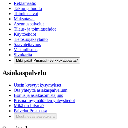
Reklamaatio
Takuu ja huolto
Toimitustavat
Maksutavat
Asennuspalvelut
Tilaus- ja toimitusehdot
Käyttöehdot
Tietosuojakäytäntö
Saavutettavuus
Vastuullisuus
Sivukartta
Mitä pidät Prisma.fi-verkkokaupasta?
Asiakaspalvelu
Usein kysytyt kysymykset
Ota yhteyttä asiakaspalveluun
Bonus ja asiakasomistajuus
Prisma-myymälöiden yhteystiedot
Mikä on Prisma?
Palvelut Prismassa
Muuta evästeasetuksia