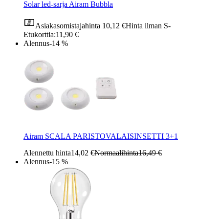
Solar led-sarja Airam Bubbla
Asiakasomistajahinta
10,12 €
Hinta ilman S-
Etukorttia:
11,90 €
Alennus
-14 %
Airam SCALA PARISTOVALAISINSETTI 3+1
Alennettu hinta
14,02 €
Normaalihinta
16,49 €
Alennus
-15 %