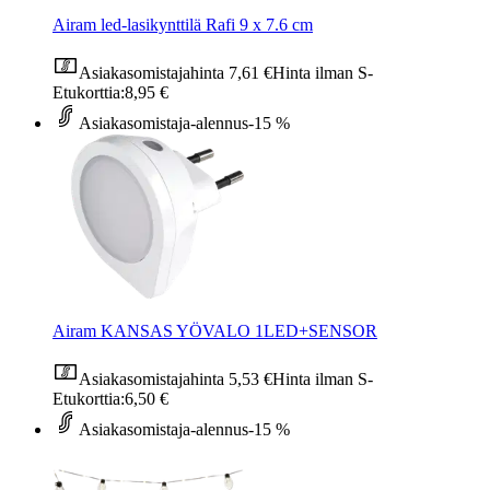
Airam led-lasikynttilä Rafi 9 x 7.6 cm
Asiakasomistajahinta
7,61 €
Hinta ilman S-
Etukorttia:
8,95 €
Asiakasomistaja-alennus
-15 %
Airam KANSAS YÖVALO 1LED+SENSOR
Asiakasomistajahinta
5,53 €
Hinta ilman S-
Etukorttia:
6,50 €
Asiakasomistaja-alennus
-15 %