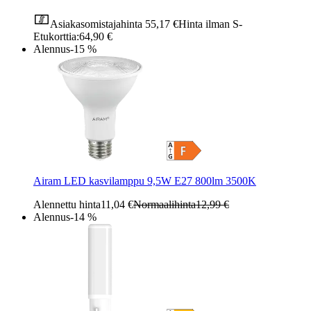
Asiakasomistajahinta
55,17 €
Hinta ilman S-
Etukorttia:
64,90 €
Alennus
-15 %
Airam LED kasvilamppu 9,5W E27 800lm 3500K
Alennettu hinta
11,04 €
Normaalihinta
12,99 €
Alennus
-14 %