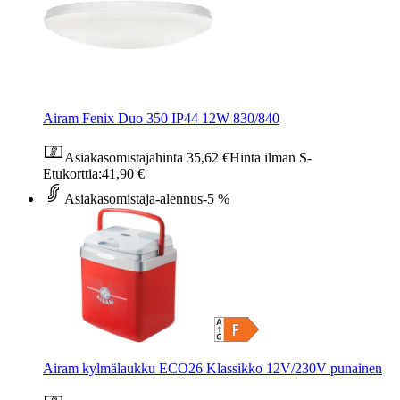
Airam Fenix Duo 350 IP44 12W 830/840
Asiakasomistajahinta
35,62 €
Hinta ilman S-
Etukorttia:
41,90 €
Asiakasomistaja-alennus
-5 %
Airam kylmälaukku ECO26 Klassikko 12V/230V punainen