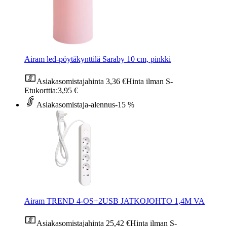
Airam led-pöytäkynttilä Saraby 10 cm, pinkki
Asiakasomistajahinta
3,36 €
Hinta ilman S-
Etukorttia:
3,95 €
Asiakasomistaja-alennus
-15 %
Airam TREND 4-OS+2USB JATKOJOHTO 1,4M VA
Asiakasomistajahinta
25,42 €
Hinta ilman S-