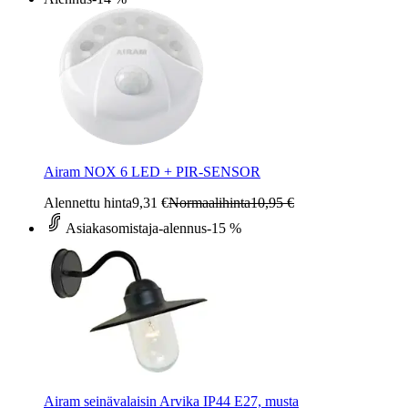
Airam NOX 6 LED + PIR-SENSOR
Alennettu hinta
9,31 €
Normaalihinta
10,95 €
Asiakasomistaja-alennus
-15 %
Airam seinävalaisin Arvika IP44 E27, musta