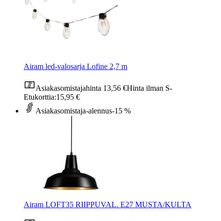
Airam led-valosarja Lofine 2,7 m
Asiakasomistajahinta
13,56 €
Hinta ilman S-
Etukorttia:
15,95 €
Asiakasomistaja-alennus
-15 %
Airam LOFT35 RIIPPUVAL. E27 MUSTA/KULTA