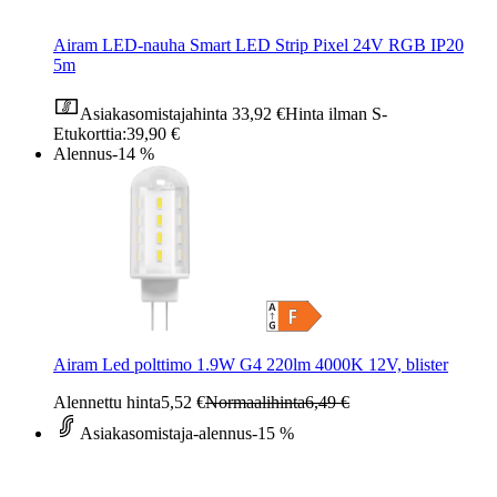
Airam LED-nauha Smart LED Strip Pixel 24V RGB IP20
5m
Asiakasomistajahinta
33,92 €
Hinta ilman S-
Etukorttia:
39,90 €
Alennus
-14 %
Airam Led polttimo 1.9W G4 220lm 4000K 12V, blister
Alennettu hinta
5,52 €
Normaalihinta
6,49 €
Asiakasomistaja-alennus
-15 %