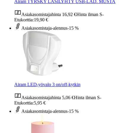
Airam TYRSKY LASILYHTY USB-LAD. MUSTA
Asiakasomistajahinta
16,92 €
Hinta ilman S-
Etukorttia:
19,90 €
Asiakasomistaja-alennus
-15 %
Airam LED-yövalo 3 on/off-kytkin
Asiakasomistajahinta
5,06 €
Hinta ilman S-
Etukorttia:
5,95 €
Asiakasomistaja-alennus
-15 %