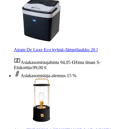
Airam De Luxe Eco kylmä-/lämpölaukku 26 l
Asiakasomistajahinta
94,05 €
Hinta ilman S-
Etukorttia:
99,00 €
Asiakasomistaja-alennus
-15 %