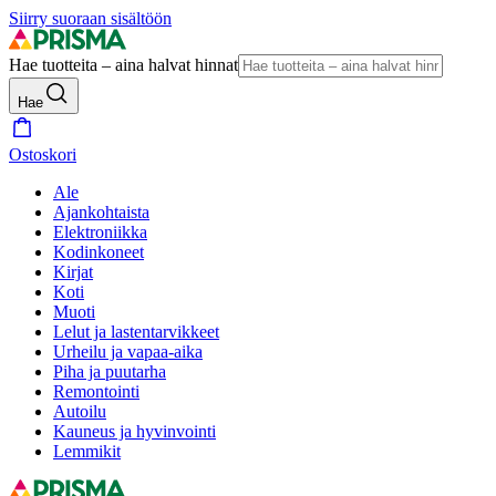
Siirry suoraan sisältöön
Hae tuotteita – aina halvat hinnat
Hae
Ostoskori
Ale
Ajankohtaista
Elektroniikka
Kodinkoneet
Kirjat
Koti
Muoti
Lelut ja lastentarvikkeet
Urheilu ja vapaa-aika
Piha ja puutarha
Remontointi
Autoilu
Kauneus ja hyvinvointi
Lemmikit