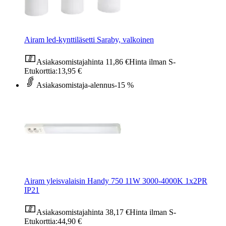
Airam led-kynttiläsetti Saraby, valkoinen
Asiakasomistajahinta
11,86 €
Hinta ilman S-
Etukorttia:
13,95 €
Asiakasomistaja-alennus
-15 %
Airam yleisvalaisin Handy 750 11W 3000-4000K 1x2PR
IP21
Asiakasomistajahinta
38,17 €
Hinta ilman S-
Etukorttia:
44,90 €