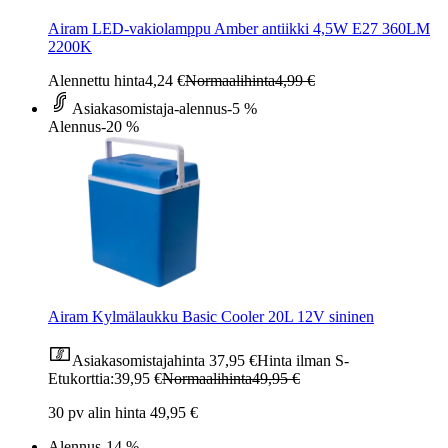
Airam LED-vakiolamppu Amber antiikki 4,5W E27 360LM
2200K
Alennettu hinta
4,24 €
Normaalihinta
4,99 €
Asiakasomistaja-alennus
-5 %
Alennus
-20 %
Airam Kylmälaukku Basic Cooler 20L 12V sininen
Asiakasomistajahinta
37,95 €
Hinta ilman S-
Etukorttia:
39,95 €
Normaalihinta
49,95 €
30 pv alin hinta 49,95 €
Alennus
-14 %