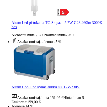
Airam Led pistokanta TC-S opaali 5,7W G23 460lm 3000K,
box
Alennettu hinta
6,37 €
Normaalihinta
7,49 €
Asiakasomistaja-alennus
-5 %
Airam Cool Eco kylmälaukku 40l 12V/230V
Asiakasomistajahinta
151,05 €
Hinta ilman S-
Etukorttia:
159,00 €
Alennus
-14 %