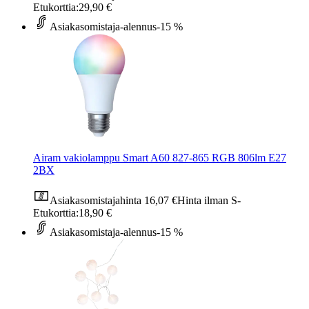
Etukorttia:
29,90 €
Asiakasomistaja-alennus
-15 %
Airam vakiolamppu Smart A60 827-865 RGB 806lm E27
2BX
Asiakasomistajahinta
16,07 €
Hinta ilman S-
Etukorttia:
18,90 €
Asiakasomistaja-alennus
-15 %