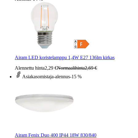
Airam LED koristelamppu 1,4W E27 136lm kirkas
Alennettu hinta
2,29 €
Normaalihinta
2,69 €
Asiakasomistaja-alennus
-15 %
Airam Fenix Duo 400 IP44 18W 830/840