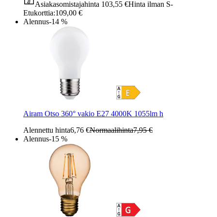
Asiakasomistajahinta
103,55 €
Hinta ilman S-
Etukorttia:
109,00 €
Alennus
-14 %
Airam Otso 360° vakio E27 4000K 1055lm h
Alennettu hinta
6,76 €
Normaalihinta
7,95 €
Alennus
-15 %