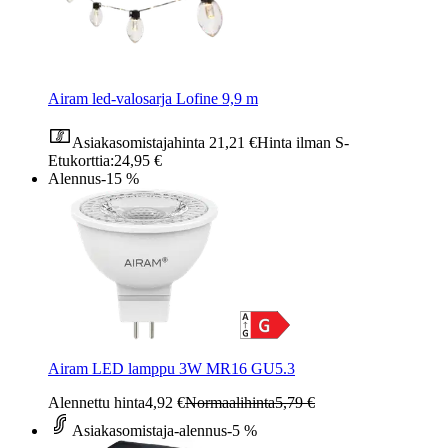
Airam led-valosarja Lofine 9,9 m
Asiakasomistajahinta
21,21 €
Hinta ilman S-
Etukorttia:
24,95 €
Alennus
-15 %
Airam LED lamppu 3W MR16 GU5.3
Alennettu hinta
4,92 €
Normaalihinta
5,79 €
Asiakasomistaja-alennus
-5 %