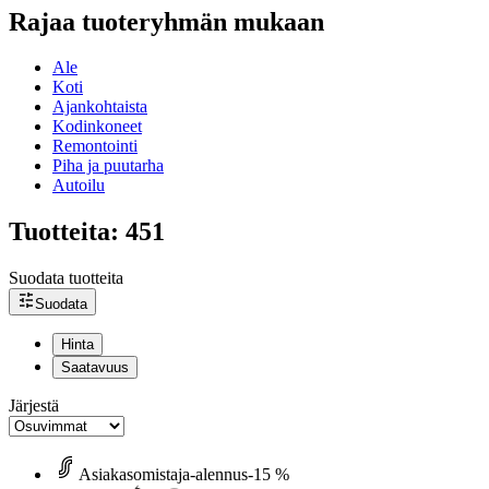
Rajaa tuoteryhmän mukaan
Ale
Koti
Ajankohtaista
Kodinkoneet
Remontointi
Piha ja puutarha
Autoilu
Tuotteita: 451
Suodata tuotteita
Suodata
Hinta
Saatavuus
Järjestä
Asiakasomistaja-alennus
-15 %