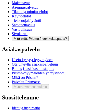
Maksutavat
Asennuspalvelut
Tilaus- ja toimitusehdot
Käyttöehdot
Tietosuojakäytäntö
Saavutettavuus
Vastuullisuus
Sivukartta
Mitä pidät Prisma.fi-verkkokaupasta?
Asiakaspalvelu
Usein kysytyt kysymykset
Ota yhteyttä asiakaspalveluun
Bonus ja asiakasomistajuus
Prisma-myymälöiden yhteystiedot
Mikä on Prisma?
Palvelut Prismassa
Muuta evästeasetuksia
Suosittelemme
Ideat ja inspiraatio