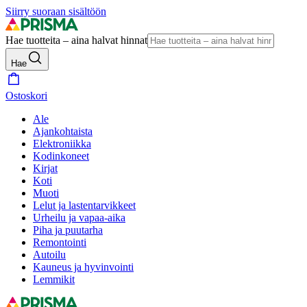
Siirry suoraan sisältöön
Hae tuotteita – aina halvat hinnat
Hae
Ostoskori
Ale
Ajankohtaista
Elektroniikka
Kodinkoneet
Kirjat
Koti
Muoti
Lelut ja lastentarvikkeet
Urheilu ja vapaa-aika
Piha ja puutarha
Remontointi
Autoilu
Kauneus ja hyvinvointi
Lemmikit