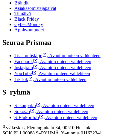
Brändit
Asiakasomistajapäivät
Tilipäivä
Black Friday
Cyber Monday
Apple-uutuudet
Seuraa Prismaa
Tilaa uutiskirje
,
Avautuu uuteen välilehteen
Facebook
,
Avautuu uuteen välilehteen
Instagram
,
Avautuu uuteen välilehteen
YouTube
,
Avautuu uuteen välilehteen
TikTok
,
Avautuu uuteen välilehteen
S–ryhmä
S–kaupat.fi
,
Avautuu uuteen välilehteen
Sokos.fi
,
Avautuu uuteen välilehteen
S-Etukortti.fi
,
Avautuu uuteen välilehteen
Ässäkeskus, Fleminginkatu 34, 00510 Helsinki
SOK PL1 00088 S–RYHMÄ,
Y–tunnus 0116323–1