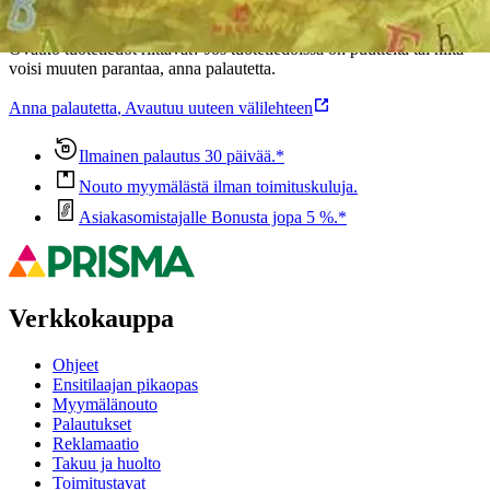
Oletko tyytyväinen tuotetietoihin?
Ovatko tuotetiedot riittävät? Jos tuotetiedoissa on puutteita tai niitä
voisi muuten parantaa, anna palautetta.
Anna palautetta
,
Avautuu uuteen välilehteen
Ilmainen palautus 30 päivää.*
Nouto myymälästä ilman toimituskuluja.
Asiakasomistajalle Bonusta jopa 5 %.*
Verkkokauppa
Ohjeet
Ensitilaajan pikaopas
Myymälänouto
Palautukset
Reklamaatio
Takuu ja huolto
Toimitustavat