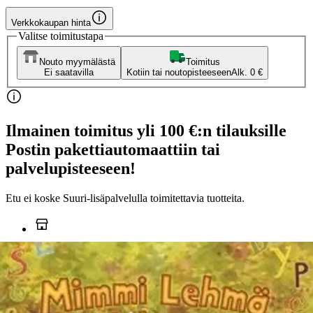
Verkkokaupan hinta
Valitse toimitustapa
Nouto myymälästä
Toimitus
Ei saatavilla
Kotiin tai noutopisteeseen
Alk. 0 €
Ilmainen toimitus yli 100 €:n tilauksille
Postin pakettiautomaattiin tai
palvelupisteeseen!
Etu ei koske Suuri‑lisäpalvelulla toimitettavia tuotteita.
Tarkista myymäläsaatavuus