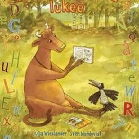
Ei saatavilla
Tuotekuvaus
On syksy, ja kaikki lehmät pysyvät tiiviisti navetassa. Paitsi Mimmi
Lehmä, jolla on uusi harrastus: hän käy kirjastossa. Mimmi Lehmä
on lumoutunut, sillä kirjoissa on aivan uskomattomia tarinoita ja
kaikki maailman tieto aivan silmän ulottuvilla. Variksen mielestä
tämä on naurettavaa, mutta sitten se kiinnostuu kirjallisesta urasta...
Valloittava uutuustarina omalaatuisista ystävyksistä hurmaa
ruotsalaissarjan vannoutuneet ystävät ja uudet lukijat!
Ominaisuudet