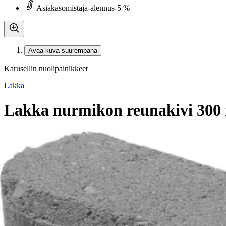
Asiakasomistaja-alennus
-5 %
Avaa kuva suurempana
Karusellin nuolipainikkeet
Lakka
Lakka nurmikon reunakivi 300
4,42 €
Asiakasomistajahinta
Hinta ilman S-Etukorttia:
4,65 €
Verkkokaupan hinta
Valitse toimitustapa