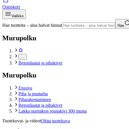
Ostoskori
Valikko
Hae tuotteita – aina halvat hinnat
Hae
Murupolku
…
Betonilaatat ja pihakivet
Murupolku
Etusivu
Piha ja puutarha
Piharakentaminen
Betonilaatat ja pihakivet
Lakka nurmikon reunakivi 300 musta
Tuotekuvat- ja videot
Ohita tuotekuva