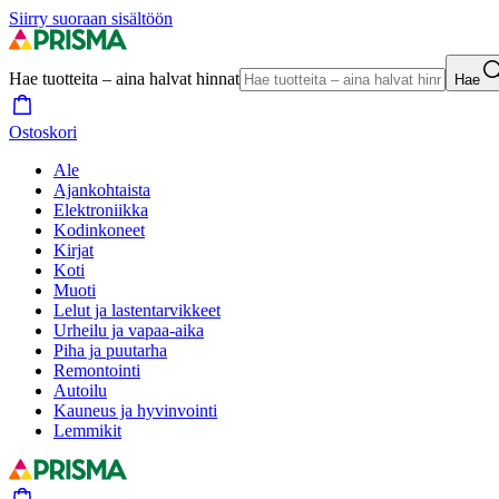
Siirry suoraan sisältöön
Hae tuotteita – aina halvat hinnat
Hae
Ostoskori
Ale
Ajankohtaista
Elektroniikka
Kodinkoneet
Kirjat
Koti
Muoti
Lelut ja lastentarvikkeet
Urheilu ja vapaa-aika
Piha ja puutarha
Remontointi
Autoilu
Kauneus ja hyvinvointi
Lemmikit