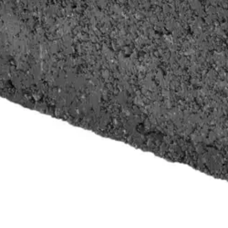
ihin. Reunakivi antaa myös tukea ja kauniin kehyksen pihakiviladonnall
oisi muuten parantaa, anna palautetta.