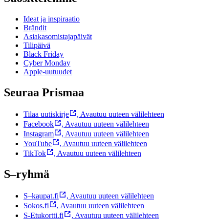
Ideat ja inspiraatio
Brändit
Asiakasomistajapäivät
Tilipäivä
Black Friday
Cyber Monday
Apple-uutuudet
Seuraa Prismaa
Tilaa uutiskirje
,
Avautuu uuteen välilehteen
Facebook
,
Avautuu uuteen välilehteen
Instagram
,
Avautuu uuteen välilehteen
YouTube
,
Avautuu uuteen välilehteen
TikTok
,
Avautuu uuteen välilehteen
S–ryhmä
S–kaupat.fi
,
Avautuu uuteen välilehteen
Sokos.fi
,
Avautuu uuteen välilehteen
S-Etukortti.fi
,
Avautuu uuteen välilehteen