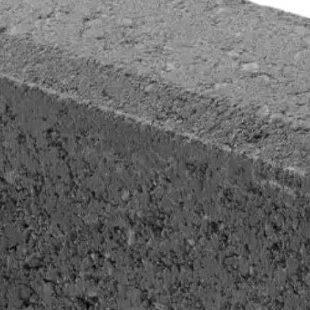
stin pakettiautomaattiin tai palvelupisteesee