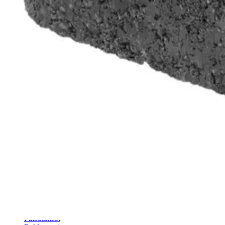
Reunakiven avulla nurmikko pysyy kurissa eikä leviä kiveyksen saumo
Ominaisuudet
Oletko tyytyväinen tuotetietoihin?
Ovatko tuotetiedot riittävät? Jos tuotetiedoissa on puutteita tai niitä v
Anna palautetta
,
Avautuu uuteen välilehteen
Verkkokauppa
Ohjeet
Ensitilaajan pikaopas
Myymälänouto
Palautukset