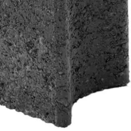
e. Päätynivelen ansiosta myös kaaret voi tehdä samalla kivellä.