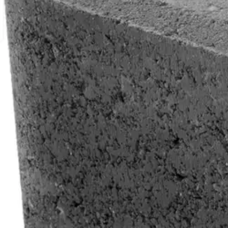
Nouto myymälästä
Toimitus
Ilmainen
Ei saatavilla
Siirry valitsemaan myymälä
Ilmainen toimitus yli 100 €:n tilauksille Po
Etu ei koske Suuri‑lisäpalvelulla toimitettavia tuotteita.
Tarkista myymäläsaatavuus
Tuotekuvaus