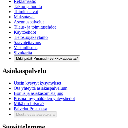
Reklamaatio
Takuu ja huolto
Toimitustavat
Maksutavat
Asennuspalvelut
Tilaus- ja toimitusehdot
Käyttöehdot
Tietosuojakäytäntö
Saavutettavuus
Vastuullisuus
Sivukartta
Mitä pidät Prisma.fi-verkkokaupasta?
Asiakaspalvelu
Usein kysytyt kysymykset
Ota yhteyttä asiakaspalveluun
Bonus ja asiakasomistajuus
Prisma-myymälöiden yhteystiedot
Mikä on Prisma?
Palvelut Prismassa
Muuta evästeasetuksia
Suosittelemme