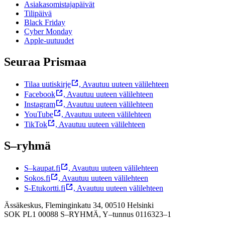
Asiakasomistajapäivät
Tilipäivä
Black Friday
Cyber Monday
Apple-uutuudet
Seuraa Prismaa
Tilaa uutiskirje
,
Avautuu uuteen välilehteen
Facebook
,
Avautuu uuteen välilehteen
Instagram
,
Avautuu uuteen välilehteen
YouTube
,
Avautuu uuteen välilehteen
TikTok
,
Avautuu uuteen välilehteen
S–ryhmä
S–kaupat.fi
,
Avautuu uuteen välilehteen
Sokos.fi
,
Avautuu uuteen välilehteen
S-Etukortti.fi
,
Avautuu uuteen välilehteen
Ässäkeskus, Fleminginkatu 34, 00510 Helsinki
SOK PL1 00088 S–RYHMÄ,
Y–tunnus 0116323–1