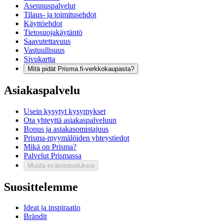
Asennuspalvelut
Tilaus- ja toimitusehdot
Käyttöehdot
Tietosuojakäytäntö
Saavutettavuus
Vastuullisuus
Sivukartta
Mitä pidät Prisma.fi-verkkokaupasta?
Asiakaspalvelu
Usein kysytyt kysymykset
Ota yhteyttä asiakaspalveluun
Bonus ja asiakasomistajuus
Prisma-myymälöiden yhteystiedot
Mikä on Prisma?
Palvelut Prismassa
Muuta evästeasetuksia
Suosittelemme
Ideat ja inspiraatio
Brändit