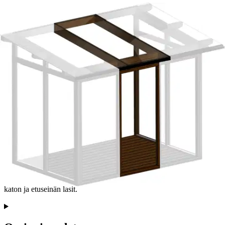
Etu ei koske Suuri‑lisäpalvelulla toimitettavia tuotteita.
Tarkista myymäläsaatavuus
Ei saatavilla
Tuotekuvaus
Metrin levyinen laajennusosa 2 m syvälle lasikuistille T28. Sisältää
katon ja etuseinän lasit.