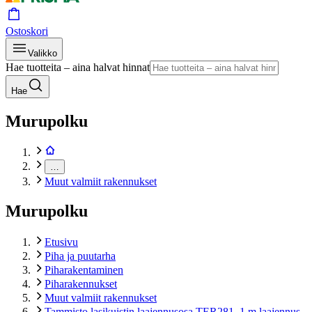
Ostoskori
Valikko
Hae tuotteita – aina halvat hinnat
Hae
Murupolku
…
Muut valmiit rakennukset
Murupolku
Etusivu
Piha ja puutarha
Piharakentaminen
Piharakennukset
Muut valmiit rakennukset
Tammisto lasikuistin laajennusosa TER281, 1 m laajennus