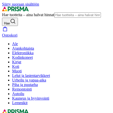
Siirry suoraan sisältöön
Hae tuotteita – aina halvat hinnat
Hae
Ostoskori
Ale
Ajankohtaista
Elektroniikka
Kodinkoneet
Kirjat
Koti
Muoti
Lelut ja lastentarvikkeet
Urheilu ja vapaa-aika
Piha ja puutarha
Remontointi
Autoilu
Kauneus ja hyvinvointi
Lemmikit