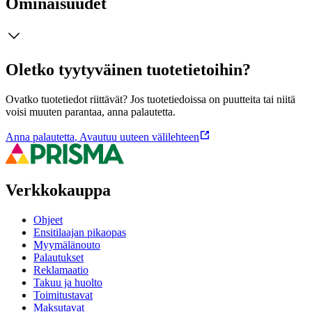
Ominaisuudet
Oletko tyytyväinen tuotetietoihin?
Ovatko tuotetiedot riittävät? Jos tuotetiedoissa on puutteita tai niitä
voisi muuten parantaa, anna palautetta.
Anna palautetta
,
Avautuu uuteen välilehteen
Verkkokauppa
Ohjeet
Ensitilaajan pikaopas
Myymälänouto
Palautukset
Reklamaatio
Takuu ja huolto
Toimitustavat
Maksutavat