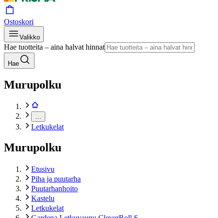
Ostoskori
Valikko
Hae tuotteita – aina halvat hinnat
Hae
Murupolku
…
Letkukelat
Murupolku
Etusivu
Piha ja puutarha
Puutarhanhoito
Kastelu
Letkukelat
Gardena Letkuvaunu CleverRoll S