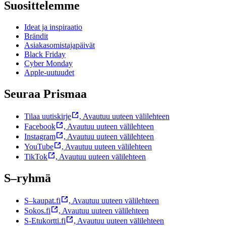
Suosittelemme
Ideat ja inspiraatio
Brändit
Asiakasomistajapäivät
Black Friday
Cyber Monday
Apple-uutuudet
Seuraa Prismaa
Tilaa uutiskirje
,
Avautuu uuteen välilehteen
Facebook
,
Avautuu uuteen välilehteen
Instagram
,
Avautuu uuteen välilehteen
YouTube
,
Avautuu uuteen välilehteen
TikTok
,
Avautuu uuteen välilehteen
S–ryhmä
S–kaupat.fi
,
Avautuu uuteen välilehteen
Sokos.fi
,
Avautuu uuteen välilehteen
S-Etukortti.fi
,
Avautuu uuteen välilehteen