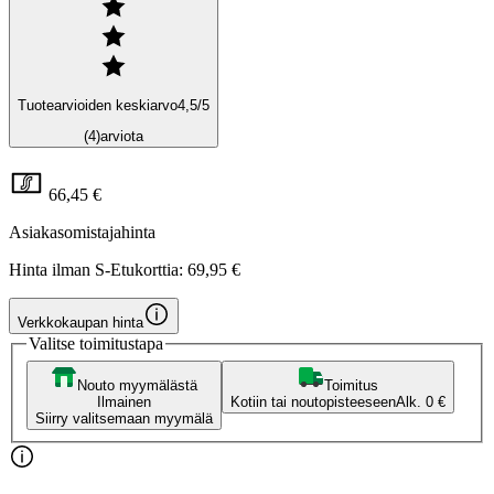
Tuotearvioiden keskiarvo
4,5
/5
(4)
arviota
66,45 €
Asiakasomistajahinta
Hinta ilman S-Etukorttia:
69,95 €
Verkkokaupan hinta
Valitse toimitustapa
Nouto myymälästä
Toimitus
Ilmainen
Kotiin tai noutopisteeseen
Alk. 0 €
Siirry valitsemaan myymälä