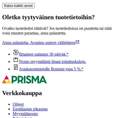
Katso kaikki arviot
Oletko tyytyväinen tuotetietoihin?
Ovatko tuotetiedot riittävät? Jos tuotetiedoissa on puutteita tai niitä
voisi muuten parantaa, anna palautetta.
Anna palautetta
,
Avautuu uuteen välilehteen
Ilmainen palautus 30 päivää.*
Nouto myymälästä ilman toimituskuluja.
Asiakasomistajalle Bonusta jopa 5 %.*
Verkkokauppa
Ohjeet
Ensitilaajan pikaopas
Myymälänouto