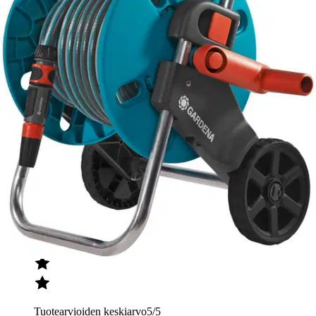
Tuotearvioiden keskiarvo
4,5
/5
(4)
arviota
Julkaisemme tuotearvioita vain varmistetuista ostoksista. Niitä voivat
kirjoittaa asiakkaat, jotka ovat käyttäneet S-Etukorttia myymälässä
tai verkkokaupassa.
N
Nimetön
Tuotearvioiden keskiarvo
5
/5