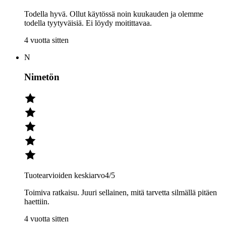
Todella hyvä. Ollut käytössä noin kuukauden ja olemme
todella tyytyväisiä. Ei löydy moitittavaa.
4 vuotta sitten
N
Nimetön
Tuotearvioiden keskiarvo
4
/5
Toimiva ratkaisu. Juuri sellainen, mitä tarvetta silmällä pitäen
haettiin.
4 vuotta sitten