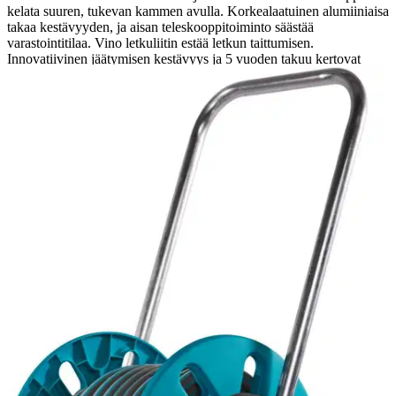
kelata suuren, tukevan kammen avulla. Korkealaatuinen alumiiniaisa
takaa kestävyyden, ja aisan teleskooppitoiminto säästää
varastointitilaa. Vino letkuliitin estää letkun taittumisen.
Innovatiivinen jäätymisen kestävyys ja 5 vuoden takuu kertovat
ylivertaisesta laadusta. Made in Germany. Sisältö: 20 m Classic-
letkua 13 mm (1/2in), Original GARDENA System -liittimet ja
ruiskusuutin.
Ominaisuudet
Arviot