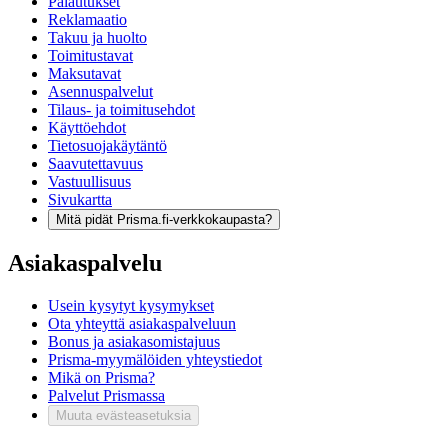
Palautukset
Reklamaatio
Takuu ja huolto
Toimitustavat
Maksutavat
Asennuspalvelut
Tilaus- ja toimitusehdot
Käyttöehdot
Tietosuojakäytäntö
Saavutettavuus
Vastuullisuus
Sivukartta
Mitä pidät Prisma.fi-verkkokaupasta?
Asiakaspalvelu
Usein kysytyt kysymykset
Ota yhteyttä asiakaspalveluun
Bonus ja asiakasomistajuus
Prisma-myymälöiden yhteystiedot
Mikä on Prisma?
Palvelut Prismassa
Muuta evästeasetuksia