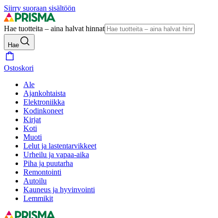
Siirry suoraan sisältöön
Hae tuotteita – aina halvat hinnat
Hae
Ostoskori
Ale
Ajankohtaista
Elektroniikka
Kodinkoneet
Kirjat
Koti
Muoti
Lelut ja lastentarvikkeet
Urheilu ja vapaa-aika
Piha ja puutarha
Remontointi
Autoilu
Kauneus ja hyvinvointi
Lemmikit