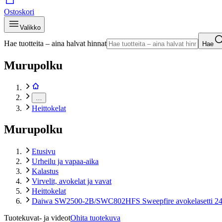
Ostoskori
Valikko
Hae tuotteita – aina halvat hinnat
Hae
Murupolku
…
Heittokelat
Murupolku
Etusivu
Urheilu ja vapaa-aika
Kalastus
Virvelit, avokelat ja vavat
Heittokelat
Daiwa SW2500-2B/SWC802HFS Sweepfire avokelasetti 2
Tuotekuvat- ja videot
Ohita tuotekuva