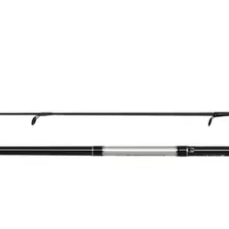
tti sisältää Sweepfire avokelan ja Sweepfire avokelavavan. Kelalle on va