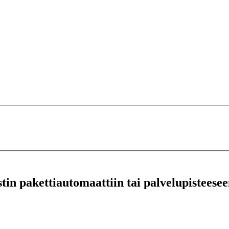
stin pakettiautomaattiin tai palvelupisteesee