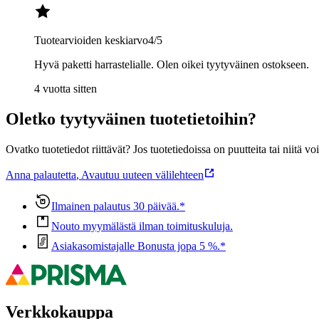
Tuotearvioiden keskiarvo
4
/5
Hyvä paketti harrastelialle. Olen oikei tyytyväinen ostokseen.
4 vuotta sitten
Oletko tyytyväinen tuotetietoihin?
Ovatko tuotetiedot riittävät? Jos tuotetiedoissa on puutteita tai niitä v
Anna palautetta
,
Avautuu uuteen välilehteen
Ilmainen palautus 30 päivää.*
Nouto myymälästä ilman toimituskuluja.
Asiakasomistajalle Bonusta jopa 5 %.*
Verkkokauppa