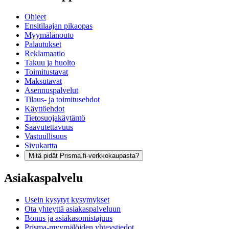
Ohjeet
Ensitilaajan pikaopas
Myymälänouto
Palautukset
Reklamaatio
Takuu ja huolto
Toimitustavat
Maksutavat
Asennuspalvelut
Tilaus- ja toimitusehdot
Käyttöehdot
Tietosuojakäytäntö
Saavutettavuus
Vastuullisuus
Sivukartta
Mitä pidät Prisma.fi-verkkokaupasta?
Asiakaspalvelu
Usein kysytyt kysymykset
Ota yhteyttä asiakaspalveluun
Bonus ja asiakasomistajuus
Prisma-myymälöiden yhteystiedot