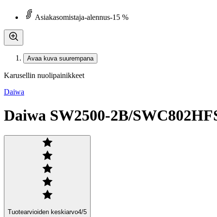
Asiakasomistaja-alennus
-15 %
Avaa kuva suurempana
Karusellin nuolipainikkeet
Daiwa
Daiwa SW2500-2B/SWC802HFS S
Tuotearvioiden keskiarvo
4
/5