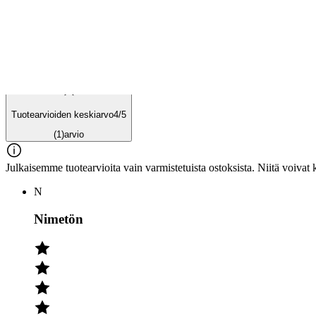
Tuotearvioiden keskiarvo
4
/5
(1)
arvio
Julkaisemme tuotearvioita vain varmistetuista ostoksista. Niitä voivat 
N
Nimetön