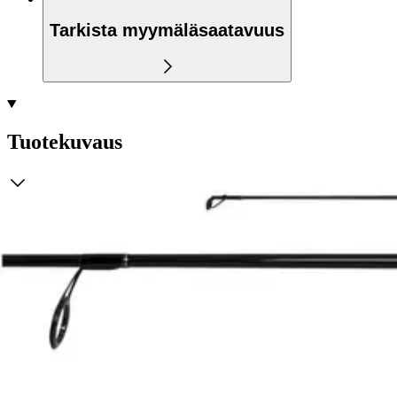
Tarkista myymäläsaatavuus
Tuotekuvaus
Sweepfire avokelasetti tarjoaa reilusti toimintaa ja luotettavuutta. Se
Ominaisuudet
Arviot