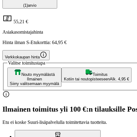
(1)
arvio
55,21 €
Asiakasomistajahinta
Hinta ilman S-Etukorttia:
64,95 €
Verkkokaupan hinta
Valitse toimitustapa
Nouto myymälästä
Toimitus
Ilmainen
Kotiin tai noutopisteeseen
Alk. 4,95 €
Siirry valitsemaan myymälä
Ilmainen toimitus yli 100 €:n tilauksille Po
Etu ei koske Suuri‑lisäpalvelulla toimitettavia tuotteita.