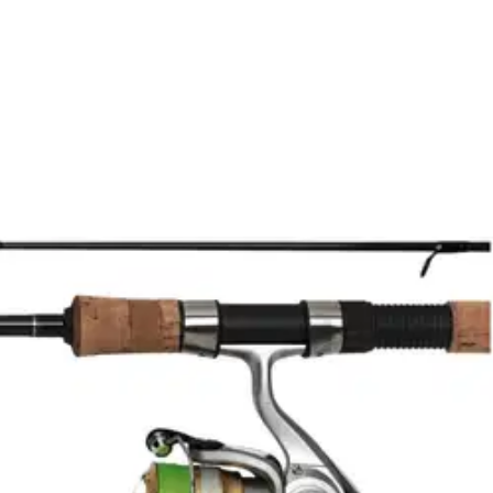
lmiiksi puolattu Japanissa valmistettu J-Braid X8 kuitusiima.