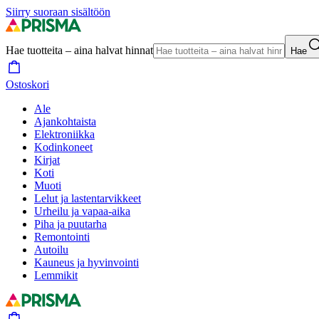
Siirry suoraan sisältöön
Hae tuotteita – aina halvat hinnat
Hae
Ostoskori
Ale
Ajankohtaista
Elektroniikka
Kodinkoneet
Kirjat
Koti
Muoti
Lelut ja lastentarvikkeet
Urheilu ja vapaa-aika
Piha ja puutarha
Remontointi
Autoilu
Kauneus ja hyvinvointi
Lemmikit