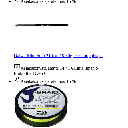
Asiakasomistaja-alennus
-15 %
Daiwa Mini Spin 210cm / 8-30g teleskooppivapa
Asiakasomistajahinta
14,41 €
Hinta ilman S-
Etukorttia:
16,95 €
Asiakasomistaja-alennus
-15 %