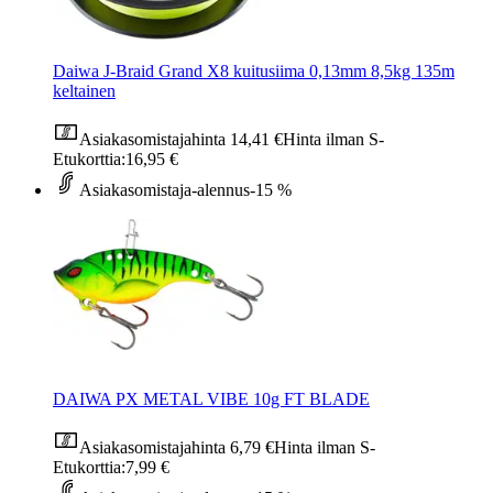
Daiwa J-Braid Grand X8 kuitusiima 0,13mm 8,5kg 135m
keltainen
Asiakasomistajahinta
14,41 €
Hinta ilman S-
Etukorttia:
16,95 €
Asiakasomistaja-alennus
-15 %
DAIWA PX METAL VIBE 10g FT BLADE
Asiakasomistajahinta
6,79 €
Hinta ilman S-
Etukorttia:
7,99 €