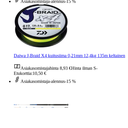
Asiakasomistaja-alennus
-15 %
Daiwa J-Braid X4 kuitusiima 0,21mm 12,4kg 135m keltainen
Asiakasomistajahinta
8,93 €
Hinta ilman S-
Etukorttia:
10,50 €
Asiakasomistaja-alennus
-15 %