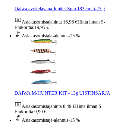
Daiwa avokelavapa Jupiter Spin 183 cm 5-25 g
Asiakasomistajahinta
16,96 €
Hinta ilman S-
Etukorttia:
19,95 €
Asiakasomistaja-alennus
-15 %
DAIWA M-HUNTER KIT - 13g UISTINSARJA
Asiakasomistajahinta
8,49 €
Hinta ilman S-
Etukorttia:
9,99 €
Asiakasomistaja-alennus
-15 %