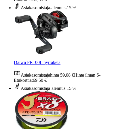
Asiakasomistaja-alennus
-15 %
Daiwa PR100L hyrräkela
Asiakasomistajahinta
59,08 €
Hinta ilman S-
Etukorttia:
69,50 €
Asiakasomistaja-alennus
-15 %