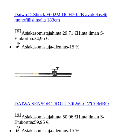
Daiwa D-Shock F602M DCH20-2B avokelasetti
monofiilisiimalla 183cm
Asiakasomistajahinta
29,71 €
Hinta ilman S-
Etukorttia:
34,95 €
Asiakasomistaja-alennus
-15 %
DAIWA SENSOR TROLL 30LWLC/7'COMBO
Asiakasomistajahinta
50,96 €
Hinta ilman S-
Etukorttia:
59,95 €
Asiakasomistaja-alennus
-15 %