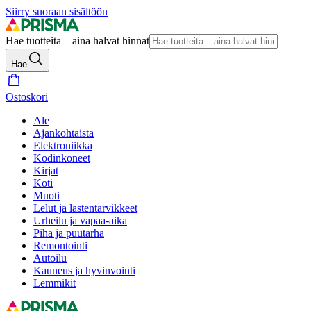
Siirry suoraan sisältöön
Hae tuotteita – aina halvat hinnat
Hae
Ostoskori
Ale
Ajankohtaista
Elektroniikka
Kodinkoneet
Kirjat
Koti
Muoti
Lelut ja lastentarvikkeet
Urheilu ja vapaa-aika
Piha ja puutarha
Remontointi
Autoilu
Kauneus ja hyvinvointi
Lemmikit