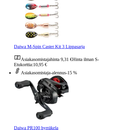
Daiwa M-Spin Caster Kit 3 Lippasarja
Asiakasomistajahinta
9,31 €
Hinta ilman S-
Etukorttia:
10,95 €
Asiakasomistaja-alennus
-15 %
Daiwa PR100 hyrräkela