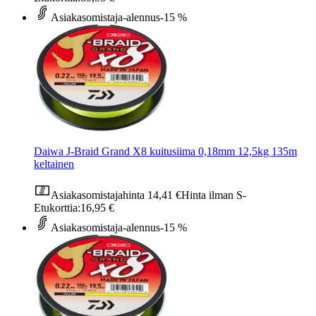
Asiakasomistaja-alennus
-15 %
Daiwa J-Braid Grand X8 kuitusiima 0,18mm 12,5kg 135m
keltainen
Asiakasomistajahinta
14,41 €
Hinta ilman S-
Etukorttia:
16,95 €
Asiakasomistaja-alennus
-15 %