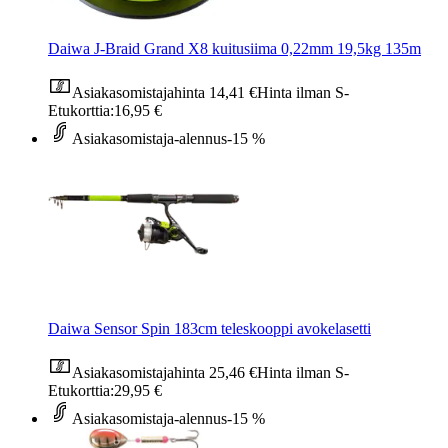
Daiwa J-Braid Grand X8 kuitusiima 0,22mm 19,5kg 135m
Asiakasomistajahinta
14,41 €
Hinta ilman S-
Etukorttia:
16,95 €
Asiakasomistaja-alennus
-15 %
Daiwa Sensor Spin 183cm teleskooppi avokelasetti
Asiakasomistajahinta
25,46 €
Hinta ilman S-
Etukorttia:
29,95 €
Asiakasomistaja-alennus
-15 %