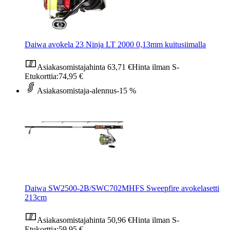
Daiwa avokela 23 Ninja LT 2000 0,13mm kuitusiimalla
Asiakasomistajahinta
63,71 €
Hinta ilman S-
Etukorttia:
74,95 €
Asiakasomistaja-alennus
-15 %
Daiwa SW2500-2B/SWC702MHFS Sweepfire avokelasetti
213cm
Asiakasomistajahinta
50,96 €
Hinta ilman S-
Etukorttia:
59,95 €