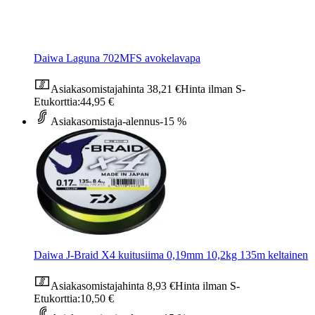
Daiwa Laguna 702MFS avokelavapa
Asiakasomistajahinta
38,21 €
Hinta ilman S-
Etukorttia:
44,95 €
Asiakasomistaja-alennus
-15 %
Daiwa J-Braid X4 kuitusiima 0,19mm 10,2kg 135m keltainen
Asiakasomistajahinta
8,93 €
Hinta ilman S-
Etukorttia:
10,50 €