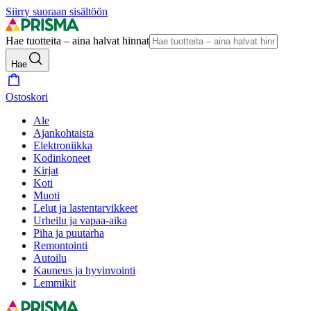
Siirry suoraan sisältöön
Hae tuotteita – aina halvat hinnat
Hae
Ostoskori
Ale
Ajankohtaista
Elektroniikka
Kodinkoneet
Kirjat
Koti
Muoti
Lelut ja lastentarvikkeet
Urheilu ja vapaa-aika
Piha ja puutarha
Remontointi
Autoilu
Kauneus ja hyvinvointi
Lemmikit