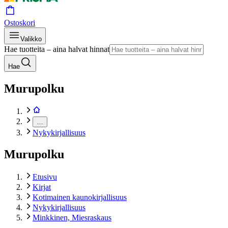
Ostoskori
Valikko
Hae tuotteita – aina halvat hinnat
Hae
Murupolku
…
Nykykirjallisuus
Murupolku
Etusivu
Kirjat
Kotimainen kaunokirjallisuus
Nykykirjallisuus
Minkkinen, Miesraskaus