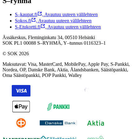
S–ryhmä
S–kaupat.fi
,
Avautuu uuteen välilehteen
Sokos.fi
,
Avautuu uuteen välilehteen
S-Etukortti.fi
,
Avautuu uuteen välilehteen
Ässäkeskus, Fleminginkatu 34, 00510 Helsinki
SOK PL1 00088 S–RYHMÄ,
Y–tunnus 0116323–1
© SOK 2026
Maksutavat
:
Visa, MasterCard, MobilePay, Apple Pay, S-Pankki,
Nordea, OP, Danske Bank, Aktia, Ålandsbanken, Säästöpankki,
Oma Säästöpankki, POP Pankki, Walley