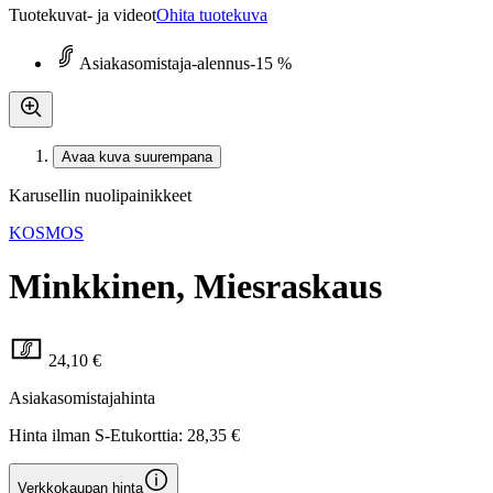
Tuotekuvat- ja videot
Ohita tuotekuva
Asiakasomistaja-alennus
-15 %
Avaa kuva suurempana
Karusellin nuolipainikkeet
KOSMOS
Minkkinen, Miesraskaus
24,10 €
Asiakasomistajahinta
Hinta ilman S-Etukorttia:
28,35 €
Verkkokaupan hinta