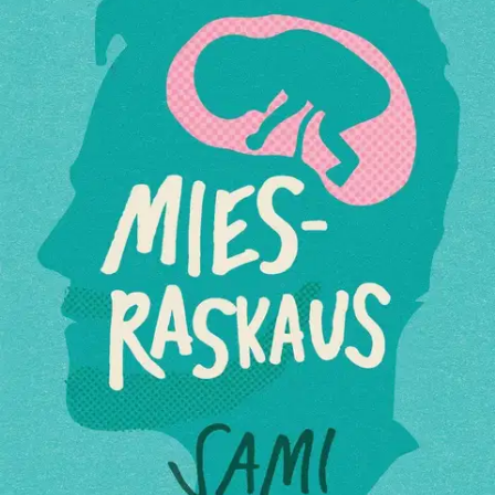
Tuotekuvaus
Lyhyistä arjen pohdinnoista muodostuu kokonaisuus, joka kertoo
tarinan miehen muutoksesta. ”Rakkaus on kuin superpallo. Sen kun
heittää täysillä maahan, se kimpoaa entistä korkeammalle.
Kimpoillessaan se hajottaa ympäriltään vanhan maailman ikkunoita.
Jättää maahan sirpaleita, joita pitää vielä pitkään siivota.” Avioliitto,
vauvan odotus, elämä järjestyksessä. Kunnes kaikki kääntyy
ylösalaisin, ja edessä on avioero, vauvan syntymä ja uusi rakkaus.
Mitä kaikkea miehen mielessä tapahtuu järisyttävien
elämänmuutosten keskellä? Miesraskaus-teoksessaan kaiken tämän
läpikäynyt Sami Minkkinen avaa, kuinka hänen oma elämänsä heitti
kuperkeikkaa. Mullistuksien keskellä ehtii käydä läpi vaiheet
häpeästä ja itsesyytöksistä terapian kautta anteeksiantoon ja
rakastumiseen. Kaiken jälkeen miehen sisältä kuoriutuu aivan
uudenlainen ihminen. Vaikka usein itkettää, miehen sisäiselle
maailmalle myös nauretaan lempeästi ja uuden syntymää ihmetellään
rakastavin silmin. Miesraskaudessa on esillä tunteiden koko kirjo,
mutta tummempien sävyjen alta kuultaa aina hempeä
vaaleanpunainen. Sami Minkkinen on bloggaaja, joka kirjoittaa