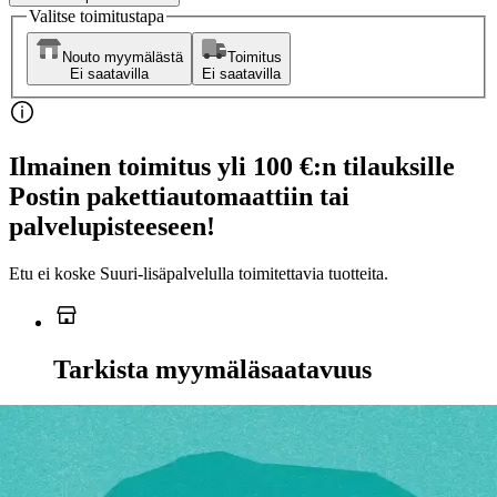
Valitse toimitustapa
Nouto myymälästä
Toimitus
Ei saatavilla
Ei saatavilla
Ilmainen toimitus yli 100 €:n tilauksille
Postin pakettiautomaattiin tai
palvelupisteeseen!
Etu ei koske Suuri‑lisäpalvelulla toimitettavia tuotteita.
Tarkista myymäläsaatavuus
Ei saatavilla