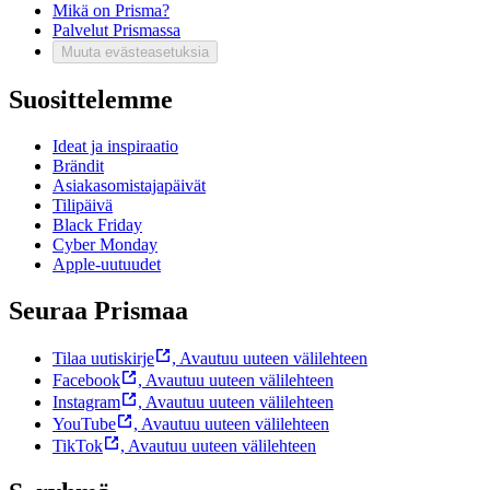
Mikä on Prisma?
Palvelut Prismassa
Muuta evästeasetuksia
Suosittelemme
Ideat ja inspiraatio
Brändit
Asiakasomistajapäivät
Tilipäivä
Black Friday
Cyber Monday
Apple-uutuudet
Seuraa Prismaa
Tilaa uutiskirje
,
Avautuu uuteen välilehteen
Facebook
,
Avautuu uuteen välilehteen
Instagram
,
Avautuu uuteen välilehteen
YouTube
,
Avautuu uuteen välilehteen
TikTok
,
Avautuu uuteen välilehteen