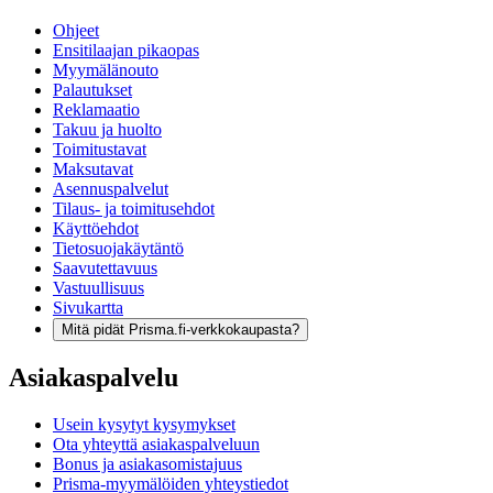
Ohjeet
Ensitilaajan pikaopas
Myymälänouto
Palautukset
Reklamaatio
Takuu ja huolto
Toimitustavat
Maksutavat
Asennuspalvelut
Tilaus- ja toimitusehdot
Käyttöehdot
Tietosuojakäytäntö
Saavutettavuus
Vastuullisuus
Sivukartta
Mitä pidät Prisma.fi-verkkokaupasta?
Asiakaspalvelu
Usein kysytyt kysymykset
Ota yhteyttä asiakaspalveluun
Bonus ja asiakasomistajuus
Prisma-myymälöiden yhteystiedot