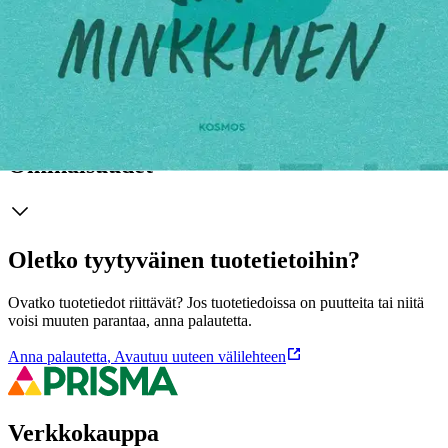
parisuhteen ihanista ja ikävistäkin puolista, kuitenkin aina suunta
kohti rakkautta. Minkkisen Havaintoja parisuhteesta -blogi on
hurmannut satojatuhansia lukijoita. Parhaat blogitekstit julkaistiin
kirjana vuonna 2016.
Näytä lisää
tuotekuvausta
Ominaisuudet
Oletko tyytyväinen tuotetietoihin?
Ovatko tuotetiedot riittävät? Jos tuotetiedoissa on puutteita tai niitä
voisi muuten parantaa, anna palautetta.
Anna palautetta
,
Avautuu uuteen välilehteen
Verkkokauppa