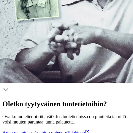
sotapäiväkirjansa. Vanhempani eivät koskaan kertoneet, että isäni
palveli jatkosodassa saksalaisten joukkojen tulkkina Itä-Karjalan ja
Lapin rintamilla. Kun luin isäni sotapäiväkirjat, tutustuin -
vastahakoisesti - siihen mieheen, joka isäni oli ennen syntymääni. ”
– Elina Sana Isän sota on muistelmakirja, jossa nuoren tytön
kasvutarina kulkee rinnan isän rintamakokemuksien kanssa. Se on
pyrkimys selvittää, miksi isän mieli murtuu, ja miksi Hymytyttö-
patsaan saanut koululainen haluaa tappaa isänsä. Isän sota on
suurten ikäluokkien tarina.
Näytä lisää
tuotekuvausta
Ominaisuudet
Oletko tyytyväinen tuotetietoihin?
Ovatko tuotetiedot riittävät? Jos tuotetiedoissa on puutteita tai niitä
voisi muuten parantaa, anna palautetta.
Anna palautetta
,
Avautuu uuteen välilehteen