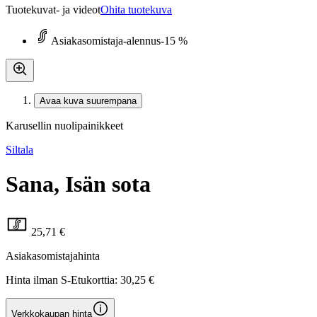
Tuotekuvat- ja videot
Ohita tuotekuva
Asiakasomistaja-alennus
-15 %
Avaa kuva suurempana
Karusellin nuolipainikkeet
Siltala
Sana, Isän sota
25,71 €
Asiakasomistajahinta
Hinta ilman S-Etukorttia:
30,25 €
Verkkokaupan hinta