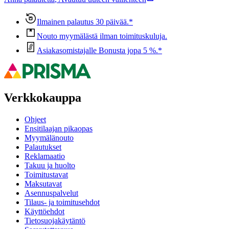
Ilmainen palautus 30 päivää.*
Nouto myymälästä ilman toimituskuluja.
Asiakasomistajalle Bonusta jopa 5 %.*
Verkkokauppa
Ohjeet
Ensitilaajan pikaopas
Myymälänouto
Palautukset
Reklamaatio
Takuu ja huolto
Toimitustavat
Maksutavat
Asennuspalvelut
Tilaus- ja toimitusehdot
Käyttöehdot
Tietosuojakäytäntö