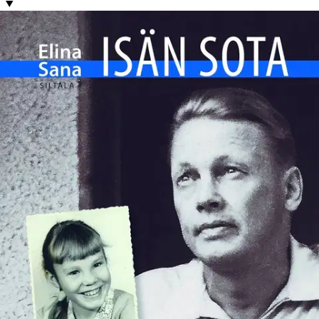
Tuotekuvaus
Minä ja veljeni olimme viattomia sotaan, mutta meidät sota rikkoi jo
ennen kuin elämämme kunnolla alkoi. ”Isäni kuoltua aloin etsiä
vastausta kysymykseen, joka oli vaivannut minua lähes koko
elämäni ajan: miksi isäni oli lapsuudessani sellainen kuin oli? Isä oli
kulttuurisuvusta, koulutettu ja älykäs nuori mies. Äidin hän oli
hurmannut kielitaidollaan ja kohteliaisuudellaan. Mutta sitten alkoi
jatkosota ja isä lähti rintamalle.
Sodasta tuli kotiin muuttunut mies,
hermostunut, pakkoliikkeinen ja räjähdysaltis isä, joka komensi
perhettämme noudattamaan mielivaltaisia sääntöjään. Kun olin lapsi,
ihailin isääni kuten lapset kai yleensä tekevät. Mutta opin vuosien
varrella myös kuulostelemaan ja tarkkailemaan, millä tuulella isä
milloinkin oli. Opin käyttämään hyväksi isän rauhallisia hetkiä. Opin
pysymään sivussa, mieluiten poissa, niinä päivinä, jolloin isä oli
”hermostunut”. Jotenkin ymmärsin, että isä oli onneton, mutta en
osannut parantaa häntä. Äiti ei isää kyennyt saamaan hoitoon. Isä
raivostui, jos ajatus edes verhotusti otettiin esille. Sairaus piti salata
kodin seinien sisälle, kuten niin monissa suomalaisissa kodeissa
opittiin tekemään. Myöhemmin löysin isän jäämistöstä hänen