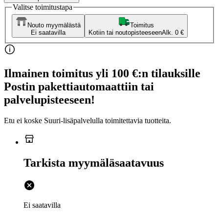
Valitse toimitustapa
Nouto myymälästä
Toimitus
Ei saatavilla
Kotiin tai noutopisteeseen
Alk. 0 €
Ilmainen toimitus yli 100 €:n tilauksille
Postin pakettiautomaattiin tai
palvelupisteeseen!
Etu ei koske Suuri‑lisäpalvelulla toimitettavia tuotteita.
Tarkista myymäläsaatavuus
Ei saatavilla