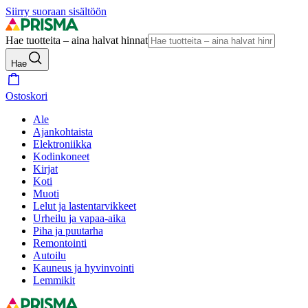
Siirry suoraan sisältöön
Hae tuotteita – aina halvat hinnat
Hae
Ostoskori
Ale
Ajankohtaista
Elektroniikka
Kodinkoneet
Kirjat
Koti
Muoti
Lelut ja lastentarvikkeet
Urheilu ja vapaa-aika
Piha ja puutarha
Remontointi
Autoilu
Kauneus ja hyvinvointi
Lemmikit