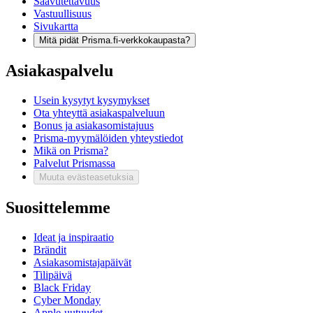
Saavutettavuus
Vastuullisuus
Sivukartta
Mitä pidät Prisma.fi-verkkokaupasta?
Asiakaspalvelu
Usein kysytyt kysymykset
Ota yhteyttä asiakaspalveluun
Bonus ja asiakasomistajuus
Prisma-myymälöiden yhteystiedot
Mikä on Prisma?
Palvelut Prismassa
Muuta evästeasetuksia
Suosittelemme
Ideat ja inspiraatio
Brändit
Asiakasomistajapäivät
Tilipäivä
Black Friday
Cyber Monday
Apple-uutuudet