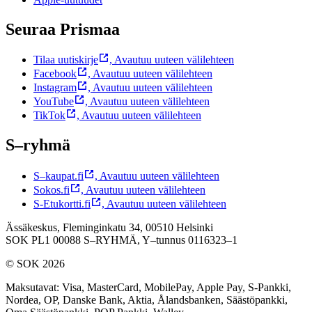
Seuraa Prismaa
Tilaa uutiskirje
,
Avautuu uuteen välilehteen
Facebook
,
Avautuu uuteen välilehteen
Instagram
,
Avautuu uuteen välilehteen
YouTube
,
Avautuu uuteen välilehteen
TikTok
,
Avautuu uuteen välilehteen
S–ryhmä
S–kaupat.fi
,
Avautuu uuteen välilehteen
Sokos.fi
,
Avautuu uuteen välilehteen
S-Etukortti.fi
,
Avautuu uuteen välilehteen
Ässäkeskus, Fleminginkatu 34, 00510 Helsinki
SOK PL1 00088 S–RYHMÄ,
Y–tunnus 0116323–1
© SOK 2026
Maksutavat
:
Visa, MasterCard, MobilePay, Apple Pay, S-Pankki,
Nordea, OP, Danske Bank, Aktia, Ålandsbanken, Säästöpankki,