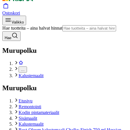
Ostoskori
Valikko
Hae tuotteita – aina halvat hinnat
Hae
Murupolku
…
Kalustemaalit
Murupolku
Etusivu
Remontointi
Kodin pintamateriaalit
Sisämaalit
Kalustemaalit
Rust-Oleum kalustemaali Chalky Finish 750 ml Hessian