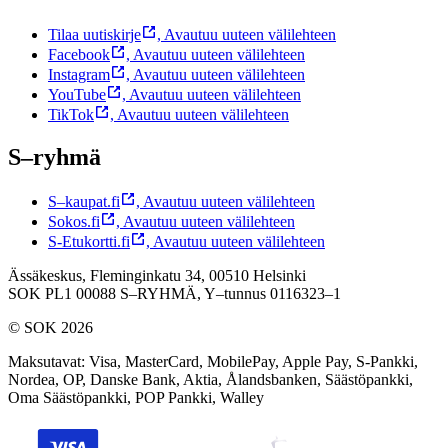
Tilaa uutiskirje
,
Avautuu uuteen välilehteen
Facebook
,
Avautuu uuteen välilehteen
Instagram
,
Avautuu uuteen välilehteen
YouTube
,
Avautuu uuteen välilehteen
TikTok
,
Avautuu uuteen välilehteen
S–ryhmä
S–kaupat.fi
,
Avautuu uuteen välilehteen
Sokos.fi
,
Avautuu uuteen välilehteen
S-Etukortti.fi
,
Avautuu uuteen välilehteen
Ässäkeskus, Fleminginkatu 34, 00510 Helsinki
SOK PL1 00088 S–RYHMÄ,
Y–tunnus 0116323–1
© SOK 2026
Maksutavat
:
Visa, MasterCard, MobilePay, Apple Pay, S-Pankki,
Nordea, OP, Danske Bank, Aktia, Ålandsbanken, Säästöpankki,
Oma Säästöpankki, POP Pankki, Walley