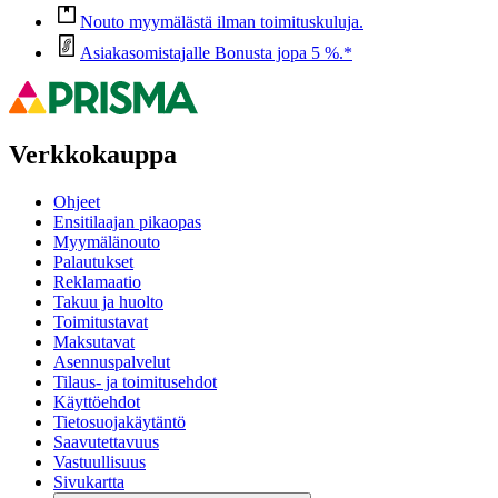
Nouto myymälästä ilman toimituskuluja.
Asiakasomistajalle Bonusta jopa 5 %.*
Verkkokauppa
Ohjeet
Ensitilaajan pikaopas
Myymälänouto
Palautukset
Reklamaatio
Takuu ja huolto
Toimitustavat
Maksutavat
Asennuspalvelut
Tilaus- ja toimitusehdot
Käyttöehdot
Tietosuojakäytäntö
Saavutettavuus
Vastuullisuus
Sivukartta