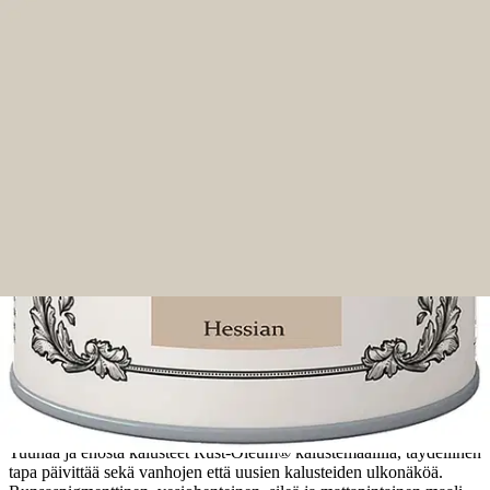
Ilmainen toimitus yli 100 €:n tilauksille
Postin pakettiautomaattiin tai
palvelupisteeseen!
Etu ei koske Suuri‑lisäpalvelulla toimitettavia tuotteita.
Tarkista myymäläsaatavuus
Tuotekuvaus
Tuunaa ja ehosta kalusteet Rust-Oleum® kalustemaalilla, täydellinen
tapa päivittää sekä vanhojen että uusien kalusteiden ulkonäköä.