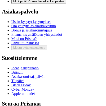
Mitä pidät Prisma.fi-verkkokaupasta?
Asiakaspalvelu
Usein kysytyt kysymykset
Ota yhteyttä asiakaspalveluun
Bonus ja asiakasomistajuus
Prisma-myymälöiden yhteystiedot
Mikä on Prisma?
Palvelut Prismassa
Muuta evästeasetuksia
Suosittelemme
Ideat ja inspiraatio
Brändit
Asiakasomistajapäivät
Tilipäivä
Black Friday
Cyber Monday
Apple-uutuudet
Seuraa Prismaa