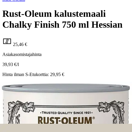
Rust-Oleum kalustemaali
Chalky Finish 750 ml Hessian
25,46 €
Asiakasomistajahinta
39,93 €/l
Hinta ilman S-Etukorttia:
29,95 €
Verkkokaupan hinta
Valitse toimitustapa
Nouto myymälästä
Toimitus
Ilmainen
Kotiin tai noutopisteeseen
Alk. 0 €
Siirry valitsemaan myymälä