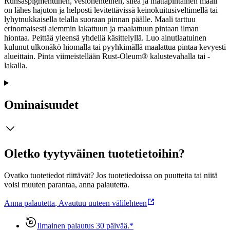
Runsaspigmenttinen, vesiohenteinen, sileä ja mattapintainen maali
on lähes hajuton ja helposti levitettävissä keinokuitusiveltimellä tai
lyhytnukkaisella telalla suoraan pinnan päälle. Maali tarttuu
erinomaisesti aiemmin lakattuun ja maalattuun pintaan ilman
hiontaa. Peittää yleensä yhdellä käsittelyllä. Luo ainutlaatuinen
kulunut ulkonäkö hiomalla tai pyyhkimällä maalattua pintaa kevyesti
alueittain. Pinta viimeistellään Rust-Oleum® kalustevahalla tai -
lakalla.
Ominaisuudet
Oletko tyytyväinen tuotetietoihin?
Ovatko tuotetiedot riittävät? Jos tuotetiedoissa on puutteita tai niitä
voisi muuten parantaa, anna palautetta.
Anna palautetta
,
Avautuu uuteen välilehteen
Ilmainen palautus 30 päivää.*