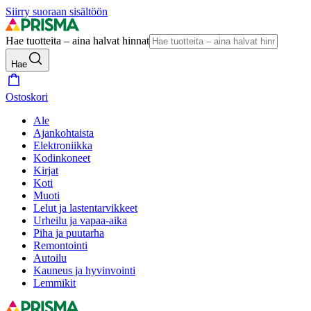
Siirry suoraan sisältöön
Hae tuotteita – aina halvat hinnat
Hae
Ostoskori
Ale
Ajankohtaista
Elektroniikka
Kodinkoneet
Kirjat
Koti
Muoti
Lelut ja lastentarvikkeet
Urheilu ja vapaa-aika
Piha ja puutarha
Remontointi
Autoilu
Kauneus ja hyvinvointi
Lemmikit