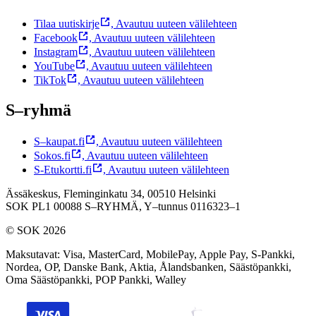
Tilaa uutiskirje
,
Avautuu uuteen välilehteen
Facebook
,
Avautuu uuteen välilehteen
Instagram
,
Avautuu uuteen välilehteen
YouTube
,
Avautuu uuteen välilehteen
TikTok
,
Avautuu uuteen välilehteen
S–ryhmä
S–kaupat.fi
,
Avautuu uuteen välilehteen
Sokos.fi
,
Avautuu uuteen välilehteen
S-Etukortti.fi
,
Avautuu uuteen välilehteen
Ässäkeskus, Fleminginkatu 34, 00510 Helsinki
SOK PL1 00088 S–RYHMÄ,
Y–tunnus 0116323–1
© SOK 2026
Maksutavat
:
Visa, MasterCard, MobilePay, Apple Pay, S-Pankki,
Nordea, OP, Danske Bank, Aktia, Ålandsbanken, Säästöpankki,
Oma Säästöpankki, POP Pankki, Walley