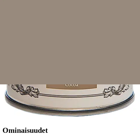
Tuotekuvaus
Tuunaa ja ehosta kalusteet Rust-Oleum® kalustemaalilla, täydellinen
tapa päivittää sekä vanhojen että uusien kalusteiden ulkonäköä.
Runsaspigmenttinen, vesiohenteinen, sileä ja mattapintainen maali
on lähes hajuton ja helposti levitettävissä keinokuitusiveltimellä tai
lyhytnukkaisella telalla suoraan pinnan päälle. Maali tarttuu
erinomaisesti aiemmin lakattuun ja maalattuun pintaan ilman
hiontaa. Peittää yleensä yhdellä käsittelyllä. Luo ainutlaatuinen
kulunut ulkonäkö hiomalla tai pyyhkimällä maalattua pintaa kevyesti
alueittain. Pinta viimeistellään Rust-Oleum® kalustevahalla tai -
lakalla.
Ominaisuudet