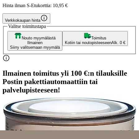
Hinta ilman S-Etukorttia:
10,95 €
Verkkokaupan hinta
Valitse toimitustapa
Nouto myymälästä
Toimitus
Ilmainen
Kotiin tai noutopisteeseen
Alk. 0 €
Siirry valitsemaan myymälä
Ilmainen toimitus yli 100 €:n tilauksille
Postin pakettiautomaattiin tai
palvelupisteeseen!
Etu ei koske Suuri‑lisäpalvelulla toimitettavia tuotteita.
Tarkista myymäläsaatavuus