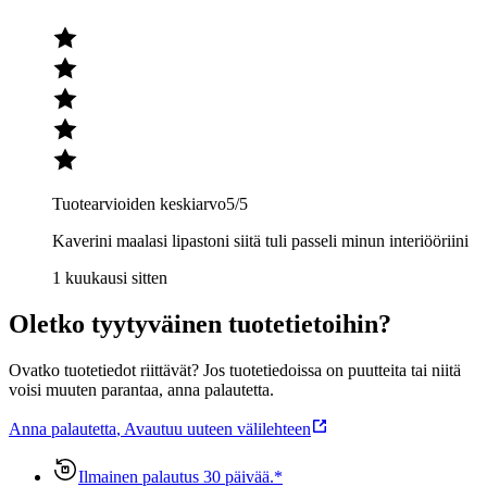
Tuotearvioiden keskiarvo
5
/5
Kaverini maalasi lipastoni siitä tuli passeli minun interiööriini
1 kuukausi sitten
Oletko tyytyväinen tuotetietoihin?
Ovatko tuotetiedot riittävät? Jos tuotetiedoissa on puutteita tai niitä
voisi muuten parantaa, anna palautetta.
Anna palautetta
,
Avautuu uuteen välilehteen
Ilmainen palautus 30 päivää.*