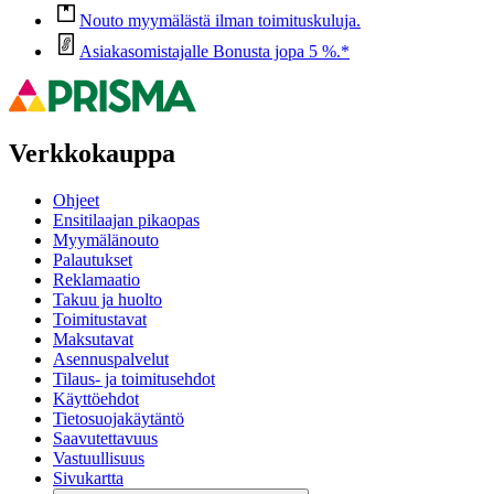
Nouto myymälästä ilman toimituskuluja.
Asiakasomistajalle Bonusta jopa 5 %.*
Verkkokauppa
Ohjeet
Ensitilaajan pikaopas
Myymälänouto
Palautukset
Reklamaatio
Takuu ja huolto
Toimitustavat
Maksutavat
Asennuspalvelut
Tilaus- ja toimitusehdot
Käyttöehdot
Tietosuojakäytäntö
Saavutettavuus
Vastuullisuus
Sivukartta