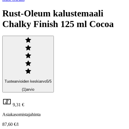
Rust-Oleum kalustemaali
Chalky Finish 125 ml Cocoa
Tuotearvioiden keskiarvo
5
/5
(1)
arvio
9,31 €
Asiakasomistajahinta
87,60 €/l