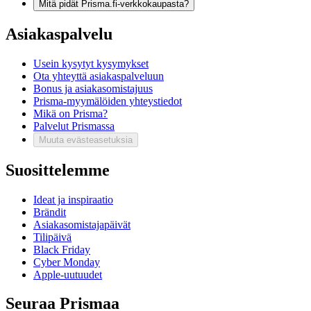
Mitä pidät Prisma.fi-verkkokaupasta?
Asiakaspalvelu
Usein kysytyt kysymykset
Ota yhteyttä asiakaspalveluun
Bonus ja asiakasomistajuus
Prisma-myymälöiden yhteystiedot
Mikä on Prisma?
Palvelut Prismassa
Muuta evästeasetuksia
Suosittelemme
Ideat ja inspiraatio
Brändit
Asiakasomistajapäivät
Tilipäivä
Black Friday
Cyber Monday
Apple-uutuudet
Seuraa Prismaa