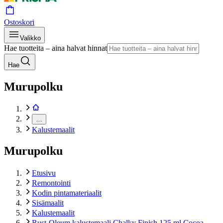
Ostoskori
Valikko
Hae tuotteita – aina halvat hinnat
Hae
Murupolku
…
Kalustemaalit
Murupolku
Etusivu
Remontointi
Kodin pintamateriaalit
Sisämaalit
Kalustemaalit
Rust-Oleum kalustemaali Chalky Finish 125 ml Cocoa