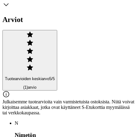
Arviot
Tuotearvioiden keskiarvo
5
/5
(1)
arvio
Julkaisemme tuotearvioita vain varmistetuista ostoksista. Niitä voivat
kirjoittaa asiakkaat, jotka ovat käyttäneet S-Etukorttia myymälässä
tai verkkokaupassa.
N
Nimetön