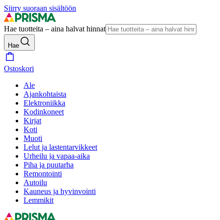
Siirry suoraan sisältöön
Hae tuotteita – aina halvat hinnat
Hae
Ostoskori
Ale
Ajankohtaista
Elektroniikka
Kodinkoneet
Kirjat
Koti
Muoti
Lelut ja lastentarvikkeet
Urheilu ja vapaa-aika
Piha ja puutarha
Remontointi
Autoilu
Kauneus ja hyvinvointi
Lemmikit