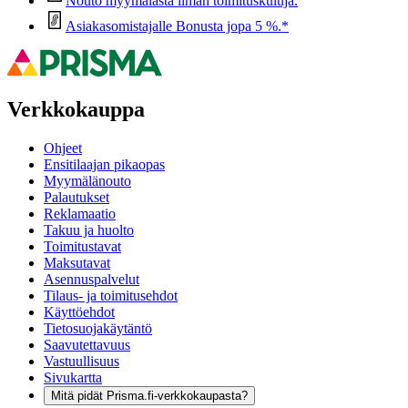
Nouto myymälästä ilman toimituskuluja.
Asiakasomistajalle Bonusta jopa 5 %.*
Verkkokauppa
Ohjeet
Ensitilaajan pikaopas
Myymälänouto
Palautukset
Reklamaatio
Takuu ja huolto
Toimitustavat
Maksutavat
Asennuspalvelut
Tilaus- ja toimitusehdot
Käyttöehdot
Tietosuojakäytäntö
Saavutettavuus
Vastuullisuus
Sivukartta
Mitä pidät Prisma.fi-verkkokaupasta?