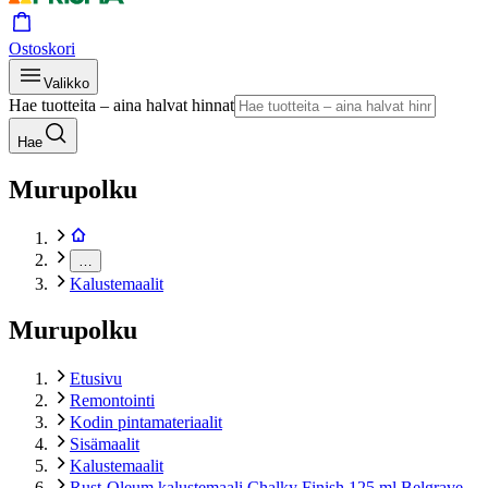
Ostoskori
Valikko
Hae tuotteita – aina halvat hinnat
Hae
Murupolku
…
Kalustemaalit
Murupolku
Etusivu
Remontointi
Kodin pintamateriaalit
Sisämaalit
Kalustemaalit
Rust-Oleum kalustemaali Chalky Finish 125 ml Belgrave