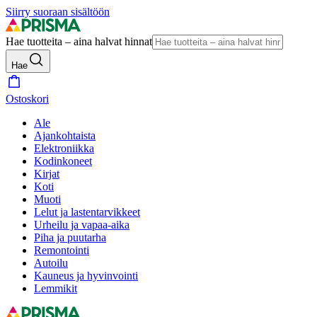
Siirry suoraan sisältöön
Hae tuotteita – aina halvat hinnat
Hae
Ostoskori
Ale
Ajankohtaista
Elektroniikka
Kodinkoneet
Kirjat
Koti
Muoti
Lelut ja lastentarvikkeet
Urheilu ja vapaa-aika
Piha ja puutarha
Remontointi
Autoilu
Kauneus ja hyvinvointi
Lemmikit