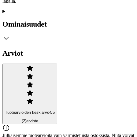
lakalla.
Ominaisuudet
Arviot
Tuotearvioiden keskiarvo
4
/5
(2)
arviota
Julkaisemme tuotearvioita vain varmistetuista ostoksista. Niitä voivat