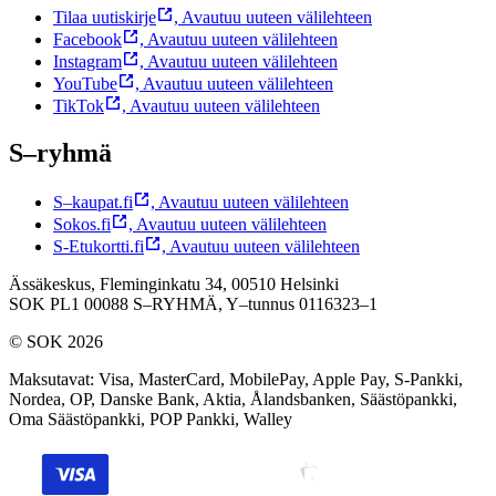
Tilaa uutiskirje
,
Avautuu uuteen välilehteen
Facebook
,
Avautuu uuteen välilehteen
Instagram
,
Avautuu uuteen välilehteen
YouTube
,
Avautuu uuteen välilehteen
TikTok
,
Avautuu uuteen välilehteen
S–ryhmä
S–kaupat.fi
,
Avautuu uuteen välilehteen
Sokos.fi
,
Avautuu uuteen välilehteen
S-Etukortti.fi
,
Avautuu uuteen välilehteen
Ässäkeskus, Fleminginkatu 34, 00510 Helsinki
SOK PL1 00088 S–RYHMÄ,
Y–tunnus 0116323–1
© SOK 2026
Maksutavat
:
Visa, MasterCard, MobilePay, Apple Pay, S-Pankki,
Nordea, OP, Danske Bank, Aktia, Ålandsbanken, Säästöpankki,
Oma Säästöpankki, POP Pankki, Walley