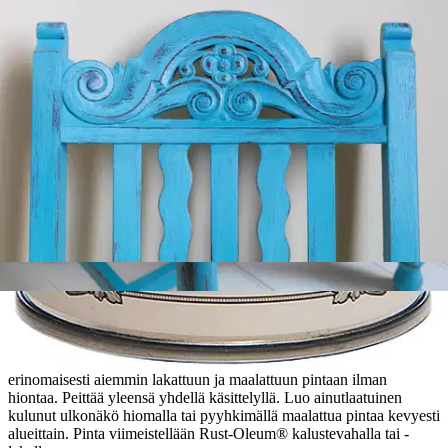
Tarkista myymäläsaatavuus
Tuotekuvaus
Tuunaa ja ehosta kalusteet Rust-Oleum® kalustemaalilla, täydellinen
tapa päivittää sekä vanhojen että uusien kalusteiden ulkonäköä.
Runsaspigmenttinen, vesiohenteinen, sileä ja mattapintainen maali
on lähes hajuton ja helposti levitettävissä keinokuitusiveltimellä tai
lyhytnukkaisella telalla suoraan pinnan päälle. Maali tarttuu
erinomaisesti aiemmin lakattuun ja maalattuun pintaan ilman
hiontaa. Peittää yleensä yhdellä käsittelyllä. Luo ainutlaatuinen
kulunut ulkonäkö hiomalla tai pyyhkimällä maalattua pintaa kevyesti
alueittain. Pinta viimeistellään Rust-Oleum® kalustevahalla tai -