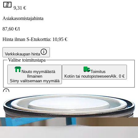
9,31 €
Asiakasomistajahinta
87,60 €/l
Hinta ilman S-Etukorttia:
10,95 €
Verkkokaupan hinta
Valitse toimitustapa
Nouto myymälästä
Toimitus
Ilmainen
Kotiin tai noutopisteeseen
Alk. 0 €
Siirry valitsemaan myymälä
Ilmainen toimitus yli 100 €:n tilauksille
Postin pakettiautomaattiin tai
palvelupisteeseen!
Etu ei koske Suuri‑lisäpalvelulla toimitettavia tuotteita.