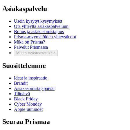
Asiakaspalvelu
Usein kysytyt kysymykset
Ota yhteyttä asiakaspalveluun
Bonus ja asiakasomistajuus
Prisma-myymälöiden yhteystiedot
Mikä on Prisma?
Palvelut Prismassa
Muuta evästeasetuksia
Suosittelemme
Ideat ja inspiraatio
Brändit
Asiakasomistajapäivät
Tilipäivä
Black Friday
Cyber Monday
Apple-uutuudet
Seuraa Prismaa