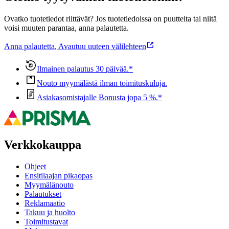
Ovatko tuotetiedot riittävät? Jos tuotetiedoissa on puutteita tai niitä
voisi muuten parantaa, anna palautetta.
Anna palautetta
,
Avautuu uuteen välilehteen
Ilmainen palautus 30 päivää.*
Nouto myymälästä ilman toimituskuluja.
Asiakasomistajalle Bonusta jopa 5 %.*
Verkkokauppa
Ohjeet
Ensitilaajan pikaopas
Myymälänouto
Palautukset
Reklamaatio
Takuu ja huolto
Toimitustavat