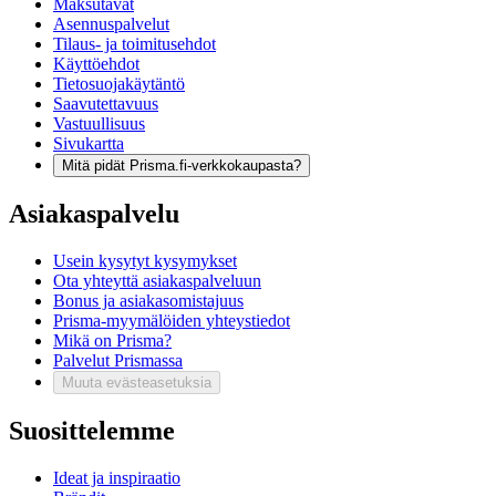
Maksutavat
Asennuspalvelut
Tilaus- ja toimitusehdot
Käyttöehdot
Tietosuojakäytäntö
Saavutettavuus
Vastuullisuus
Sivukartta
Mitä pidät Prisma.fi-verkkokaupasta?
Asiakaspalvelu
Usein kysytyt kysymykset
Ota yhteyttä asiakaspalveluun
Bonus ja asiakasomistajuus
Prisma-myymälöiden yhteystiedot
Mikä on Prisma?
Palvelut Prismassa
Muuta evästeasetuksia
Suosittelemme
Ideat ja inspiraatio