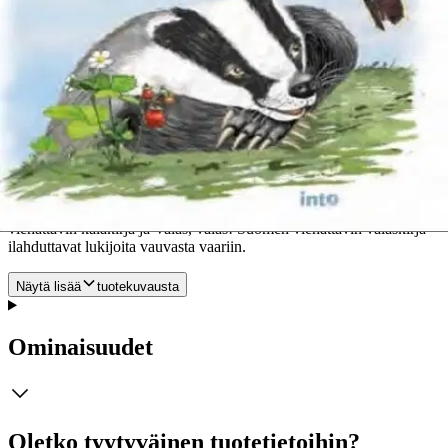
jäniksen erimielisyyksistä ja karhun elämästä totta ja tarua tai suden
tempauksista. Lähes kaikista eläimistä on kauniit piirrokset. Niiden
rinnalla on sarjakuvia, jotka kertovat humoristisesti, mitä eläimet
todella ajattelevat. Sanoiko kettu ”happamia”? Villisikaemakko
toteaa personal traineristaan, että se karju on oikea emakon päiväuni.
Vesipäästäinen puolestaan on huolissaan, että onko nyt se kuudes
sukupuutto, josta niin paljon puhutaan, kun ei yhtään sen herkkua,
sammakkoa, näy. Piisami puolestaan toteaa hauelle, että ”Ihan sama,
hyvä fiilis on tärkee” ja rotta kavereilleen ”Hei kamoon, ihminen on
erehtyväinen”. Taitavana pitkän linjan biologian kuvittajana tunnettu
Maia Raitanen on kuvittanut oppikirjoja ja tietokirjoja vuodesta
1980. Hänen aikaisemmat teoksensa Sano muikku! Suomen
viehättävin kalakirja ja Valas, valas! Suomen viehättävin valaskirja
ilahduttavat lukijoita vauvasta vaariin.
Näytä lisää
tuotekuvausta
Ominaisuudet
Oletko tyytyväinen tuotetietoihin?