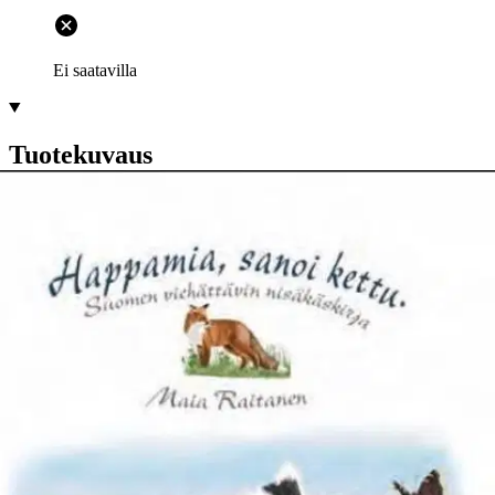
Ei saatavilla
Tuotekuvaus
Suomen viehättävin nisäkäskirja 500 miljoonaa vuotta sitten alkoi
pitkä kehitysvaihe, jonka päätepiste ovat tämän päivän nisäkkäät.
Oli menossa elämän vanha aika. Nisäkkäiden syntyhistoria alkaa
merten syvyyksistä. Eri kehitysvaiheiden kautta kuljetaan aikaan
250 miljoonaa vuotta sitten, jolloin tapahtui ”suuri kuolema”.
Monella tavalla kehittyneet eri lajit kuolivat lähes kaikki. Siitä alkoi
matelijoiden valtakausi, elämän keski aika, jota kesti 200 miljoonaa
vuotta.
Matelijoiden loputtomat laumat kuolivat äkisti noin 66
miljoonaa vuotta sitten. Tuhon seurauksena alkoi nisäkkäiden
valtakausi, elämän uusi aika, joka jatkuu edelleen. Kirjassa on
kaikista kolmesta elämän aikakaudesta on selkeät, mielenkiintoiset
kuvat, jotka kertovat menneestä ajasta. Suomen nisäkkäät ovat
meille suurelta osin hyvinkin tuttuja. Monet tarinat kertovat ketun ja