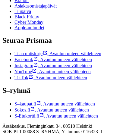
Brändit
Asiakasomistajapäivät
Tilipäivä
Black Friday
Cyber Monday
Apple-uutuudet
Seuraa Prismaa
Tilaa uutiskirje
,
Avautuu uuteen välilehteen
Facebook
,
Avautuu uuteen välilehteen
Instagram
,
Avautuu uuteen välilehteen
YouTube
,
Avautuu uuteen välilehteen
TikTok
,
Avautuu uuteen välilehteen
S–ryhmä
S–kaupat.fi
,
Avautuu uuteen välilehteen
Sokos.fi
,
Avautuu uuteen välilehteen
S-Etukortti.fi
,
Avautuu uuteen välilehteen
Ässäkeskus, Fleminginkatu 34, 00510 Helsinki
SOK PL1 00088 S–RYHMÄ,
Y–tunnus 0116323–1