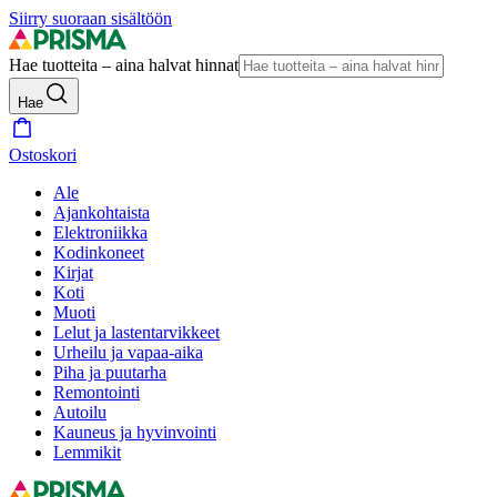
Siirry suoraan sisältöön
Hae tuotteita – aina halvat hinnat
Hae
Ostoskori
Ale
Ajankohtaista
Elektroniikka
Kodinkoneet
Kirjat
Koti
Muoti
Lelut ja lastentarvikkeet
Urheilu ja vapaa-aika
Piha ja puutarha
Remontointi
Autoilu
Kauneus ja hyvinvointi
Lemmikit