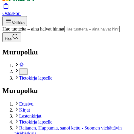
Ostoskori
Valikko
Hae tuotteita – aina halvat hinnat
Hae
Murupolku
…
Tietokirja lapselle
Murupolku
Etusivu
Kirjat
Lastenkirjat
Tietokirja lapselle
Raitanen, Happamia, sanoi kettu - Suomen viehättävin
nisäkäskirja