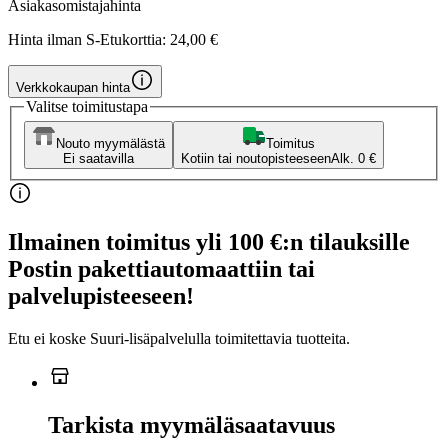
Asiakasomistajahinta
Hinta ilman S-Etukorttia:
24,00 €
Verkkokaupan hinta
Valitse toimitustapa
Nouto myymälästä
Toimitus
Ei saatavilla
Kotiin tai noutopisteeseen
Alk. 0 €
Ilmainen toimitus yli 100 €:n tilauksille
Postin pakettiautomaattiin tai
palvelupisteeseen!
Etu ei koske Suuri‑lisäpalvelulla toimitettavia tuotteita.
Tarkista myymäläsaatavuus