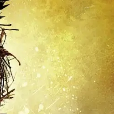
si tarina, jonka on näytelmäksi kirjoittanut Jack Thorne. Se on
.2016.
Harry Potterilla ei ole koskaan ollut helppoa, ja vaikeuksia
amppailee esiin pyrkivän menneisyytensä kanssa, hänen nuorin
en sekä isä että poika oppivat ikävän totuuden: toisinaan pimeys