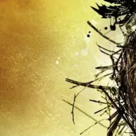
Kahdeksas tarina. Yhdeksäntoista vuotta myöhemmin. Harry Potter ja k
kahdeksas Harry Potter -tarina ja virallisesti ensimmäinen, josta on 
riittää nytkin kun hän on taikaministeriön ylityöllistetty virkamies
poikansa Albus joutuu ottamaan vastuksekseen suvun henkisen perinnö
nousee odottamattomista paikoista. Kirjaa on saatavana vain rajoitetun a
Näytä lisää
tuotekuvausta
Ominaisuudet
Oletko tyytyväinen tuotetietoihin?
Ovatko tuotetiedot riittävät? Jos tuotetiedoissa on puutteita tai niitä v
Anna palautetta
,
Avautuu uuteen välilehteen
Ilmainen palautus 30 päivää.*