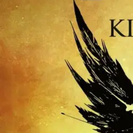
Nouto myymälästä
Toimitus
Ei saatavilla
Kotiin tai noutopisteeseen
Alk. 0 €
Ilmainen toimitus yli 100 €:n tilauksille Po
Etu ei koske Suuri‑lisäpalvelulla toimitettavia tuotteita.
Tarkista myymäläsaatavuus
Ei saatavilla
Tuotekuvaus