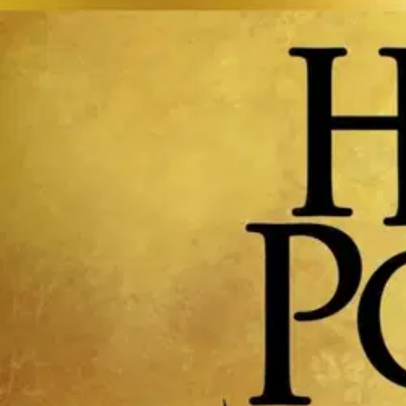
Asiakasomistaja-alennus
-15 %
Avaa kuva suurempana
Karusellin nuolipainikkeet
Tammi
Rowling, Harry Potter ja kirottu
33,92 €
Asiakasomistajahinta
Hinta ilman S-Etukorttia:
39,90 €
Verkkokaupan hinta
Valitse toimitustapa