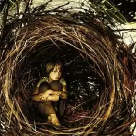
irottu lapsi on J.K. Rowlingin, John Tiffanyn ja Jack Thornen luoma uu
tehty näytelmäversio. Näytelmän ensi-ilta oli Lontoon West Endissä 30.7
, aviomies ja kolmen kouluikäisen lapsen isä. Samaan aikaan kun Harry k
n taakan. Menneisyyden ja nykyisyyden sulautuessa pahaenteisesti yhte
jan, joten varmista että saat omasi, tilaa kirja ajoissa.
oisi muuten parantaa, anna palautetta.