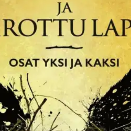
stin pakettiautomaattiin tai palvelupisteesee