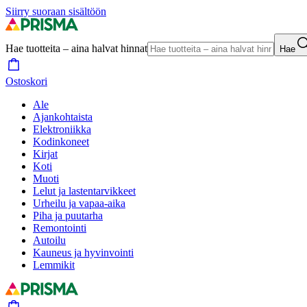
Siirry suoraan sisältöön
Hae tuotteita – aina halvat hinnat
Hae
Ostoskori
Ale
Ajankohtaista
Elektroniikka
Kodinkoneet
Kirjat
Koti
Muoti
Lelut ja lastentarvikkeet
Urheilu ja vapaa-aika
Piha ja puutarha
Remontointi
Autoilu
Kauneus ja hyvinvointi
Lemmikit