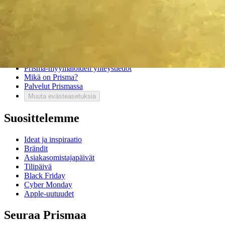
Asiakaspalvelu
Usein kysytyt kysymykset
Ota yhteyttä asiakaspalveluun
Bonus ja asiakasomistajuus
Prisma-myymälöiden yhteystiedot
Mikä on Prisma?
Palvelut Prismassa
Muuta evästeasetuksia
Suosittelemme
Ideat ja inspiraatio
Brändit
Asiakasomistajapäivät
Tilipäivä
Black Friday
Cyber Monday
Apple-uutuudet
Seuraa Prismaa