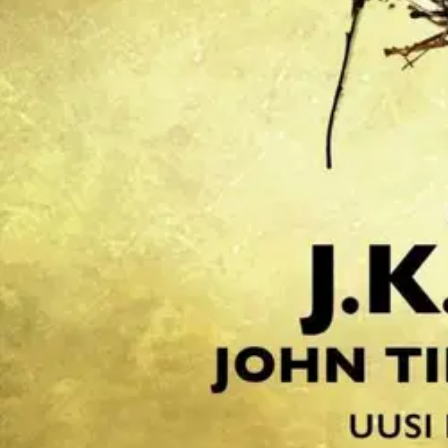
Nouto myymälästä ilman toimituskuluja.
Asiakasomistajalle Bonusta jopa 5 %.*
Verkkokauppa
Ohjeet
Ensitilaajan pikaopas
Myymälänouto
Palautukset
Reklamaatio
Takuu ja huolto
Toimitustavat
Maksutavat
Asennuspalvelut
Tilaus- ja toimitusehdot
Käyttöehdot
Tietosuojakäytäntö
Saavutettavuus
Vastuullisuus
Sivukartta
Mitä pidät Prisma.fi-verkkokaupasta?