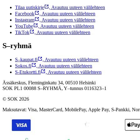
Tilaa uutiskirje
,
Avautuu uuteen välilehteen
Facebook
,
Avautuu uuteen välilehteen
Instagram
,
Avautuu uuteen välilehteen
YouTube
,
Avautuu uuteen välilehteen
TikTok
,
Avautuu uuteen välilehteen
S–ryhmä
S–kaupat.fi
,
Avautuu uuteen välilehteen
Sokos.fi
,
Avautuu uuteen välilehteen
S-Etukortti.fi
,
Avautuu uuteen välilehteen
Ässäkeskus, Fleminginkatu 34, 00510 Helsinki
SOK PL1 00088 S–RYHMÄ,
Y–tunnus 0116323–1
© SOK 2026
Maksutavat
:
Visa, MasterCard, MobilePay, Apple Pay, S-Pankki, No