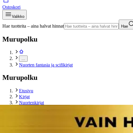
Ostoskori
Valikko
Hae tuotteita – aina halvat hinnat
Hae
Murupolku
…
Nuorten fantasia ja scifikirjat
Murupolku
Etusivu
Kirjat
Nuortenkirjat
Nuorten fantasia ja scifikirjat
Rowling, Harry Potter ja kirottu lapsi - Osat yksi ja kaksi
Tuotekuvat- ja videot
Ohita tuotekuva