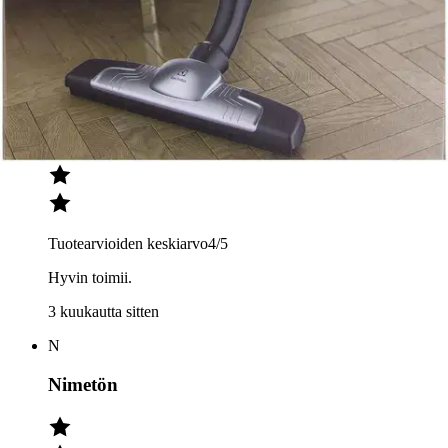
N
Nimetön
Tuotearvioiden keskiarvo
4
/5
Hyvin toimii.
3 kuukautta sitten
N
Nimetön