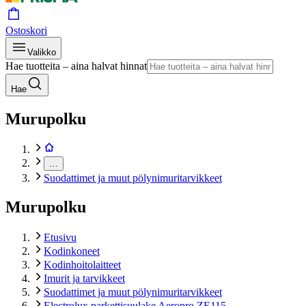
Ostoskori
Valikko
Hae tuotteita – aina halvat hinnat
Hae
Murupolku
…
Suodattimet ja muut pölynimuritarvikkeet
Murupolku
Etusivu
Kodinkoneet
Kodinhoitolaitteet
Imurit ja tarvikkeet
Suodattimet ja muut pölynimuritarvikkeet
Electrolux parkettisuulake Aeropro ZE115