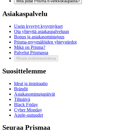
Mitä pidät Prisma.fi-verkkokaupasta?
Asiakaspalvelu
Usein kysytyt kysymykset
Ota yhteyttä asiakaspalveluun
Bonus ja asiakasomistajuus
Prisma-myymälöiden yhteystiedot
Mikä on Prisma?
Palvelut Prismassa
Muuta evästeasetuksia
Suosittelemme
Ideat ja inspiraatio
Brändit
Asiakasomistajapäivät
Tilipäivä
Black Friday
Cyber Monday
Apple-uutuudet
Seuraa Prismaa