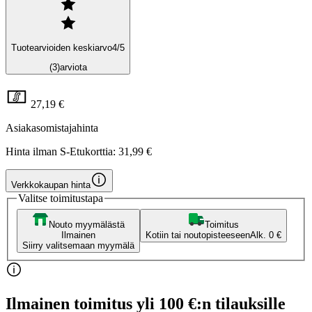
Tuotearvioiden keskiarvo
4
/5
(3)
arviota
27,19 €
Asiakasomistajahinta
Hinta ilman S-Etukorttia:
31,99 €
Verkkokaupan hinta
Valitse toimitustapa
Nouto myymälästä
Toimitus
Ilmainen
Kotiin tai noutopisteeseen
Alk. 0 €
Siirry valitsemaan myymälä
Ilmainen toimitus yli 100 €:n tilauksille