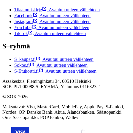
Tilaa uutiskirje
,
Avautuu uuteen välilehteen
Facebook
,
Avautuu uuteen välilehteen
Instagram
,
Avautuu uuteen välilehteen
YouTube
,
Avautuu uuteen välilehteen
TikTok
,
Avautuu uuteen välilehteen
S–ryhmä
S–kaupat.fi
,
Avautuu uuteen välilehteen
Sokos.fi
,
Avautuu uuteen välilehteen
S-Etukortti.fi
,
Avautuu uuteen välilehteen
Ässäkeskus, Fleminginkatu 34, 00510 Helsinki
SOK PL1 00088 S–RYHMÄ,
Y–tunnus 0116323–1
© SOK 2026
Maksutavat
:
Visa, MasterCard, MobilePay, Apple Pay, S-Pankki,
Nordea, OP, Danske Bank, Aktia, Ålandsbanken, Säästöpankki,
Oma Säästöpankki, POP Pankki, Walley