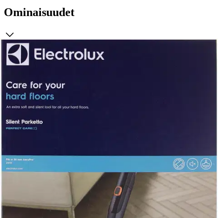
Ominaisuudet
Arviot
Tuotearvioiden keskiarvo
4
/5
(3)
arviota
Julkaisemme tuotearvioita vain varmistetuista ostoksista. Niitä voivat
kirjoittaa asiakkaat, jotka ovat käyttäneet S-Etukorttia myymälässä
tai verkkokaupassa.