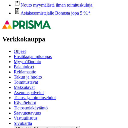
Nouto myymälästä ilman toimituskuluja.
Asiakasomistajalle Bonusta jopa 5 %.*
Verkkokauppa
Ohjeet
Ensitilaajan pikaopas
Myymälänouto
Palautukset
Reklamaatio
Takuu ja huolto
Toimitustavat
Maksutavat
Asennuspalvelut
Tilaus- ja toimitusehdot
Käyttöehdot
Tietosuojakäytäntö
Saavutettavuus
Vastuullisuus
Sivukartta