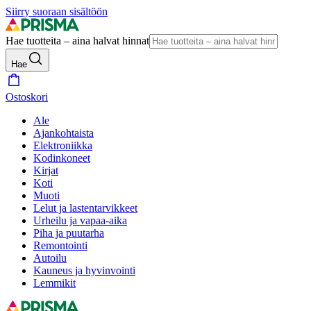
Siirry suoraan sisältöön
Hae tuotteita – aina halvat hinnat
Hae
Ostoskori
Ale
Ajankohtaista
Elektroniikka
Kodinkoneet
Kirjat
Koti
Muoti
Lelut ja lastentarvikkeet
Urheilu ja vapaa-aika
Piha ja puutarha
Remontointi
Autoilu
Kauneus ja hyvinvointi
Lemmikit