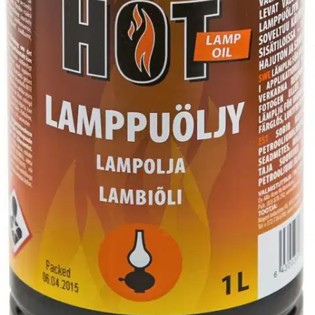
Tuotekuvaus
Soveltuu käytettäväksi kerosiinilamppuihin ja muihin laitteisiin
joihin valmistaja suosittelee käytettäväksi lamppuöljyä.
Ominaisuudet
Käyttöturvallisuus
Oletko tyytyväinen tuotetietoihin?
Ovatko tuotetiedot riittävät? Jos tuotetiedoissa on puutteita tai niitä
voisi muuten parantaa, anna palautetta.