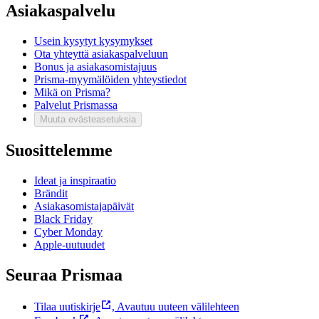
Asiakaspalvelu
Usein kysytyt kysymykset
Ota yhteyttä asiakaspalveluun
Bonus ja asiakasomistajuus
Prisma-myymälöiden yhteystiedot
Mikä on Prisma?
Palvelut Prismassa
Muuta evästeasetuksia
Suosittelemme
Ideat ja inspiraatio
Brändit
Asiakasomistajapäivät
Black Friday
Cyber Monday
Apple-uutuudet
Seuraa Prismaa
Tilaa uutiskirje
,
Avautuu uuteen välilehteen