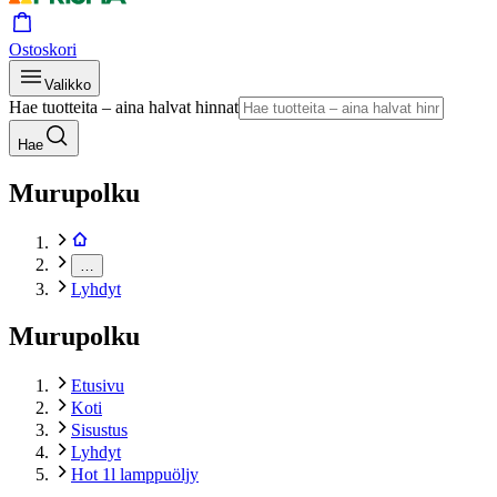
Ostoskori
Valikko
Hae tuotteita – aina halvat hinnat
Hae
Murupolku
…
Lyhdyt
Murupolku
Etusivu
Koti
Sisustus
Lyhdyt
Hot 1l lamppuöljy