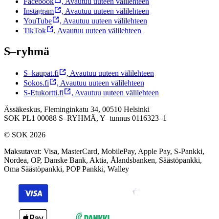
Facebook
,
Avautuu uuteen välilehteen
Instagram
,
Avautuu uuteen välilehteen
YouTube
,
Avautuu uuteen välilehteen
TikTok
,
Avautuu uuteen välilehteen
S–ryhmä
S–kaupat.fi
,
Avautuu uuteen välilehteen
Sokos.fi
,
Avautuu uuteen välilehteen
S-Etukortti.fi
,
Avautuu uuteen välilehteen
Ässäkeskus, Fleminginkatu 34, 00510 Helsinki
SOK PL1 00088 S–RYHMÄ,
Y–tunnus 0116323–1
© SOK 2026
Maksutavat
:
Visa, MasterCard, MobilePay, Apple Pay, S-Pankki,
Nordea, OP, Danske Bank, Aktia, Ålandsbanken, Säästöpankki,
Oma Säästöpankki, POP Pankki, Walley