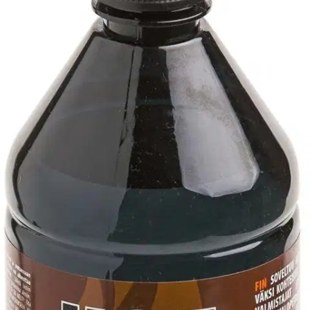
Verkkokaupan hinta
Valitse toimitustapa
Nouto myymälästä
Toimitus
Ei saatavilla
Ei saatavilla
Ilmainen toimitus yli 100 €:n tilauksille
Postin pakettiautomaattiin tai
palvelupisteeseen!
Etu ei koske Suuri‑lisäpalvelulla toimitettavia tuotteita.
Tarkista myymäläsaatavuus