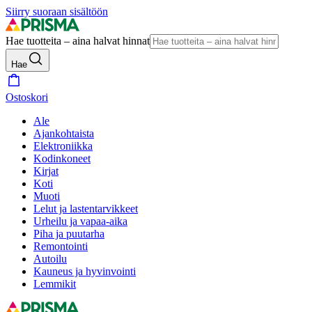
Siirry suoraan sisältöön
Hae tuotteita – aina halvat hinnat
Hae
Ostoskori
Ale
Ajankohtaista
Elektroniikka
Kodinkoneet
Kirjat
Koti
Muoti
Lelut ja lastentarvikkeet
Urheilu ja vapaa-aika
Piha ja puutarha
Remontointi
Autoilu
Kauneus ja hyvinvointi
Lemmikit