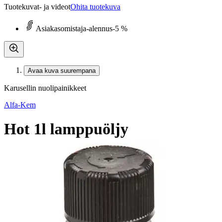
Tuotekuvat- ja videot
Ohita tuotekuva
Asiakasomistaja-alennus
-5 %
Avaa kuva suurempana
Karusellin nuolipainikkeet
Alfa-Kem
Hot 1l lamppuöljy
7,55 €
Asiakasomistajahinta
7,95 €/l
Hinta ilman S-Etukorttia:
7,95 €