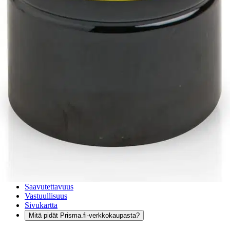
Anna palautetta
,
Avautuu uuteen välilehteen
Verkkokauppa
Ohjeet
Ensitilaajan pikaopas
Myymälänouto
Palautukset
Reklamaatio
Takuu ja huolto
Toimitustavat
Maksutavat
Asennuspalvelut
Tilaus- ja toimitusehdot
Käyttöehdot
Tietosuojakäytäntö
Saavutettavuus
Vastuullisuus
Sivukartta
Mitä pidät Prisma.fi-verkkokaupasta?