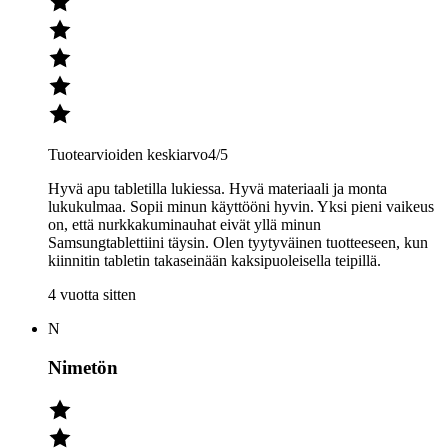
Tuotearvioiden keskiarvo
4
/5
Hyvä apu tabletilla lukiessa. Hyvä materiaali ja monta
lukukulmaa. Sopii minun käyttööni hyvin. Yksi pieni vaikeus
on, että nurkkakuminauhat eivät yllä minun
Samsungtablettiini täysin. Olen tyytyväinen tuotteeseen, kun
kiinnitin tabletin takaseinään kaksipuoleisella teipillä.
4 vuotta sitten
N
Nimetön