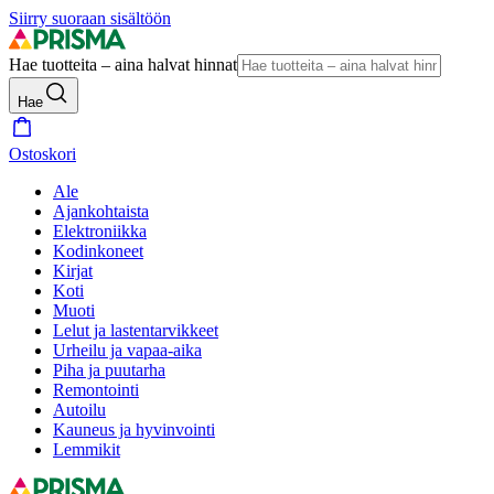
Siirry suoraan sisältöön
Hae tuotteita – aina halvat hinnat
Hae
Ostoskori
Ale
Ajankohtaista
Elektroniikka
Kodinkoneet
Kirjat
Koti
Muoti
Lelut ja lastentarvikkeet
Urheilu ja vapaa-aika
Piha ja puutarha
Remontointi
Autoilu
Kauneus ja hyvinvointi
Lemmikit