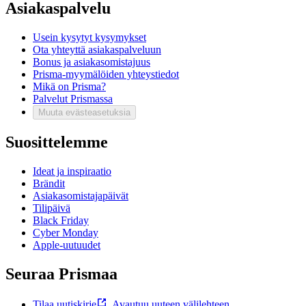
Asiakaspalvelu
Usein kysytyt kysymykset
Ota yhteyttä asiakaspalveluun
Bonus ja asiakasomistajuus
Prisma-myymälöiden yhteystiedot
Mikä on Prisma?
Palvelut Prismassa
Muuta evästeasetuksia
Suosittelemme
Ideat ja inspiraatio
Brändit
Asiakasomistajapäivät
Tilipäivä
Black Friday
Cyber Monday
Apple-uutuudet
Seuraa Prismaa
Tilaa uutiskirje
,
Avautuu uuteen välilehteen