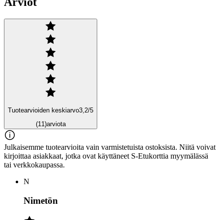
Arviot
Tuotearvioiden keskiarvo
3,2
/5
(11)
arviota
Julkaisemme tuotearvioita vain varmistetuista ostoksista. Niitä voivat
kirjoittaa asiakkaat, jotka ovat käyttäneet S-Etukorttia myymälässä
tai verkkokaupassa.
N
Nimetön