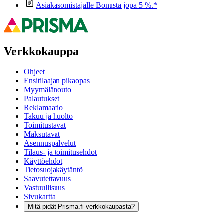
Asiakasomistajalle Bonusta jopa 5 %.*
Verkkokauppa
Ohjeet
Ensitilaajan pikaopas
Myymälänouto
Palautukset
Reklamaatio
Takuu ja huolto
Toimitustavat
Maksutavat
Asennuspalvelut
Tilaus- ja toimitusehdot
Käyttöehdot
Tietosuojakäytäntö
Saavutettavuus
Vastuullisuus
Sivukartta
Mitä pidät Prisma.fi-verkkokaupasta?