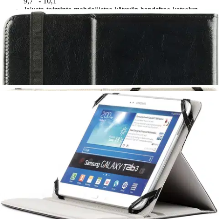
9,7" - 10,1"
Jalusta-toiminto mahdollistaa kätevän handsfree-katselun
Sivulta avattava muotoilu mahdollistaa helpon pääsyn
tablettiin
Suojus on kiinnitetty kuminauhalla, joka pitää suojan
suljettuna
Tyylikäs kirjakotelo, joka tarjoaa tehokkaan suojan
Tuotekuvaus
BatPower Oy Wave KSLT-UNI10-BLK -suojakuori on suunniteltu
tableteille, joiden näytön koko vaihtelee 9,7" ja 10,1" välillä. Tämä
monipuolinen kääntyvä suojakansi suojaa laitettasi ja siinä on
jalusta-toiminto kätevää katselua varten. Sivulta aukeava muotoilu
tarjoaa helpon pääsyn tablettiisi, kun taas kuminauha takaa
turvallisen sulkemisen ja pitää laitteesi turvallisena ja tyylikkäänä.
Ihanteellinen jokapäiväiseen käyttöön, tässä kirjakotelossa
yhdistyvät toiminnallisuus ja tyylikäs muotoilu.
Kestävä suojakuori