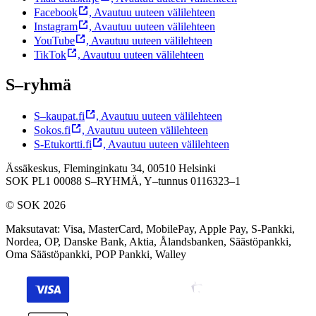
Facebook
,
Avautuu uuteen välilehteen
Instagram
,
Avautuu uuteen välilehteen
YouTube
,
Avautuu uuteen välilehteen
TikTok
,
Avautuu uuteen välilehteen
S–ryhmä
S–kaupat.fi
,
Avautuu uuteen välilehteen
Sokos.fi
,
Avautuu uuteen välilehteen
S-Etukortti.fi
,
Avautuu uuteen välilehteen
Ässäkeskus, Fleminginkatu 34, 00510 Helsinki
SOK PL1 00088 S–RYHMÄ,
Y–tunnus 0116323–1
© SOK 2026
Maksutavat
:
Visa, MasterCard, MobilePay, Apple Pay, S-Pankki,
Nordea, OP, Danske Bank, Aktia, Ålandsbanken, Säästöpankki,
Oma Säästöpankki, POP Pankki, Walley