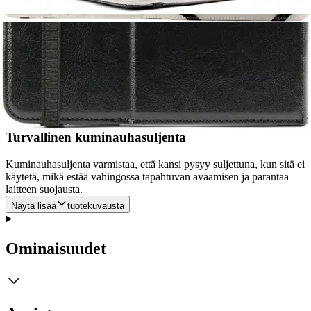
Tämä suojakuori on suunniteltu suojaamaan tablettia kestävällä
tavalla ja suojaamaan sitä naarmuilta ja pieniltä iskuilta.
Monipuolinen jalusta-toiminto
Sisäänrakennetun jalusta-toiminnon avulla käyttäjät voivat asettaa
tabletin eri kulmiin helppoa katselua varten, mikä sopii erinomaisesti
videoiden tai videopuheluiden katseluun.
Turvallinen kuminauhasuljenta
Kuminauhasuljenta varmistaa, että kansi pysyy suljettuna, kun sitä ei
käytetä, mikä estää vahingossa tapahtuvan avaamisen ja parantaa
laitteen suojausta.
Näytä lisää
tuotekuvausta
Ominaisuudet