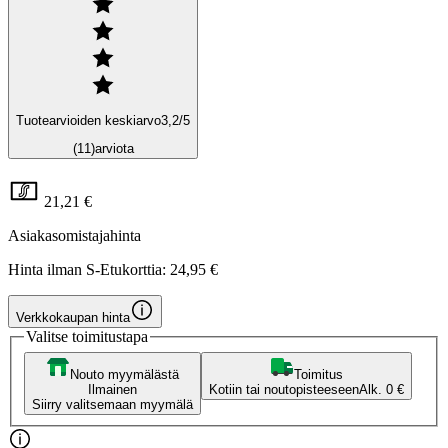
Tuotearvioiden keskiarvo
3,2
/5
(11)
arviota
21,21 €
Asiakasomistajahinta
Hinta ilman S-Etukorttia:
24,95 €
Verkkokaupan hinta
Valitse toimitustapa
Nouto myymälästä
Toimitus
Ilmainen
Kotiin tai noutopisteeseen
Alk. 0 €
Siirry valitsemaan myymälä