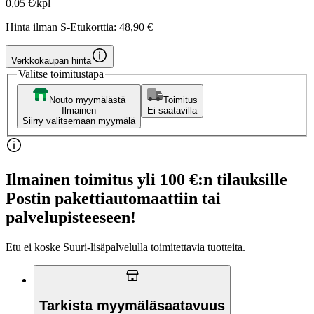
0,05 €/kpl
Hinta ilman S-Etukorttia:
48,90 €
Verkkokaupan hinta
Valitse toimitustapa
Nouto myymälästä
Toimitus
Ilmainen
Ei saatavilla
Siirry valitsemaan myymälä
Ilmainen toimitus yli 100 €:n tilauksille
Postin pakettiautomaattiin tai
palvelupisteeseen!
Etu ei koske Suuri‑lisäpalvelulla toimitettavia tuotteita.
Tarkista myymäläsaatavuus