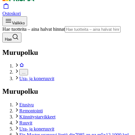
Ostoskori
Valikko
Hae tuotteita – aina halvat hinnat
Hae
Murupolku
…
Ura- ja koneruuvit
Murupolku
Etusivu
Remontointi
Kiinnitystarvikkeet
Ruuvit
Ura- ja koneruuvit
Fix Master uraruuvi lieriö din7985 zn pz m5x12 1000 kpl