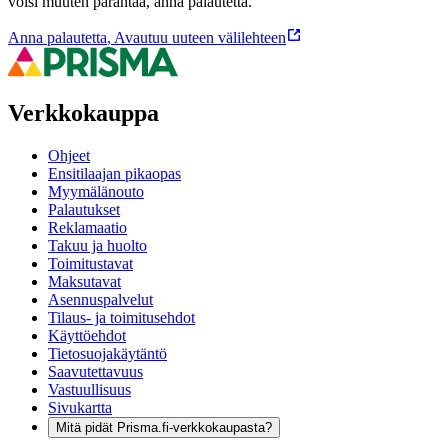
voisi muuten parantaa, anna palautetta.
Anna palautetta
,
Avautuu uuteen välilehteen
Verkkokauppa
Ohjeet
Ensitilaajan pikaopas
Myymälänouto
Palautukset
Reklamaatio
Takuu ja huolto
Toimitustavat
Maksutavat
Asennuspalvelut
Tilaus- ja toimitusehdot
Käyttöehdot
Tietosuojakäytäntö
Saavutettavuus
Vastuullisuus
Sivukartta
Mitä pidät Prisma.fi-verkkokaupasta?