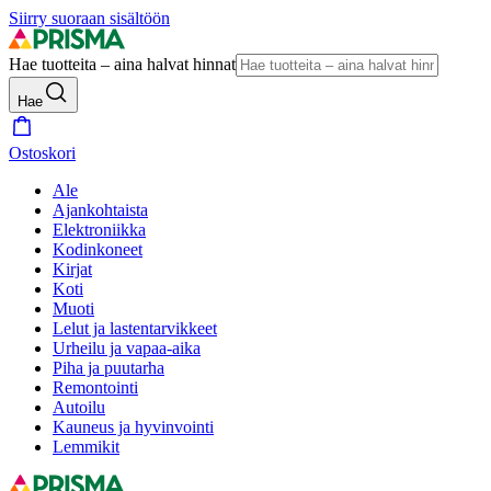
Siirry suoraan sisältöön
Hae tuotteita – aina halvat hinnat
Hae
Ostoskori
Ale
Ajankohtaista
Elektroniikka
Kodinkoneet
Kirjat
Koti
Muoti
Lelut ja lastentarvikkeet
Urheilu ja vapaa-aika
Piha ja puutarha
Remontointi
Autoilu
Kauneus ja hyvinvointi
Lemmikit