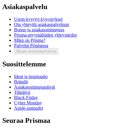
Asiakaspalvelu
Usein kysytyt kysymykset
Ota yhteyttä asiakaspalveluun
Bonus ja asiakasomistajuus
Prisma-myymälöiden yhteystiedot
Mikä on Prisma?
Palvelut Prismassa
Muuta evästeasetuksia
Suosittelemme
Ideat ja inspiraatio
Brändit
Asiakasomistajapäivät
Tilipäivä
Black Friday
Cyber Monday
Apple-uutuudet
Seuraa Prismaa