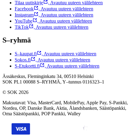
Tilaa uutiskirje
,
Avautuu uuteen välilehteen
Facebook
,
Avautuu uuteen välilehteen
Instagram
,
Avautuu uuteen välilehteen
YouTube
,
Avautuu uuteen välilehteen
TikTok
,
Avautuu uuteen välilehteen
S–ryhmä
S–kaupat.fi
,
Avautuu uuteen välilehteen
Sokos.fi
,
Avautuu uuteen välilehteen
S-Etukortti.fi
,
Avautuu uuteen välilehteen
Ässäkeskus, Fleminginkatu 34, 00510 Helsinki
SOK PL1 00088 S–RYHMÄ,
Y–tunnus 0116323–1
© SOK 2026
Maksutavat
:
Visa, MasterCard, MobilePay, Apple Pay, S-Pankki,
Nordea, OP, Danske Bank, Aktia, Ålandsbanken, Säästöpankki,
Oma Säästöpankki, POP Pankki, Walley