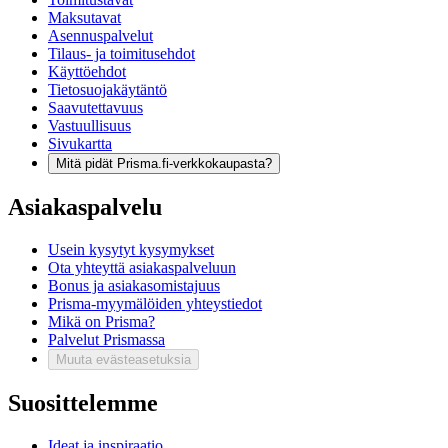
Maksutavat
Asennuspalvelut
Tilaus- ja toimitusehdot
Käyttöehdot
Tietosuojakäytäntö
Saavutettavuus
Vastuullisuus
Sivukartta
Mitä pidät Prisma.fi-verkkokaupasta?
Asiakaspalvelu
Usein kysytyt kysymykset
Ota yhteyttä asiakaspalveluun
Bonus ja asiakasomistajuus
Prisma-myymälöiden yhteystiedot
Mikä on Prisma?
Palvelut Prismassa
Muuta evästeasetuksia
Suosittelemme
Ideat ja inspiraatio