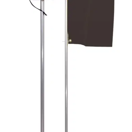
Verkkojen, katiskojen, pitkäsiiman, mertojen ym. pyydysten
merkitsemiseen 1-vesialueella, jossa paljon veneliikennettä.
Kalastusasetus 158/2012 16 § vesialueet 1 ja 2. Pakkauksessa on
mukana Kalatalouslaitoksen julkaisema Merkitse pyydyksesi oikein
opas. Salkojen ja lippujen pikakiinnitys neulasokilla. Liput voit
halutessasi kiinnittää myös esim. nippusiteellä. Merkki sopii 1-
vesiliikennealueella sekä pinta- että pohjapyydysten merkitsemiseen.
Tutustu huolella merkintäsääntöihin, väärä tai puutteellinen merkintä
voi johtaa sakkoihin tai pyydysten takavarikointiin. Laadukas,
kalastajien testaama kotimainen tuote. Ympäristöystävällinen, ei
sisällä lyijyä. Ei eri metallien syöpymisilmiötä, tuotteessa käytetty
ainoastaan alumiinia. Kaikki materiaalit ruostumattomia ja UV-
suojattuja, pitkäikäinen. Suunniteltu kestämään rankkoja
meriolosuhteita. Valmistettu Suomessa.
Näytä lisää
tuotekuvausta
Ominaisuudet