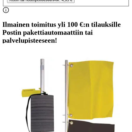
Ilmainen toimitus yli 100 €:n tilauksille
Postin pakettiautomaattiin tai
palvelupisteeseen!
Etu ei koske Suuri‑lisäpalvelulla toimitettavia tuotteita.
Tarkista myymäläsaatavuus
Tuotekuvaus