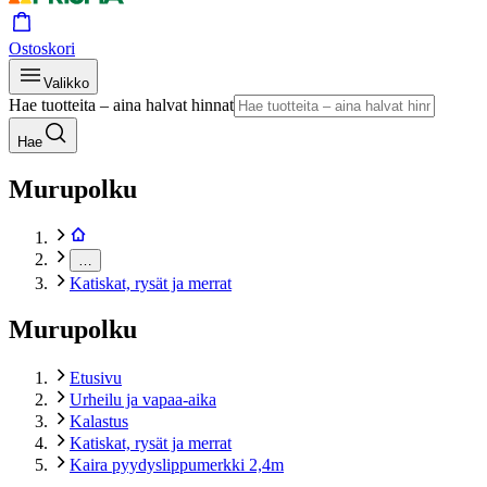
Ostoskori
Valikko
Hae tuotteita – aina halvat hinnat
Hae
Murupolku
…
Katiskat, rysät ja merrat
Murupolku
Etusivu
Urheilu ja vapaa-aika
Kalastus
Katiskat, rysät ja merrat
Kaira pyydyslippumerkki 2,4m