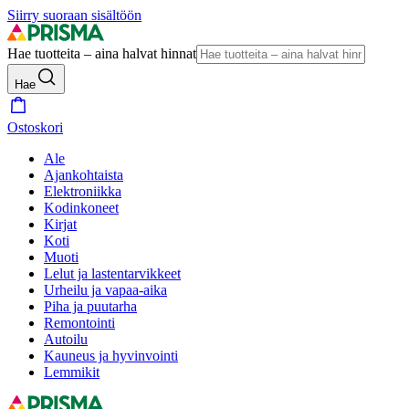
Siirry suoraan sisältöön
Hae tuotteita – aina halvat hinnat
Hae
Ostoskori
Ale
Ajankohtaista
Elektroniikka
Kodinkoneet
Kirjat
Koti
Muoti
Lelut ja lastentarvikkeet
Urheilu ja vapaa-aika
Piha ja puutarha
Remontointi
Autoilu
Kauneus ja hyvinvointi
Lemmikit