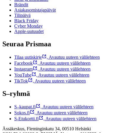
Brändit
Asiakasomistajapäivät
Tilipäivä
Black Friday
Cyber Monday
Apple-uutuudet
Seuraa Prismaa
Tilaa uutiskirje
,
Avautuu uuteen välilehteen
Facebook
,
Avautuu uuteen välilehteen
Instagram
,
Avautuu uuteen välilehteen
YouTube
,
Avautuu uuteen välilehteen
TikTok
,
Avautuu uuteen välilehteen
S–ryhmä
S–kaupat.fi
,
Avautuu uuteen välilehteen
Sokos.fi
,
Avautuu uuteen välilehteen
S-Etukortti.fi
,
Avautuu uuteen välilehteen
Ässäkeskus, Fleminginkatu 34, 00510 Helsinki