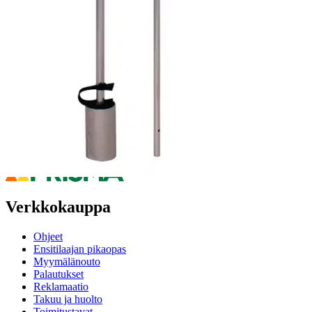
Oletko tyytyväinen tuotetietoihin?
Ovatko tuotetiedot riittävät? Jos tuotetiedoissa on puutteita tai niitä
voisi muuten parantaa, anna palautetta.
Anna palautetta
,
Avautuu uuteen välilehteen
Ilmainen palautus 30 päivää.*
Nouto myymälästä ilman toimituskuluja.
Asiakasomistajalle Bonusta jopa 5 %.*
Verkkokauppa
Ohjeet
Ensitilaajan pikaopas
Myymälänouto
Palautukset
Reklamaatio
Takuu ja huolto
Toimitustavat