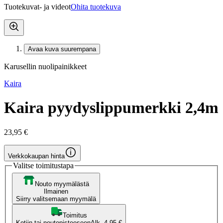
Tuotekuvat- ja videot
Ohita tuotekuva
Avaa kuva suurempana
Karusellin nuolipainikkeet
Kaira
Kaira pyydyslippumerkki 2,4m
23,95 €
Verkkokaupan hinta
Valitse toimitustapa
Nouto myymälästä
Ilmainen
Siirry valitsemaan myymälä
Toimitus
Kotiin tai noutopisteeseen
Alk. 4,95 €