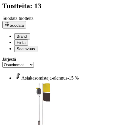
Tuotteita: 13
Suodata tuotteita
Suodata
Brändi
Hinta
Saatavuus
Järjestä
Asiakasomistaja-alennus
-15 %