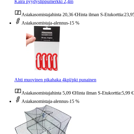
Kaira pyydyslippumerkki 2,4m
Asiakasomistajahinta
20,36 €
Hinta ilman S-Etukorttia:
23,9
Asiakasomistaja-alennus
-15 %
Ahti muovinen pikahaka 4kpl/pkt punainen
Asiakasomistajahinta
5,09 €
Hinta ilman S-Etukorttia:
5,99 €
Asiakasomistaja-alennus
-15 %