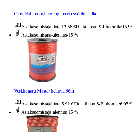
Cray Fish muovinen rapumerta syöttirasialla
Asiakasomistajahinta
13,56 €
Hinta ilman S-Etukorttia:
15,9
Asiakasomistaja-alennus
-15 %
Verkkonaru Master kelluva 66m
Asiakasomistajahinta
5,91 €
Hinta ilman S-Etukorttia:
6,95 €
Asiakasomistaja-alennus
-15 %