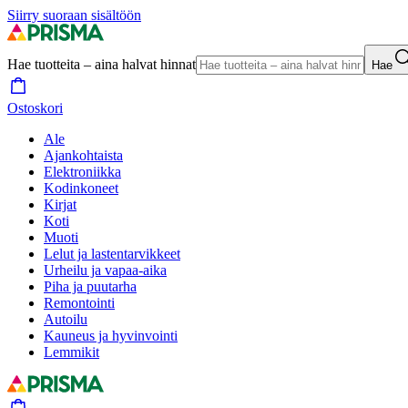
Siirry suoraan sisältöön
Hae tuotteita – aina halvat hinnat
Hae
Ostoskori
Ale
Ajankohtaista
Elektroniikka
Kodinkoneet
Kirjat
Koti
Muoti
Lelut ja lastentarvikkeet
Urheilu ja vapaa-aika
Piha ja puutarha
Remontointi
Autoilu
Kauneus ja hyvinvointi
Lemmikit