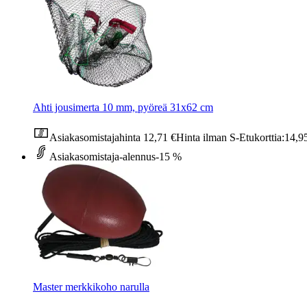
Ahti jousimerta 10 mm, pyöreä 31x62 cm
Asiakasomistajahinta
12,71 €
Hinta ilman S-Etukorttia:
14,9
Asiakasomistaja-alennus
-15 %
Master merkkikoho narulla