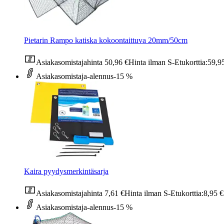
Pietarin Rampo katiska kokoontaittuva 20mm/50cm
Asiakasomistajahinta
50,96 €
Hinta ilman S-Etukorttia:
59,9
Asiakasomistaja-alennus
-15 %
Kaira pyydysmerkintäsarja
Asiakasomistajahinta
7,61 €
Hinta ilman S-Etukorttia:
8,95 €
Asiakasomistaja-alennus
-15 %