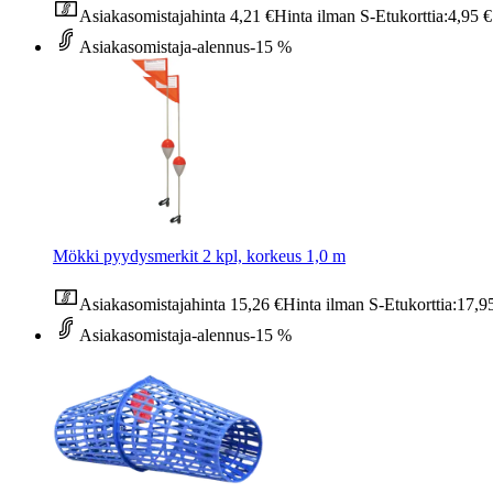
Asiakasomistajahinta
4,21 €
Hinta ilman S-Etukorttia:
4,95 €
Asiakasomistaja-alennus
-15 %
Mökki pyydysmerkit 2 kpl, korkeus 1,0 m
Asiakasomistajahinta
15,26 €
Hinta ilman S-Etukorttia:
17,9
Asiakasomistaja-alennus
-15 %