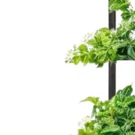
Asiakasomistaja-alennus
-5 %
Avaa kuva suurempana
Avaa kuva suurempana
Avaa kuva suurempana
Avaa kuva suurempana
Avaa kuva suurempana