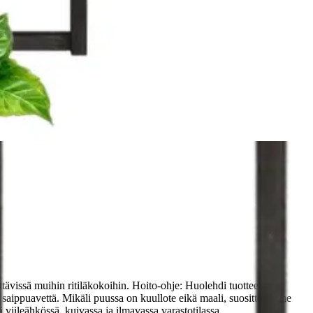
n!
ävissä muihin ritiläkokoihin. Hoito-ohje: Huolehdi tuotteen
a saippuavettä. Mikäli puussa on kuullote eikä maali, suosittelemme
viileähkössä, kuivassa ja ilmavassa varastotilassa.