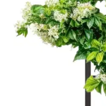
Miljöörakennus
Köynnösritilä, grafiitin harma