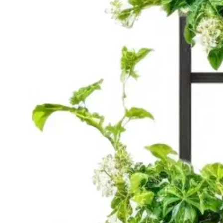
Karusellin nuolipainikkeet
Seuraava
Karusellin pikakuvakkeet