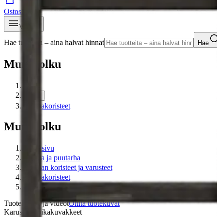
Ostoskori
Valikko
Hae tuotteita – aina halvat hinnat
Hae
Murupolku
…
Pihakoristeet
Murupolku
Etusivu
Piha ja puutarha
Pihan koristeet ja varusteet
Pihakoristeet
Köynnösritilä, grafiitin harmaa, 60x180cm
Tuotekuvat- ja videot
Ohita tuotekuvat
Karusellin pikakuvakkeet