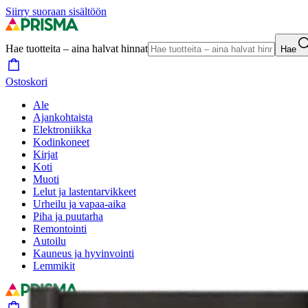
Siirry suoraan sisältöön
Hae tuotteita – aina halvat hinnat
Hae
Ostoskori
Ale
Ajankohtaista
Elektroniikka
Kodinkoneet
Kirjat
Koti
Muoti
Lelut ja lastentarvikkeet
Urheilu ja vapaa-aika
Piha ja puutarha
Remontointi
Autoilu
Kauneus ja hyvinvointi
Lemmikit