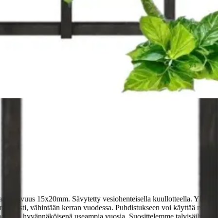
stin pakettiautomaattiin tai palvelupisteesee
livahvuus 15x20mm. Sävytetty vesiohenteisella kuullotteella. Yhdistett
nnöllisesti, vähintään kerran vuodessa. Puhdistukseen voi käyttää mieto
ymisen hyvännäköisenä useampia vuosia. Suosittelemme talvisäilystystä 