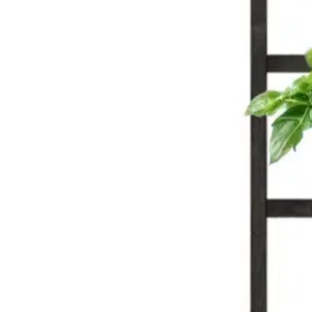
Tuotearvioiden keskiarvo
4,5
/5
(2)
arviota
28,45 €
Asiakasomistajahinta
Hinta ilman S-Etukorttia:
29,95 €
Verkkokaupan hinta
Valitse toimitustapa
Nouto myymälästä
Toimitus
Ilmainen
Kotiin tai noutopisteeseen
Alk. 4,95 €
Siirry valitsemaan myymälä