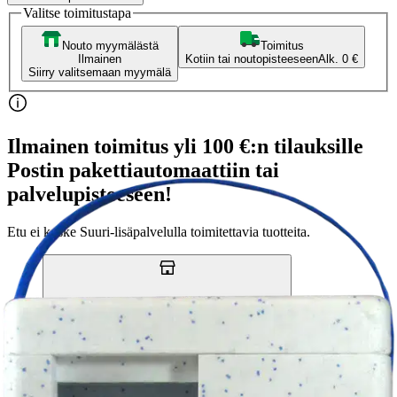
Valitse toimitustapa
Nouto myymälästä
Toimitus
Ilmainen
Kotiin tai noutopisteeseen
Alk. 0 €
Siirry valitsemaan myymälä
Ilmainen toimitus yli 100 €:n tilauksille
Postin pakettiautomaattiin tai
palvelupisteeseen!
Etu ei koske Suuri‑lisäpalvelulla toimitettavia tuotteita.
Tarkista myymäläsaatavuus