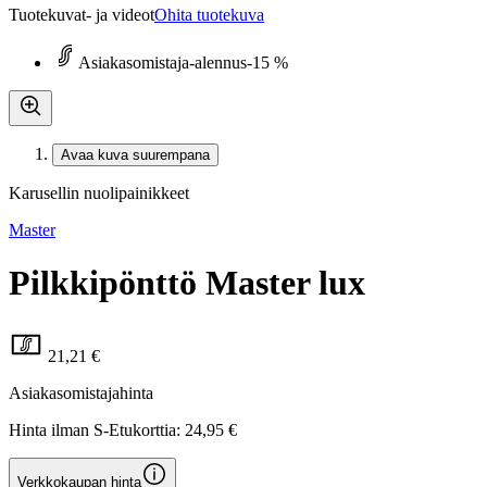
Tuotekuvat- ja videot
Ohita tuotekuva
Asiakasomistaja-alennus
-15 %
Avaa kuva suurempana
Karusellin nuolipainikkeet
Master
Pilkkipönttö Master lux
21,21 €
Asiakasomistajahinta
Hinta ilman S-Etukorttia:
24,95 €
Verkkokaupan hinta