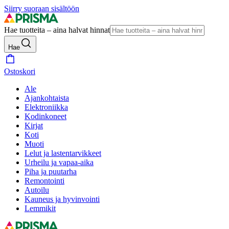
Siirry suoraan sisältöön
Hae tuotteita – aina halvat hinnat
Hae
Ostoskori
Ale
Ajankohtaista
Elektroniikka
Kodinkoneet
Kirjat
Koti
Muoti
Lelut ja lastentarvikkeet
Urheilu ja vapaa-aika
Piha ja puutarha
Remontointi
Autoilu
Kauneus ja hyvinvointi
Lemmikit