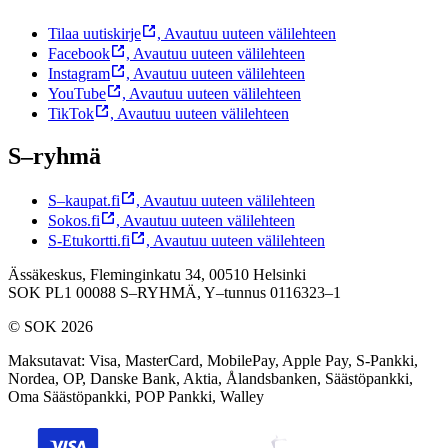
Tilaa uutiskirje
,
Avautuu uuteen välilehteen
Facebook
,
Avautuu uuteen välilehteen
Instagram
,
Avautuu uuteen välilehteen
YouTube
,
Avautuu uuteen välilehteen
TikTok
,
Avautuu uuteen välilehteen
S–ryhmä
S–kaupat.fi
,
Avautuu uuteen välilehteen
Sokos.fi
,
Avautuu uuteen välilehteen
S-Etukortti.fi
,
Avautuu uuteen välilehteen
Ässäkeskus, Fleminginkatu 34, 00510 Helsinki
SOK PL1 00088 S–RYHMÄ,
Y–tunnus 0116323–1
© SOK 2026
Maksutavat
:
Visa, MasterCard, MobilePay, Apple Pay, S-Pankki,
Nordea, OP, Danske Bank, Aktia, Ålandsbanken, Säästöpankki,
Oma Säästöpankki, POP Pankki, Walley