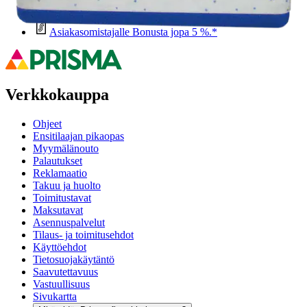
Nouto myymälästä ilman toimituskuluja.
Asiakasomistajalle Bonusta jopa 5 %.*
Verkkokauppa
Ohjeet
Ensitilaajan pikaopas
Myymälänouto
Palautukset
Reklamaatio
Takuu ja huolto
Toimitustavat
Maksutavat
Asennuspalvelut
Tilaus- ja toimitusehdot
Käyttöehdot
Tietosuojakäytäntö
Saavutettavuus
Vastuullisuus
Sivukartta