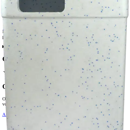
Tuotekuvaus
Perinteinen kotimainen pilkkipönttö toimii mainiosti sekä
pilkkijakkarana että kylmälaukkuna.
Ominaisuudet
Oletko tyytyväinen tuotetietoihin?
Ovatko tuotetiedot riittävät? Jos tuotetiedoissa on puutteita tai niitä
voisi muuten parantaa, anna palautetta.
Anna palautetta
,
Avautuu uuteen välilehteen
Ilmainen palautus 30 päivää.*