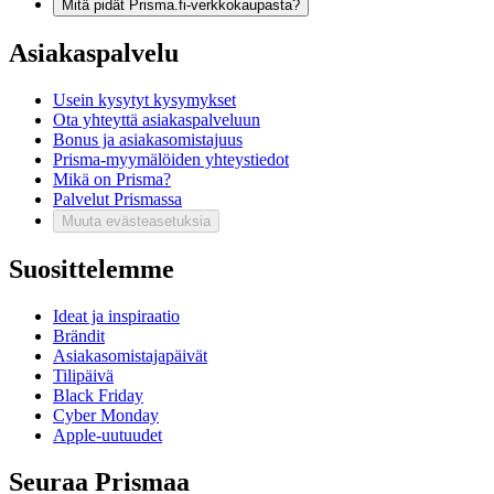
Mitä pidät Prisma.fi-verkkokaupasta?
Asiakaspalvelu
Usein kysytyt kysymykset
Ota yhteyttä asiakaspalveluun
Bonus ja asiakasomistajuus
Prisma-myymälöiden yhteystiedot
Mikä on Prisma?
Palvelut Prismassa
Muuta evästeasetuksia
Suosittelemme
Ideat ja inspiraatio
Brändit
Asiakasomistajapäivät
Tilipäivä
Black Friday
Cyber Monday
Apple-uutuudet
Seuraa Prismaa