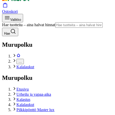
Ostoskori
Valikko
Hae tuotteita – aina halvat hinnat
Hae
Murupolku
…
Kalalaukut
Murupolku
Etusivu
Urheilu ja vapaa-aika
Kalastus
Kalalaukut
Pilkkipönttö Master lux