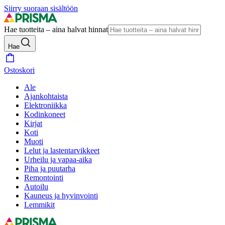
Siirry suoraan sisältöön
Hae tuotteita – aina halvat hinnat
Hae
Ostoskori
Ale
Ajankohtaista
Elektroniikka
Kodinkoneet
Kirjat
Koti
Muoti
Lelut ja lastentarvikkeet
Urheilu ja vapaa-aika
Piha ja puutarha
Remontointi
Autoilu
Kauneus ja hyvinvointi
Lemmikit