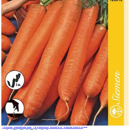
Tuotekuvaus
5 m siemennauha. Talviporkkana, säilyvä, suurijuurinen, sopii
konekorjuuseen.
Ominaisuudet
Oletko tyytyväinen tuotetietoihin?
Ovatko tuotetiedot riittävät? Jos tuotetiedoissa on puutteita tai niitä
voisi muuten parantaa, anna palautetta.
Anna palautetta
,
Avautuu uuteen välilehteen