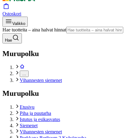
Ostoskori
Valikko
Hae tuotteita – aina halvat hinnat
Hae
Murupolku
…
Vihannesten siemenet
Murupolku
Etusivu
Piha ja puutarha
Istutus ja esikasvatus
Siemenet
Vihannesten siemenet
Porkkana Berlicum 2 Kylvönauha