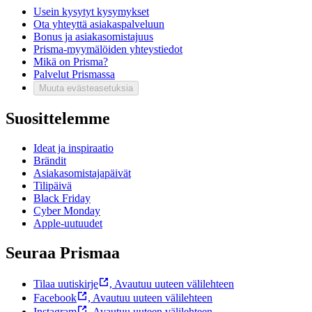
Usein kysytyt kysymykset
Ota yhteyttä asiakaspalveluun
Bonus ja asiakasomistajuus
Prisma-myymälöiden yhteystiedot
Mikä on Prisma?
Palvelut Prismassa
Muuta evästeasetuksia
Suosittelemme
Ideat ja inspiraatio
Brändit
Asiakasomistajapäivät
Tilipäivä
Black Friday
Cyber Monday
Apple-uutuudet
Seuraa Prismaa
Tilaa uutiskirje
,
Avautuu uuteen välilehteen
Facebook
,
Avautuu uuteen välilehteen
Instagram
,
Avautuu uuteen välilehteen