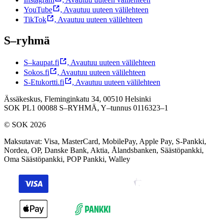
YouTube
,
Avautuu uuteen välilehteen
TikTok
,
Avautuu uuteen välilehteen
S–ryhmä
S–kaupat.fi
,
Avautuu uuteen välilehteen
Sokos.fi
,
Avautuu uuteen välilehteen
S-Etukortti.fi
,
Avautuu uuteen välilehteen
Ässäkeskus, Fleminginkatu 34, 00510 Helsinki
SOK PL1 00088 S–RYHMÄ,
Y–tunnus 0116323–1
© SOK 2026
Maksutavat
:
Visa, MasterCard, MobilePay, Apple Pay, S-Pankki,
Nordea, OP, Danske Bank, Aktia, Ålandsbanken, Säästöpankki,
Oma Säästöpankki, POP Pankki, Walley