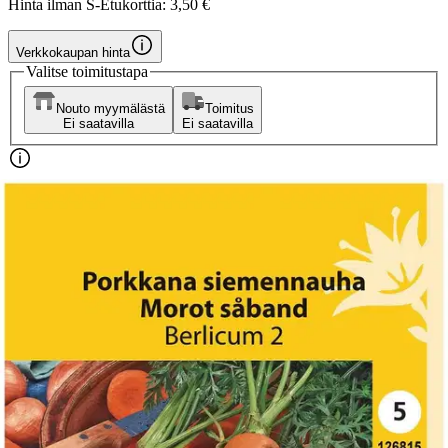
Hinta ilman S-Etukorttia:
3,50 €
Verkkokaupan hinta
Valitse toimitustapa
Nouto myymälästä
Toimitus
Ei saatavilla
Ei saatavilla
Ilmainen toimitus yli 100 €:n tilauksille
Postin pakettiautomaattiin tai
palvelupisteeseen!
Etu ei koske Suuri‑lisäpalvelulla toimitettavia tuotteita.
Tarkista myymäläsaatavuus