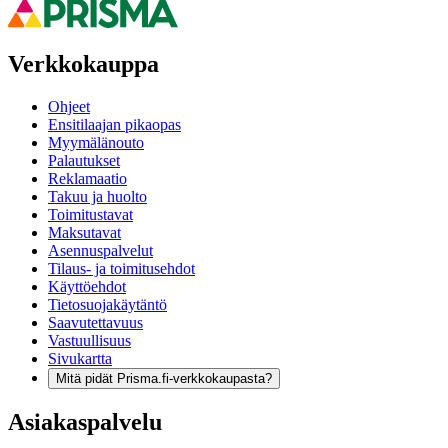
Verkkokauppa
Ohjeet
Ensitilaajan pikaopas
Myymälänouto
Palautukset
Reklamaatio
Takuu ja huolto
Toimitustavat
Maksutavat
Asennuspalvelut
Tilaus- ja toimitusehdot
Käyttöehdot
Tietosuojakäytäntö
Saavutettavuus
Vastuullisuus
Sivukartta
Mitä pidät Prisma.fi-verkkokaupasta?
Asiakaspalvelu