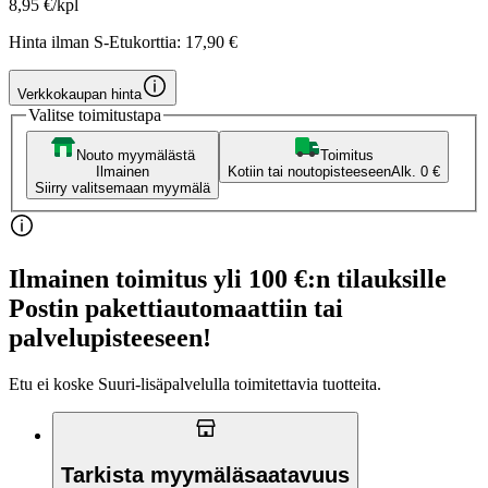
8,95 €/kpl
Hinta ilman S-Etukorttia:
17,90 €
Verkkokaupan hinta
Valitse toimitustapa
Nouto myymälästä
Toimitus
Ilmainen
Kotiin tai noutopisteeseen
Alk. 0 €
Siirry valitsemaan myymälä
Ilmainen toimitus yli 100 €:n tilauksille
Postin pakettiautomaattiin tai
palvelupisteeseen!
Etu ei koske Suuri‑lisäpalvelulla toimitettavia tuotteita.
Tarkista myymäläsaatavuus