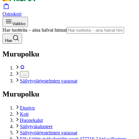
Ostoskori
Valikko
Hae tuotteita – aina halvat hinnat
Hae
Murupolku
…
Säilytysjärjestelmien varaosat
Murupolku
Etusivu
Koti
Huonekalut
Säilytyskalusteet
Säilytysjärjestelmien varaosat
Elfa Utility työkalupidin suuri 477710 2 kpl valkoinen