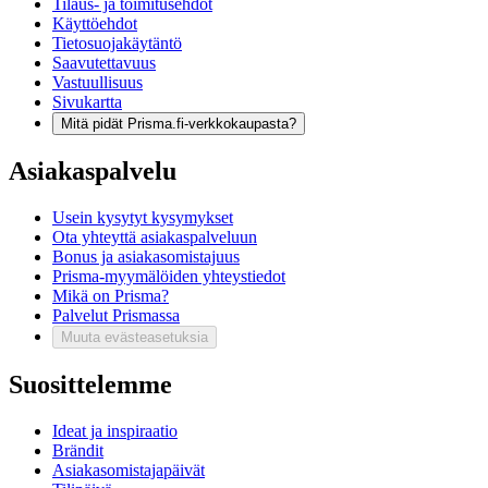
Tilaus- ja toimitusehdot
Käyttöehdot
Tietosuojakäytäntö
Saavutettavuus
Vastuullisuus
Sivukartta
Mitä pidät Prisma.fi-verkkokaupasta?
Asiakaspalvelu
Usein kysytyt kysymykset
Ota yhteyttä asiakaspalveluun
Bonus ja asiakasomistajuus
Prisma-myymälöiden yhteystiedot
Mikä on Prisma?
Palvelut Prismassa
Muuta evästeasetuksia
Suosittelemme
Ideat ja inspiraatio
Brändit
Asiakasomistajapäivät