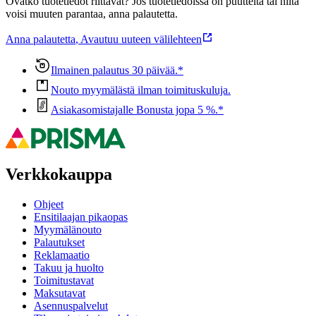
Ovatko tuotetiedot riittävät? Jos tuotetiedoissa on puutteita tai niitä
voisi muuten parantaa, anna palautetta.
Anna palautetta
,
Avautuu uuteen välilehteen
Ilmainen palautus 30 päivää.*
Nouto myymälästä ilman toimituskuluja.
Asiakasomistajalle Bonusta jopa 5 %.*
Verkkokauppa
Ohjeet
Ensitilaajan pikaopas
Myymälänouto
Palautukset
Reklamaatio
Takuu ja huolto
Toimitustavat
Maksutavat
Asennuspalvelut