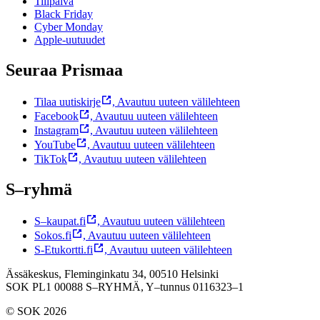
Tilipäivä
Black Friday
Cyber Monday
Apple-uutuudet
Seuraa Prismaa
Tilaa uutiskirje
,
Avautuu uuteen välilehteen
Facebook
,
Avautuu uuteen välilehteen
Instagram
,
Avautuu uuteen välilehteen
YouTube
,
Avautuu uuteen välilehteen
TikTok
,
Avautuu uuteen välilehteen
S–ryhmä
S–kaupat.fi
,
Avautuu uuteen välilehteen
Sokos.fi
,
Avautuu uuteen välilehteen
S-Etukortti.fi
,
Avautuu uuteen välilehteen
Ässäkeskus, Fleminginkatu 34, 00510 Helsinki
SOK PL1 00088 S–RYHMÄ,
Y–tunnus 0116323–1
© SOK 2026