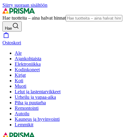
Siirry suoraan sisältöön
Hae tuotteita – aina halvat hinnat
Hae
Ostoskori
Ale
Ajankohtaista
Elektroniikka
Kodinkoneet
Kirjat
Koti
Muoti
Lelut ja lastentarvikkeet
Urheilu ja vapaa-aika
Piha ja puutarha
Remontointi
Autoilu
Kauneus ja hyvinvointi
Lemmikit