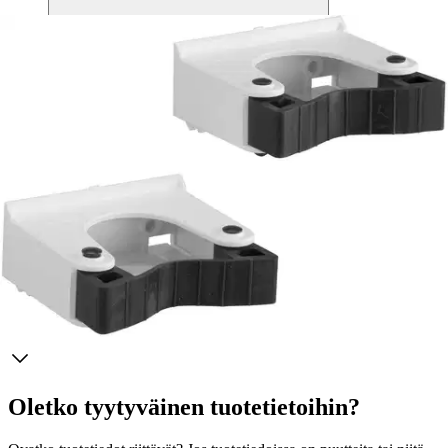
Tuotekuvaus
Työkalupidin, joka soveltuu varrellisten työkalujen kuten haravan tai
luudan ripustamiseen. Painetaan paikoilleen työkalukiskoon tai
normaaliin kantokiskoon. Toimitetaan 2 kpl:n pakkauksessa.
Ominaisuudet
Oletko tyytyväinen tuotetietoihin?