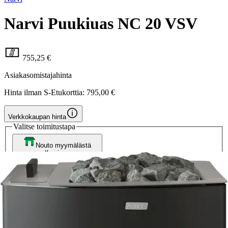
Narvi Puukiuas NC 20 VSV
755,25 €
Asiakasomistajahinta
Hinta ilman S-Etukorttia:
795,00 €
Verkkokaupan hinta
Valitse toimitustapa
Nouto myymälästä
Ilmainen
Siirry valitsemaan myymälä
Toimitus
Kotiin tai noutopisteeseen
Alk. 4,95 €
Yhteensopiva seuraavien tuotteiden