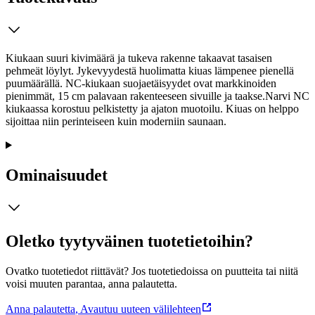
Kiukaan suuri kivimäärä ja tukeva rakenne takaavat tasaisen
pehmeät löylyt. Jykevyydestä huolimatta kiuas lämpenee pienellä
puumäärällä. NC-kiukaan suojaetäisyydet ovat markkinoiden
pienimmät, 15 cm palavaan rakenteeseen sivuille ja taakse.Narvi NC
kiukaassa korostuu pelkistetty ja ajaton muotoilu. Kiuas on helppo
sijoittaa niin perinteiseen kuin moderniin saunaan.
Ominaisuudet
Oletko tyytyväinen tuotetietoihin?
Ovatko tuotetiedot riittävät? Jos tuotetiedoissa on puutteita tai niitä
voisi muuten parantaa, anna palautetta.
Anna palautetta
,
Avautuu uuteen välilehteen