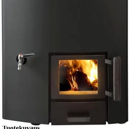
kanssa
Ilmainen toimitus yli 100 €:n tilauksille
Postin pakettiautomaattiin tai
palvelupisteeseen!
Etu ei koske Suuri‑lisäpalvelulla toimitettavia tuotteita.
Tarkista myymäläsaatavuus
Tuotekuvaus