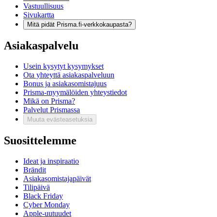
Vastuullisuus
Sivukartta
Mitä pidät Prisma.fi-verkkokaupasta?
Asiakaspalvelu
Usein kysytyt kysymykset
Ota yhteyttä asiakaspalveluun
Bonus ja asiakasomistajuus
Prisma-myymälöiden yhteystiedot
Mikä on Prisma?
Palvelut Prismassa
Muuta evästeasetuksia
Suosittelemme
Ideat ja inspiraatio
Brändit
Asiakasomistajapäivät
Tilipäivä
Black Friday
Cyber Monday
Apple-uutuudet