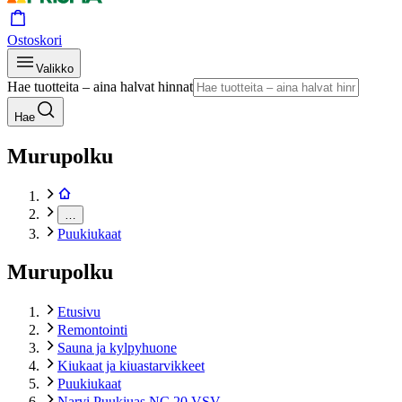
Ostoskori
Valikko
Hae tuotteita – aina halvat hinnat
Hae
Murupolku
…
Puukiukaat
Murupolku
Etusivu
Remontointi
Sauna ja kylpyhuone
Kiukaat ja kiuastarvikkeet
Puukiukaat
Narvi Puukiuas NC 20 VSV