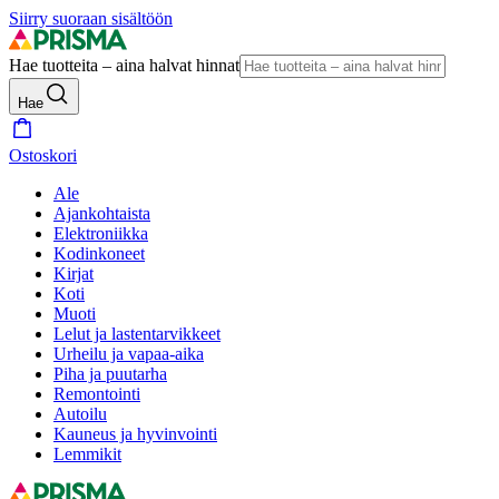
Siirry suoraan sisältöön
Hae tuotteita – aina halvat hinnat
Hae
Ostoskori
Ale
Ajankohtaista
Elektroniikka
Kodinkoneet
Kirjat
Koti
Muoti
Lelut ja lastentarvikkeet
Urheilu ja vapaa-aika
Piha ja puutarha
Remontointi
Autoilu
Kauneus ja hyvinvointi
Lemmikit