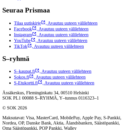
Seuraa Prismaa
Tilaa uutiskirje
,
Avautuu uuteen välilehteen
Facebook
,
Avautuu uuteen välilehteen
Instagram
,
Avautuu uuteen välilehteen
YouTube
,
Avautuu uuteen välilehteen
TikTok
,
Avautuu uuteen välilehteen
S–ryhmä
S–kaupat.fi
,
Avautuu uuteen välilehteen
Sokos.fi
,
Avautuu uuteen välilehteen
S-Etukortti.fi
,
Avautuu uuteen välilehteen
Ässäkeskus, Fleminginkatu 34, 00510 Helsinki
SOK PL1 00088 S–RYHMÄ,
Y–tunnus 0116323–1
© SOK 2026
Maksutavat
:
Visa, MasterCard, MobilePay, Apple Pay, S-Pankki,
Nordea, OP, Danske Bank, Aktia, Ålandsbanken, Säästöpankki,
Oma Säästöpankki, POP Pankki, Walley