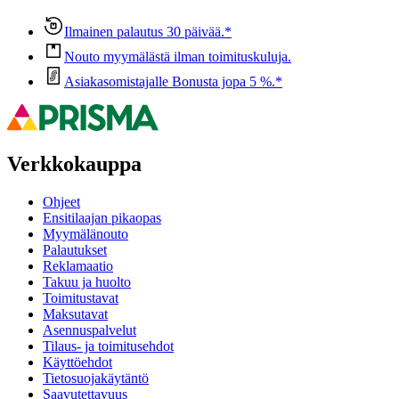
Ilmainen palautus 30 päivää.*
Nouto myymälästä ilman toimituskuluja.
Asiakasomistajalle Bonusta jopa 5 %.*
Verkkokauppa
Ohjeet
Ensitilaajan pikaopas
Myymälänouto
Palautukset
Reklamaatio
Takuu ja huolto
Toimitustavat
Maksutavat
Asennuspalvelut
Tilaus- ja toimitusehdot
Käyttöehdot
Tietosuojakäytäntö
Saavutettavuus