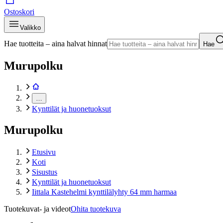
Ostoskori
Valikko
Hae tuotteita – aina halvat hinnat
Hae
Murupolku
…
Kynttilät ja huonetuoksut
Murupolku
Etusivu
Koti
Sisustus
Kynttilät ja huonetuoksut
Iittala Kastehelmi kynttilälyhty 64 mm harmaa
Tuotekuvat- ja videot
Ohita tuotekuva