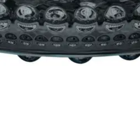
iedän että hän osaa arvostaa suomalaisia tuotteita