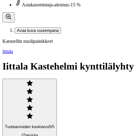
Asiakasomistaja-alennus
-15 %
Avaa kuva suurempana
Karusellin nuolipainikkeet
Iittala
Iittala Kastehelmi kynttilälyh
Tuotearvioiden keskiarvo
5
/5
(2)
arviota