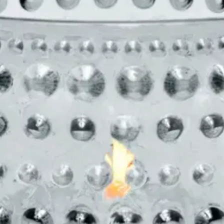
isteluun perustuva pintarakenne. Kauniisti valoa heijastavat lasihelmir
maa. Kaunis yksin tai eriväristen kynttilälyhtyjen ryhmässä. Idea Kast
tyi kokonaan uusi pintastruktuuri, joka korosti lasin elävyyttä ja valon
lan Kastehelmi-sarjaan kuuluu erikokoisia käytännöllisiä, toimivia ja kor