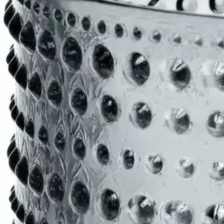
Tarkista myymäläsaatavuus
Tuotekuvaus
Muotoilija Oiva Toikan Kastehelmi-sarjassa on innovatiivinen pisarakor
Kastehelmi-kynttilälyhdyn pehmeä valo luo huoneeseen lämmintä tunnel
halusi peittää puristelasiin väistämättä jäävät saumakohdat.
Näin kehit
suosituimmat osat palasivat valikoimiin vuonna 2010. Rakastettuun Iitta
Näytä lisää
tuotekuvausta
Ominaisuudet