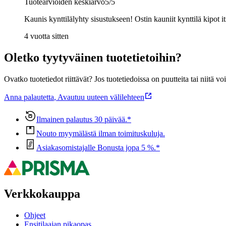
Tuotearvioiden keskiarvo
5
/5
Kaunis kynttilälyhty sisustukseen! Ostin kauniit kynttilä kipot it
4 vuotta sitten
Oletko tyytyväinen tuotetietoihin?
Ovatko tuotetiedot riittävät? Jos tuotetiedoissa on puutteita tai niitä v
Anna palautetta
,
Avautuu uuteen välilehteen
Ilmainen palautus 30 päivää.*
Nouto myymälästä ilman toimituskuluja.
Asiakasomistajalle Bonusta jopa 5 %.*
Verkkokauppa
Ohjeet
Ensitilaajan pikaopas