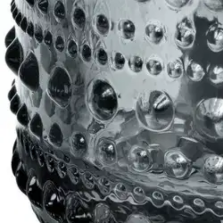
Arviot
Tuotearvioiden keskiarvo
5
/5
(2)
arviota
Julkaisemme tuotearvioita vain varmistetuista ostoksista. Niitä voivat 
N
Nimetön