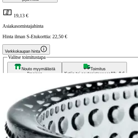
19,13 €
Asiakasomistajahinta
Hinta ilman S-Etukorttia:
22,50 €
Verkkokaupan hinta
Valitse toimitustapa
Nouto myymälästä
Toimitus
Ilmainen
Kotiin tai noutopisteeseen
Alk. 0 €
Siirry valitsemaan myymälä
Ilmainen toimitus yli 100 €:n tilauksille Po
Etu ei koske Suuri‑lisäpalvelulla toimitettavia tuotteita.