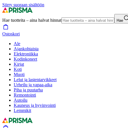
Siirry suoraan sisältöön
Hae tuotteita – aina halvat hinnat
Hae
Ostoskori
Ale
Ajankohtaista
Elektroniikka
Kodinkoneet
Kirjat
Koti
Muoti
Lelut ja lastentarvikkeet
Urheilu ja vapaa-aika
Piha ja puutarha
Remontointi
Autoilu
Kauneus ja hyvinvointi
Lemmikit