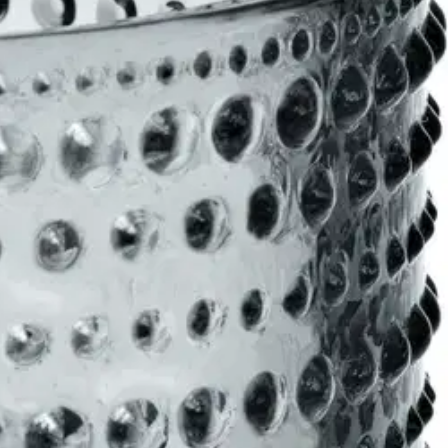
ivit muistuttavat aamuauringossa kimaltavia kastepisaroita.
ehelmen lasipisaroilla koristellusta pinnasta syntyi, kun Oiva Toikka
 heijastumia. Kastehelmi on ollut aiemmin tuotannossa 1964-1988 ja
isteellisia lasiastioita.