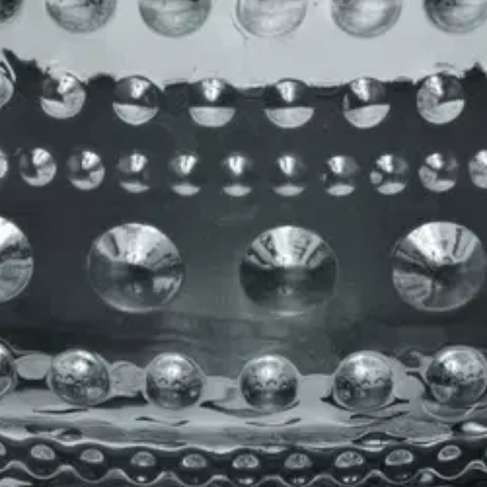
kirjoittaa asiakkaat, jotka ovat käyttäneet S-Etukorttia myymälässä tai 