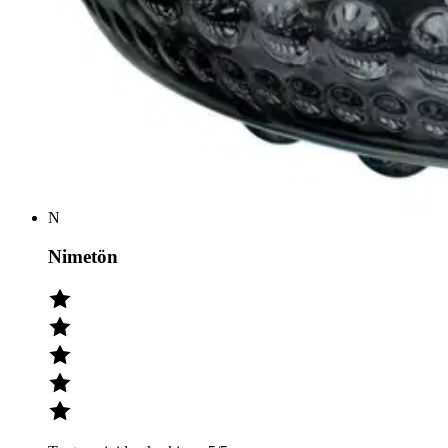
Tuotearvioiden keskiarvo
5
/5
Kestävää laatua. Ostin lyhdyt amerikkalaiselle ystävälleni kun t
4 vuotta sitten
N
Nimetön