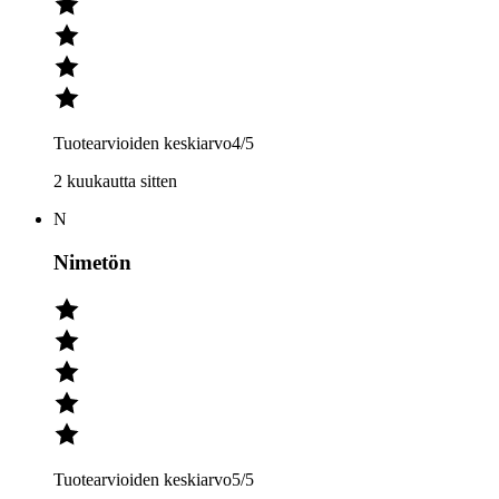
Tuotearvioiden keskiarvo
4
/5
2 kuukautta sitten
N
Nimetön
Tuotearvioiden keskiarvo
5
/5