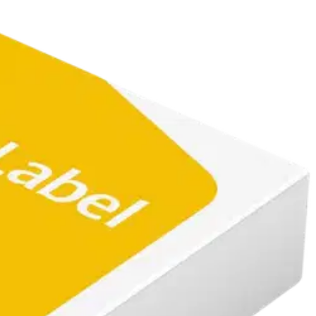
 ja toimistokäyttöön. Paketissa 500 arkkia. Tuotteella on EU-