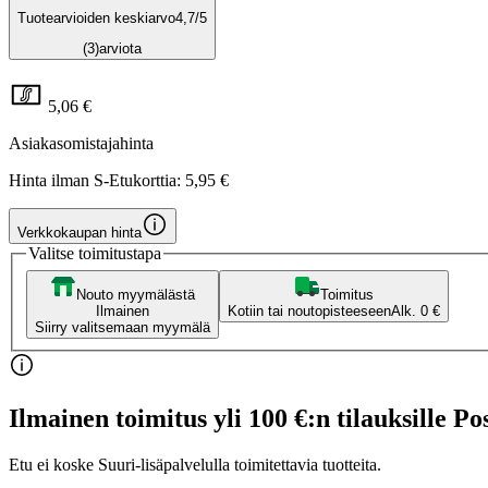
Tuotearvioiden keskiarvo
4,7
/5
(3)
arviota
5,06 €
Asiakasomistajahinta
Hinta ilman S-Etukorttia:
5,95 €
Verkkokaupan hinta
Valitse toimitustapa
Nouto myymälästä
Toimitus
Ilmainen
Kotiin tai noutopisteeseen
Alk. 0 €
Siirry valitsemaan myymälä
Ilmainen toimitus yli 100 €:n tilauksille Po
Etu ei koske Suuri‑lisäpalvelulla toimitettavia tuotteita.