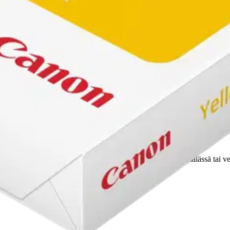
kirjoittaa asiakkaat, jotka ovat käyttäneet S-Etukorttia myymälässä tai 