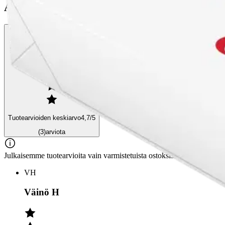
Arviot
Tuotearvioiden keskiarvo
4,7
/5
(3)
arviota
Julkaisemme tuotearvioita vain varmistetuista ostoksista. Niitä voivat 
VH
Väinö H