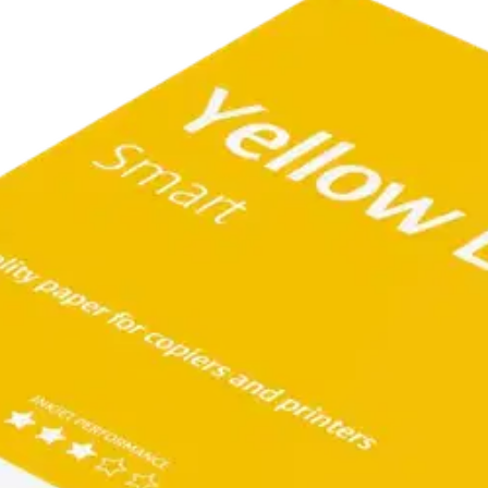
een. Sopii mustesuihku- ja lasertulostimille. Suosittu yleispaperi koti-