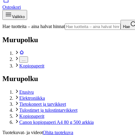
Ostoskori
Valikko
Hae tuotteita – aina halvat hinnat
Hae
Murupolku
…
Kopiopaperit
Murupolku
Etusivu
Elektroniikka
Tietokoneet ja tarvikkeet
Tulostimet ja tulostintarvikkeet
Kopiopaperit
Canon kopiopaperi A4 80 g 500 arkkia
Tuotekuvat- ja videot
Ohita tuotekuva