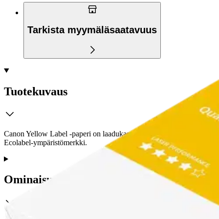
Tarkista myymäläsaatavuus
Tuotekuvaus
Canon Yellow Label -paperi on laadukas paperi monenlaiseen tulostamis
Ecolabel-ympäristömerkki.
Ominaisuudet