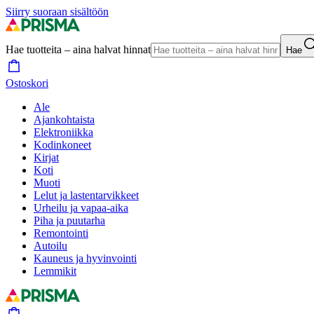
Siirry suoraan sisältöön
Hae tuotteita – aina halvat hinnat
Hae
Ostoskori
Ale
Ajankohtaista
Elektroniikka
Kodinkoneet
Kirjat
Koti
Muoti
Lelut ja lastentarvikkeet
Urheilu ja vapaa-aika
Piha ja puutarha
Remontointi
Autoilu
Kauneus ja hyvinvointi
Lemmikit