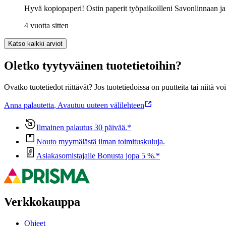
Hyvä kopiopaperi! Ostin paperit työpaikoilleni Savonlinnaan ja Mi
4 vuotta sitten
Katso kaikki arviot
Oletko tyytyväinen tuotetietoihin?
Ovatko tuotetiedot riittävät? Jos tuotetiedoissa on puutteita tai niitä v
Anna palautetta
,
Avautuu uuteen välilehteen
Ilmainen palautus 30 päivää.*
Nouto myymälästä ilman toimituskuluja.
Asiakasomistajalle Bonusta jopa 5 %.*
Verkkokauppa
Ohjeet