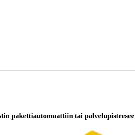
stin pakettiautomaattiin tai palvelupisteesee